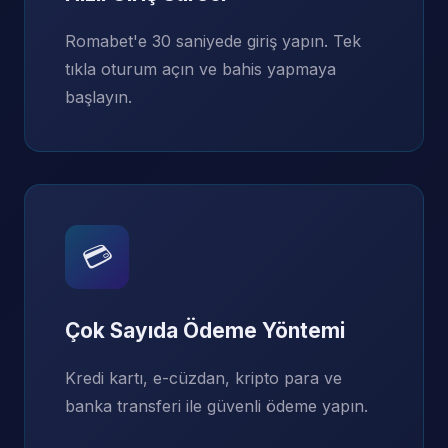
Romabet'e 30 saniyede giriş yapın. Tek
tıkla oturum açın ve bahis yapmaya
başlayın.
💳
Çok Sayıda Ödeme Yöntemi
Kredi kartı, e-cüzdan, kripto para ve
banka transferi ile güvenli ödeme yapın.