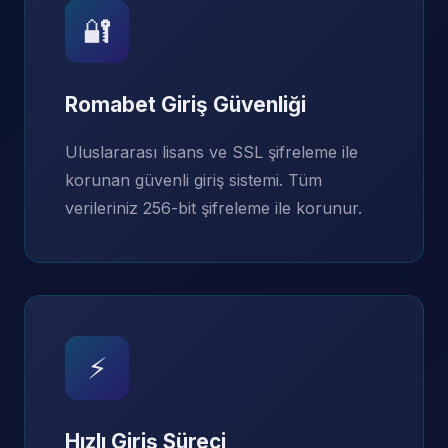
🔐
Romabet Giriş Güvenliği
Uluslararası lisans ve SSL şifreleme ile
korunan güvenli giriş sistemi. Tüm
verileriniz 256-bit şifreleme ile korunur.
⚡
Hızlı Giriş Süreci