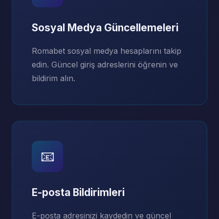
Sosyal Medya Güncellemeleri
Romabet sosyal medya hesaplarını takip
edin. Güncel giriş adreslerini öğrenin ve
bildirim alın.
📧
E-posta Bildirimleri
E-posta adresinizi kaydedin ve güncel