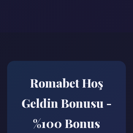
Romabet Hoş
Geldin Bonusu -
%100 Bonus