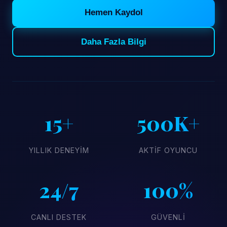
Hemen Kaydol
Daha Fazla Bilgi
15+
500K+
YILLIK DENEYIM
AKTIF OYUNCU
24/7
100%
CANLI DESTEK
GÜVENLI