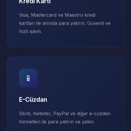
Kredi Kartı
Visa, Mastercard ve Maestro kredi
kartları ile anında para yatırın. Güvenli ve
hızlı işlem.
📱
E-Cüzdan
Skrill, Neteller, PayPal ve diğer e-cüzdan
hizmetleri ile para yatırın ve çekin.