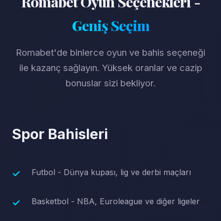
Romabet Oyun Seçenekleri -
Geniş Seçim
Romabet'de binlerce oyun ve bahis seçeneği
ile kazanç sağlayın. Yüksek oranlar ve cazip
bonuslar sizi bekliyor.
Spor Bahisleri
Futbol - Dünya kupası, lig ve derbi maçları
Basketbol - NBA, Euroleague ve diğer ligeler