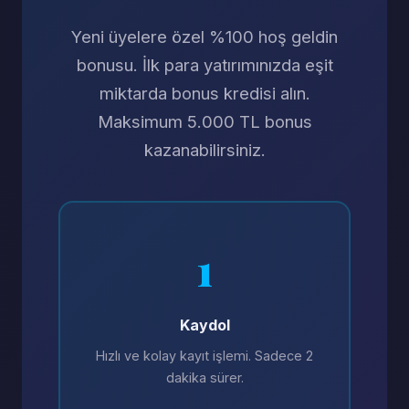
Yeni üyelere özel %100 hoş geldin
bonusu. İlk para yatırımınızda eşit
miktarda bonus kredisi alın.
Maksimum 5.000 TL bonus
kazanabilirsiniz.
1
Kaydol
Hızlı ve kolay kayıt işlemi. Sadece 2
dakika sürer.