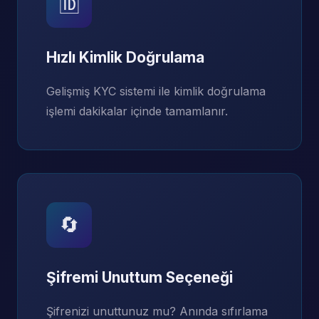
🆔
Hızlı Kimlik Doğrulama
Gelişmiş KYC sistemi ile kimlik doğrulama
işlemi dakikalar içinde tamamlanır.
🔄
Şifremi Unuttum Seçeneği
Şifrenizi unuttunuz mu? Anında sıfırlama