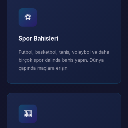
⚽
Spor Bahisleri
Futbol, basketbol, tenis, voleybol ve daha
birçok spor dalında bahis yapın. Dünya
çapında maçlara erişin.
🎰