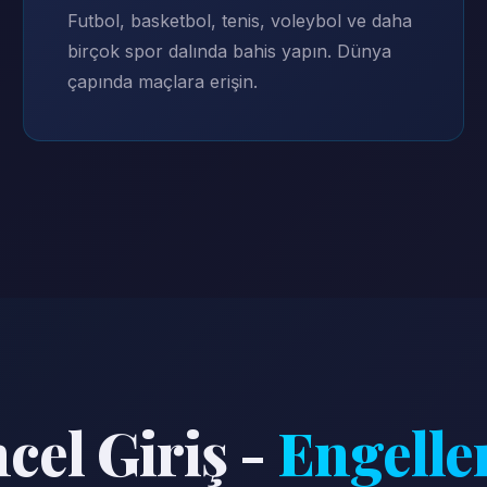
Futbol, basketbol, tenis, voleybol ve daha
birçok spor dalında bahis yapın. Dünya
çapında maçlara erişin.
el Giriş -
Engelle