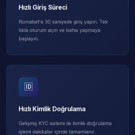
Hızlı Giriş Süreci
Romabet'e 30 saniyede giriş yapın. Tek
tıkla oturum açın ve bahis yapmaya
başlayın.
🆔
Hızlı Kimlik Doğrulama
Gelişmiş KYC sistemi ile kimlik doğrulama
işlemi dakikalar içinde tamamlanır.