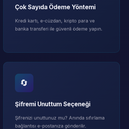
Çok Sayıda Ödeme Yöntemi
Kredi kartı, e-cüzdan, kripto para ve
banka transferi ile güvenli ödeme yapın.
🔄
Şifremi Unuttum Seçeneği
Şifrenizi unuttunuz mu? Anında sıfırlama
bağlantısı e-postanıza gönderilir.