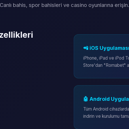
Canlı bahis, spor bahisleri ve casino oyunlarına erişin
llikleri
📲 iOS Uygulamas
iPhone, iPad ve iPod Tou
Store'dan "Romabet" ar
🤖 Android Uygul
Tüm Android cihazlarda 
indirin ve kurulumu tam