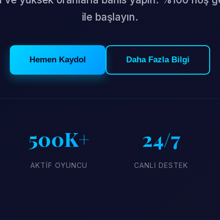
ile başlayın.
Hemen Kaydol
Daha Fazla Bilgi
500K+
24/7
AKTIF OYUNCU
CANLI DESTEK