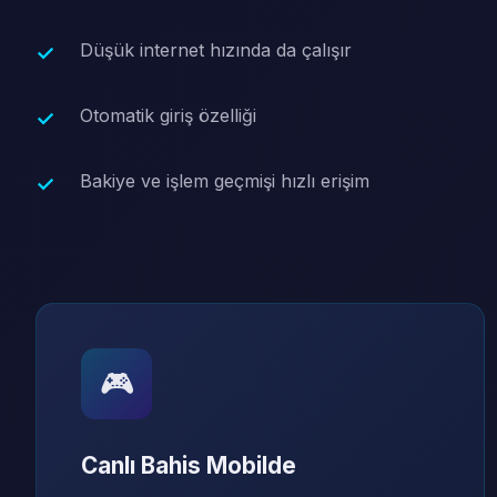
Düşük internet hızında da çalışır
Otomatik giriş özelliği
Bakiye ve işlem geçmişi hızlı erişim
🎮
Canlı Bahis Mobilde