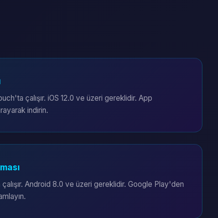
.
ı
ch'ta çalışır. iOS 12.0 ve üzeri gereklidir. App
ayarak indirin.
aması
çalışır. Android 8.0 ve üzeri gereklidir. Google Play'den
amlayın.