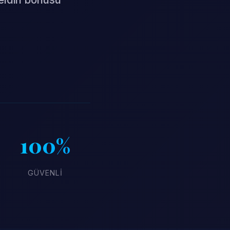
100%
GÜVENLI