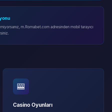
iyonu
emiyorsanız, m.Romabet.com adresinden mobil tarayıcı
siniz.
🎰
Casino Oyunları