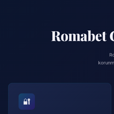
Romabet G
Ro
korunma
🔐