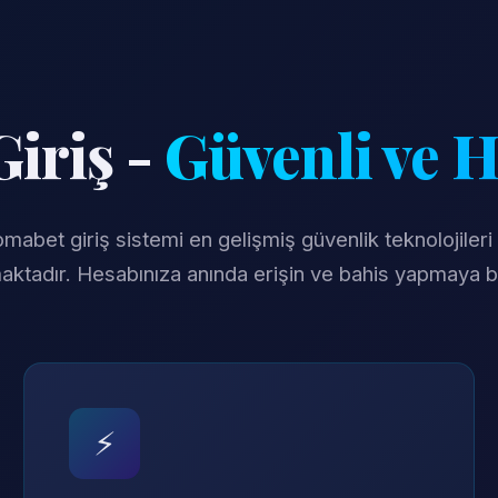
iriş -
Güvenli ve H
mabet giriş sistemi en gelişmiş güvenlik teknolojileri 
ktadır. Hesabınıza anında erişin ve bahis yapmaya b
⚡