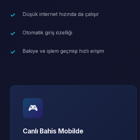
Düşük internet hızında da çalışır
Otomatik giriş özelliği
Bakiye ve işlem geçmişi hızlı erişim
🎮
Canlı Bahis Mobilde