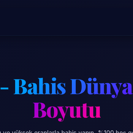
- Bahis Dünyas
Boyutu
lı ve yüksek oranlarla bahis yapın. %100 hoş 