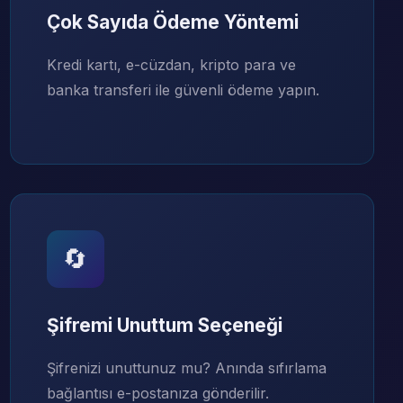
Çok Sayıda Ödeme Yöntemi
Kredi kartı, e-cüzdan, kripto para ve
banka transferi ile güvenli ödeme yapın.
🔄
Şifremi Unuttum Seçeneği
Şifrenizi unuttunuz mu? Anında sıfırlama
bağlantısı e-postanıza gönderilir.