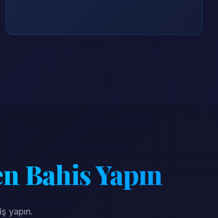
n Bahis Yapın
ş yapın.