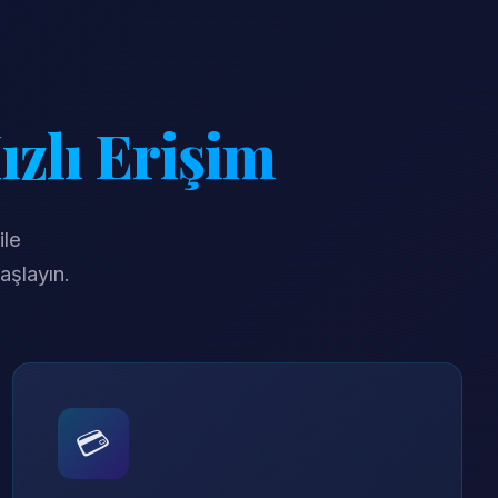
ızlı Erişim
ile
aşlayın.
💳