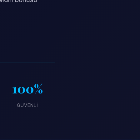
100%
GÜVENLI