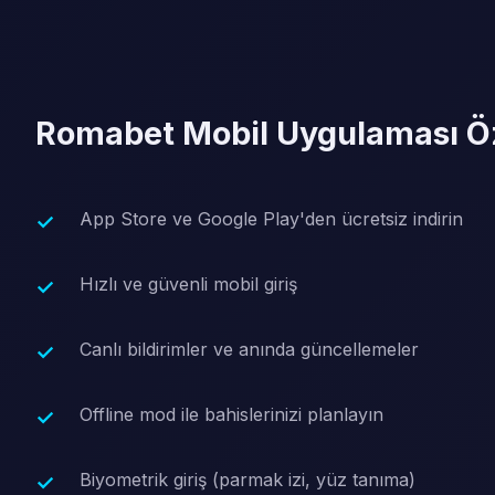
Romabet Mobil Uygulaması Öze
App Store ve Google Play'den ücretsiz indirin
Hızlı ve güvenli mobil giriş
Canlı bildirimler ve anında güncellemeler
Offline mod ile bahislerinizi planlayın
Biyometrik giriş (parmak izi, yüz tanıma)