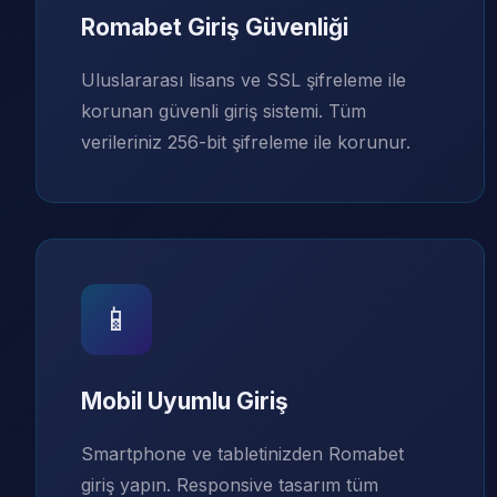
Romabet Giriş Güvenliği
Uluslararası lisans ve SSL şifreleme ile
korunan güvenli giriş sistemi. Tüm
verileriniz 256-bit şifreleme ile korunur.
📱
Mobil Uyumlu Giriş
Smartphone ve tabletinizden Romabet
giriş yapın. Responsive tasarım tüm