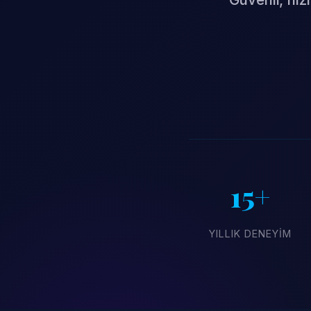
15+
YILLIK DENEYIM