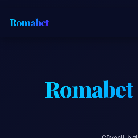
Romabet
Romabet 
Güvenli, hız