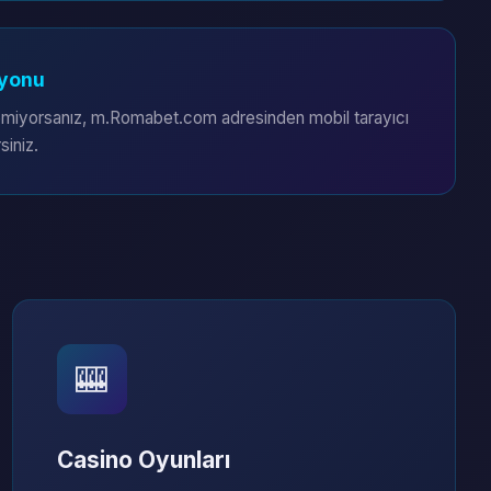
iyonu
emiyorsanız, m.Romabet.com adresinden mobil tarayıcı
siniz.
🎰
Casino Oyunları