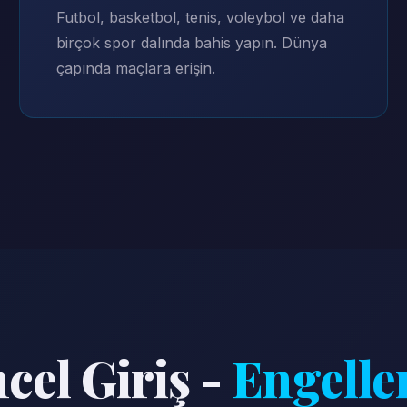
Futbol, basketbol, tenis, voleybol ve daha
birçok spor dalında bahis yapın. Dünya
çapında maçlara erişin.
el Giriş -
Engelle