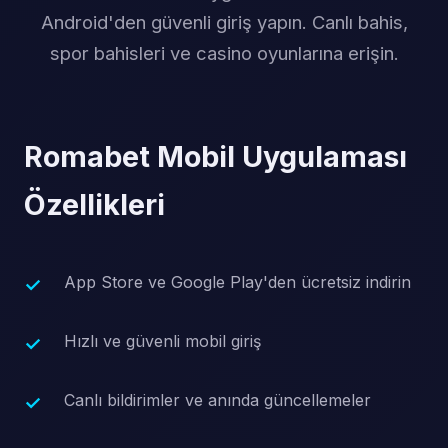
Android'den güvenli giriş yapın. Canlı bahis,
spor bahisleri ve casino oyunlarına erişin.
Romabet Mobil Uygulaması
Özellikleri
App Store ve Google Play'den ücretsiz indirin
Hızlı ve güvenli mobil giriş
Canlı bildirimler ve anında güncellemeler