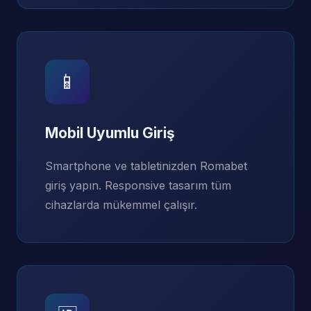
📱
Mobil Uyumlu Giriş
Smartphone ve tabletinizden Romabet
giriş yapın. Responsive tasarım tüm
cihazlarda mükemmel çalışır.