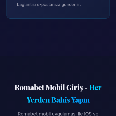
bağlantısı e-postanıza gönderilir.
Romabet Mobil Giriş -
Her
Yerden Bahis Yapın
Romabet mobil uygulaması ile iOS ve