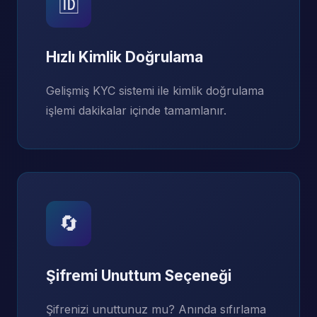
🆔
Hızlı Kimlik Doğrulama
Gelişmiş KYC sistemi ile kimlik doğrulama
işlemi dakikalar içinde tamamlanır.
🔄
Şifremi Unuttum Seçeneği
Şifrenizi unuttunuz mu? Anında sıfırlama