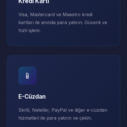
Kredi Kartı
Visa, Mastercard ve Maestro kredi
kartları ile anında para yatırın. Güvenli ve
hızlı işlem.
📱
E-Cüzdan
Skrill, Neteller, PayPal ve diğer e-cüzdan
hizmetleri ile para yatırın ve çekin.