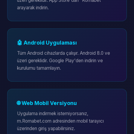
üzeri gereklidir. App Store'dan "Romabet"
arayarak indirin.
🤖 Android Uygulaması
Tüm Android cihazlarda çalışır. Android 8.0 ve
üzeri gereklidir. Google Play'den indirin ve
kurulumu tamamlayın.
🌐 Web Mobil Versiyonu
Uygulama indirmek istemiyorsanız,
m.Romabet.com adresinden mobil tarayıcı
üzerinden giriş yapabilirsiniz.