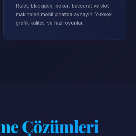
Rulet, blackjack, poker, baccarat ve slot
makineleri mobil cihazda oynayın. Yüksek
grafik kalitesi ve hızlı oyunlar.
me Çözümleri