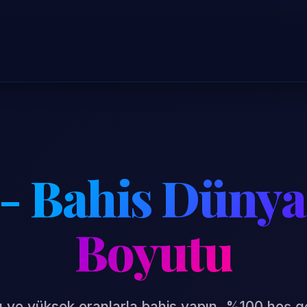
- Bahis Dünyas
Boyutu
lı ve yüksek oranlarla bahis yapın. %100 hoş 