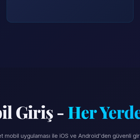
l Giriş -
Her Yerde
 mobil uygulaması ile iOS ve Android'den güvenli giri