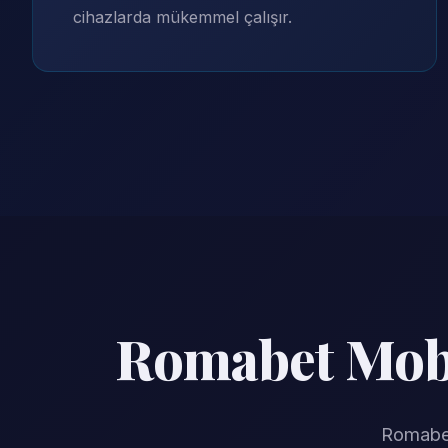
cihazlarda mükemmel çalışır.
Romabet Mobi
Romabet