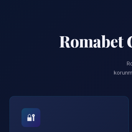
Romabet G
Ro
korunma
🔐