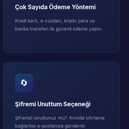
Çok Sayıda Ödeme Yöntemi
Kredi kartı, e-cüzdan, kripto para ve
banka transferi ile güvenli ödeme yapın.
🔄
Şifremi Unuttum Seçeneği
Şifrenizi unuttunuz mu? Anında sıfırlama
bağlantısı e-postanıza gönderilir.