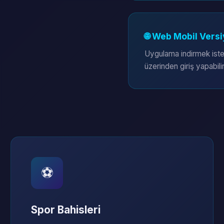
🌐 Web Mobil Vers
Uygulama indirmek ist
üzerinden giriş yapabilir
⚽
Spor Bahisleri