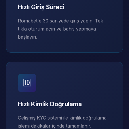
Hızlı Giriş Süreci
Romabet'e 30 saniyede giriş yapın. Tek
tıkla oturum açın ve bahis yapmaya
başlayın.
🆔
Hızlı Kimlik Doğrulama
Gelişmiş KYC sistemi ile kimlik doğrulama
işlemi dakikalar içinde tamamlanır.