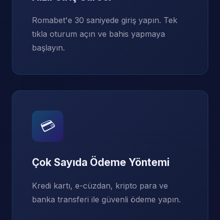
Romabet'e 30 saniyede giriş yapın. Tek
tıkla oturum açın ve bahis yapmaya
başlayın.
💳
Çok Sayıda Ödeme Yöntemi
Kredi kartı, e-cüzdan, kripto para ve
banka transferi ile güvenli ödeme yapın.