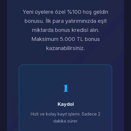
Yeni üyelere özel %100 hoş geldin
bonusu. İlk para yatırımınızda eşit
miktarda bonus kredisi alın.
Maksimum 5.000 TL bonus
kazanabilirsiniz.
1
Kaydol
Hızlı ve kolay kayıt işlemi. Sadece 2
dakika sürer.