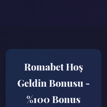
Romabet Hoş
Geldin Bonusu -
%100 Bonus