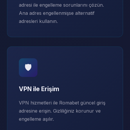
adresi ile engelleme sorunlarını çözün.
Ana adres engellenmişse alternatif
adresleri kullanın.
🛡️
VPN ile Erişim
VPN hizmetleri ile Romabet güncel giriş
adresine erişin. Gizliliğiniz korunur ve
engelleme aşılır.