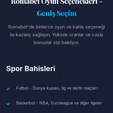
Romabet Oyun Seçenekleri -
Geniş Seçim
Romabet'de binlerce oyun ve bahis seçeneği
ile kazanç sağlayın. Yüksek oranlar ve cazip
bonuslar sizi bekliyor.
Spor Bahisleri
Futbol - Dünya kupası, lig ve derbi maçları
Basketbol - NBA, Euroleague ve diğer ligeler