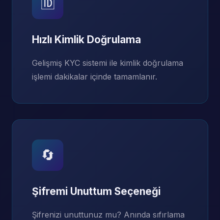
🆔
Hızlı Kimlik Doğrulama
Gelişmiş KYC sistemi ile kimlik doğrulama
işlemi dakikalar içinde tamamlanır.
🔄
Şifremi Unuttum Seçeneği
Şifrenizi unuttunuz mu? Anında sıfırlama