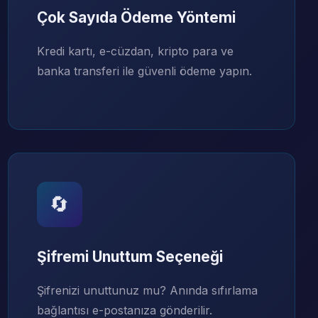
Çok Sayıda Ödeme Yöntemi
Kredi kartı, e-cüzdan, kripto para ve
banka transferi ile güvenli ödeme yapın.
🔄
Şifremi Unuttum Seçeneği
Şifrenizi unuttunuz mu? Anında sıfırlama
bağlantısı e-postanıza gönderilir.