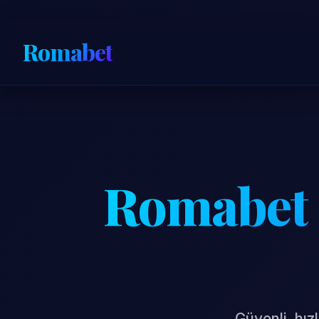
Romabet
Romabet 
Güvenli, hız