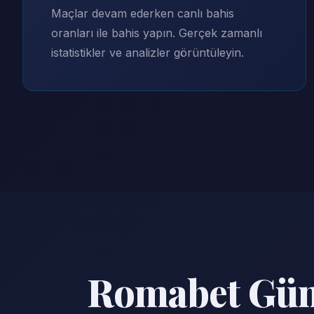
Maçlar devam ederken canlı bahis
oranları ile bahis yapın. Gerçek zamanlı
istatistikler ve analizler görüntüleyin.
Romabet Günc