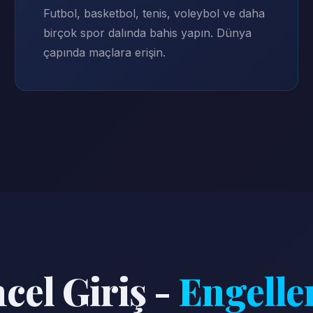
Futbol, basketbol, tenis, voleybol ve daha
birçok spor dalında bahis yapın. Dünya
çapında maçlara erişin.
el Giriş -
Engelle