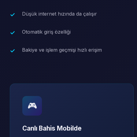
Düşük internet hızında da çalışır
Otomatik giriş özelliği
Bakiye ve işlem geçmişi hızlı erişim
🎮
Canlı Bahis Mobilde