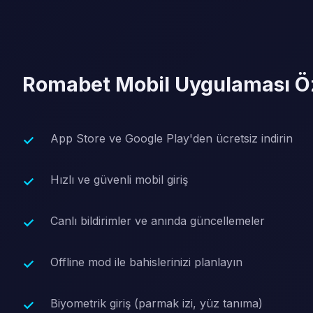
Romabet Mobil Uygulaması Öze
App Store ve Google Play'den ücretsiz indirin
Hızlı ve güvenli mobil giriş
Canlı bildirimler ve anında güncellemeler
Offline mod ile bahislerinizi planlayın
Biyometrik giriş (parmak izi, yüz tanıma)