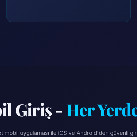
l Giriş -
Her Yerde
 mobil uygulaması ile iOS ve Android'den güvenli giri