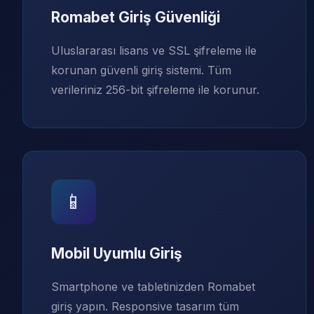
Romabet Giriş Güvenliği
Uluslararası lisans ve SSL şifreleme ile
korunan güvenli giriş sistemi. Tüm
verileriniz 256-bit şifreleme ile korunur.
📱
Mobil Uyumlu Giriş
Smartphone ve tabletinizden Romabet
giriş yapın. Responsive tasarım tüm