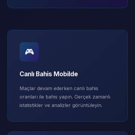
🎮
Canlı Bahis Mobilde
Maçlar devam ederken canlı bahis
oranları ile bahis yapın. Gerçek zamanlı
istatistikler ve analizler görüntüleyin.