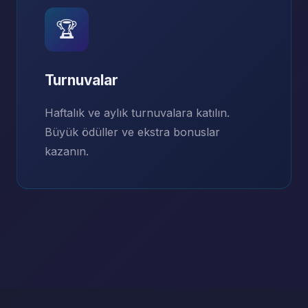
🏆
Turnuvalar
Haftalık ve aylık turnuvalara katılın.
Büyük ödüller ve ekstra bonuslar
kazanın.