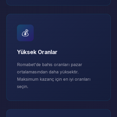
💰
Yüksek Oranlar
Romabet'de bahis oranları pazar
ortalamasından daha yüksektir.
Maksimum kazanç için en iyi oranları
seçin.