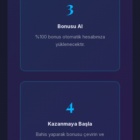
3
Bonusu Al
%100 bonus otomatik hesabınıza
yüklenecektir.
4
Kazanmaya Başla
Bahis yaparak bonusu çevirin ve