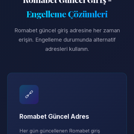
Engelleme Çözümleri
Romabet güncel giriş adresine her zaman
erişin. Engelleme durumunda alternatif
adresleri kullanın.
🔗
Romabet Güncel Adres
Her gün güncellenen Romabet giriş