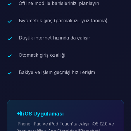
Offline mod ile bahislerinizi planlayın
Biyometrik giriş (parmak izi, yüz tanıma)
Düşük internet hızında da çalışır
Otomatik giriş özelliği
Bakiye ve işlem geçmişi hızlı erişim
📲 iOS Uygulaması
iPhone, iPad ve iPod Touch'ta çalışır. iOS 12.0 ve