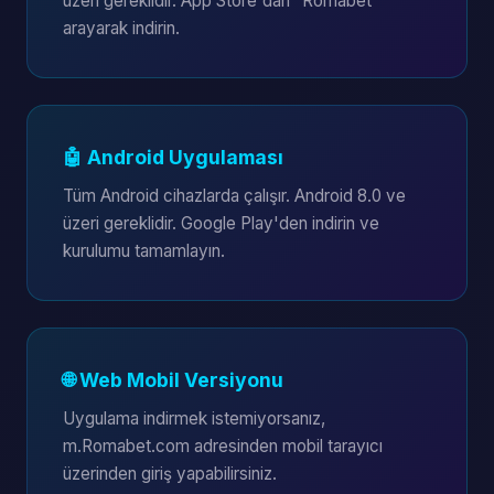
üzeri gereklidir. App Store'dan "Romabet"
arayarak indirin.
🤖 Android Uygulaması
Tüm Android cihazlarda çalışır. Android 8.0 ve
üzeri gereklidir. Google Play'den indirin ve
kurulumu tamamlayın.
🌐 Web Mobil Versiyonu
Uygulama indirmek istemiyorsanız,
m.Romabet.com adresinden mobil tarayıcı
üzerinden giriş yapabilirsiniz.