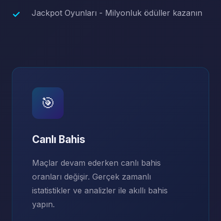
Jackpot Oyunları - Milyonluk ödüller kazanın
🎯
Canlı Bahis
Maçlar devam ederken canlı bahis
oranları değişir. Gerçek zamanlı
istatistikler ve analizler ile akıllı bahis
yapın.