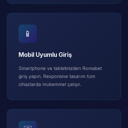
📱
Mobil Uyumlu Giriş
Smartphone ve tabletinizden Romabet
giriş yapın. Responsive tasarım tüm
cihazlarda mükemmel çalışır.