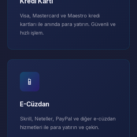
Kredi Kartı
Visa, Mastercard ve Maestro kredi
kartları ile anında para yatırın. Güvenli ve
hızlı işlem.
📱
E-Cüzdan
Skrill, Neteller, PayPal ve diğer e-cüzdan
hizmetleri ile para yatırın ve çekin.