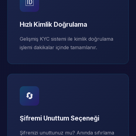
🆔
Hızlı Kimlik Doğrulama
Gelişmiş KYC sistemi ile kimlik doğrulama
işlemi dakikalar içinde tamamlanır.
🔄
Şifremi Unuttum Seçeneği
Şifrenizi unuttunuz mu? Anında sıfırlama