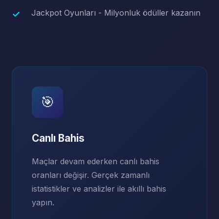
Jackpot Oyunları - Milyonluk ödüller kazanın
🎯
Canlı Bahis
Maçlar devam ederken canlı bahis
oranları değişir. Gerçek zamanlı
istatistikler ve analizler ile akıllı bahis
yapın.