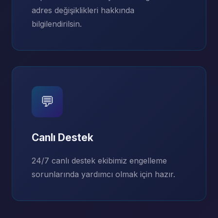
adres değişiklikleri hakkında
bilgilendirilsin.
💬
Canlı Destek
24/7 canlı destek ekibimiz engelleme
sorunlarında yardımcı olmak için hazır.