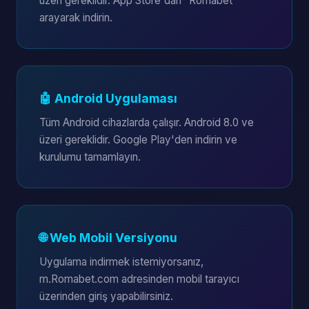
üzeri gereklidir. App Store'dan "Romabet"
arayarak indirin.
🤖 Android Uygulaması
Tüm Android cihazlarda çalışır. Android 8.0 ve
üzeri gereklidir. Google Play'den indirin ve
kurulumu tamamlayın.
🌐 Web Mobil Versiyonu
Uygulama indirmek istemiyorsanız,
m.Romabet.com adresinden mobil tarayıcı
üzerinden giriş yapabilirsiniz.