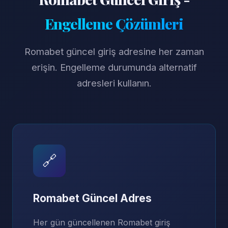
Engelleme Çözümleri
Romabet güncel giriş adresine her zaman
erişin. Engelleme durumunda alternatif
adresleri kullanın.
🔗
Romabet Güncel Adres
Her gün güncellenen Romabet giriş