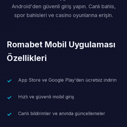
Android'den güvenli giriş yapın. Canlı bahis,
spor bahisleri ve casino oyunlarına erişin.
Romabet Mobil Uygulaması
Özellikleri
App Store ve Google Play'den ücretsiz indirin
Hızlı ve güvenli mobil giriş
Canlı bildirimler ve anında güncellemeler