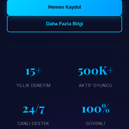
Hemen Kaydol
Daha Fazla Bilgi
15+
500K+
YILLIK DENEYIM
AKTIF OYUNCU
24/7
100%
CANLI DESTEK
GÜVENLI