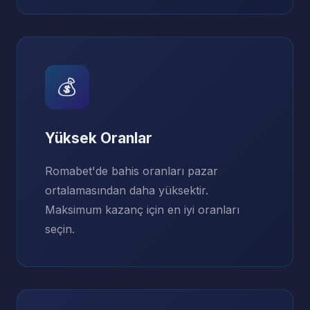
💰
Yüksek Oranlar
Romabet'de bahis oranları pazar
ortalamasından daha yüksektir.
Maksimum kazanç için en iyi oranları
seçin.