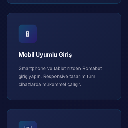
📱
Mobil Uyumlu Giriş
Smartphone ve tabletinizden Romabet
giriş yapın. Responsive tasarım tüm
cihazlarda mükemmel çalışır.