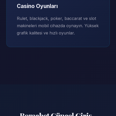
Casino Oyunları
Rulet, blackjack, poker, baccarat ve slot
makineleri mobil cihazda oynayın. Yüksek
grafik kalitesi ve hızlı oyunlar.
Romabet Güncel Giriş -