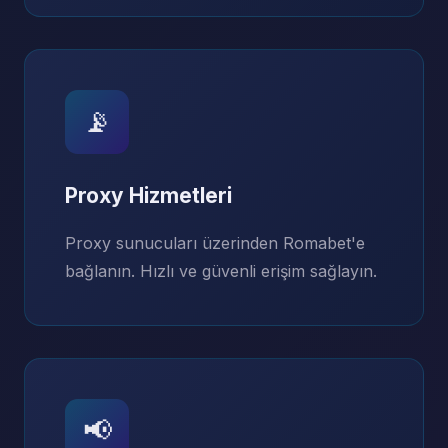
📡
Proxy Hizmetleri
Proxy sunucuları üzerinden Romabet'e
bağlanın. Hızlı ve güvenli erişim sağlayın.
📢