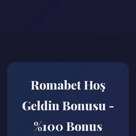
Romabet Hoş
Geldin Bonusu -
%100 Bonus