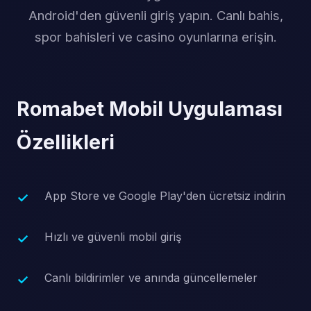
Android'den güvenli giriş yapın. Canlı bahis,
spor bahisleri ve casino oyunlarına erişin.
Romabet Mobil Uygulaması
Özellikleri
App Store ve Google Play'den ücretsiz indirin
Hızlı ve güvenli mobil giriş
Canlı bildirimler ve anında güncellemeler