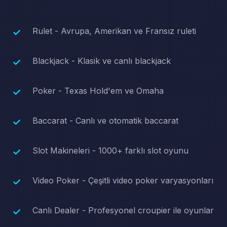
Rulet - Avrupa, Amerikan ve Fransız ruleti
Blackjack - Klasik ve canlı blackjack
Poker - Texas Hold'em ve Omaha
Baccarat - Canlı ve otomatik baccarat
Slot Makineleri - 1000+ farklı slot oyunu
Video Poker - Çeşitli video poker varyasyonları
Canlı Dealer - Profesyonel croupier ile oyunlar