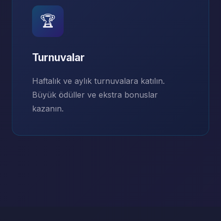
🏆
Turnuvalar
Haftalık ve aylık turnuvalara katılın.
Büyük ödüller ve ekstra bonuslar
kazanın.