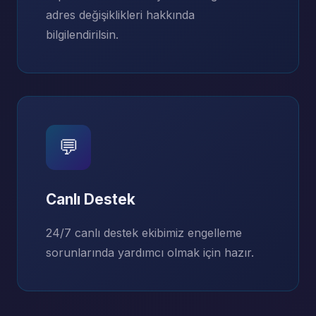
adres değişiklikleri hakkında
bilgilendirilsin.
💬
Canlı Destek
24/7 canlı destek ekibimiz engelleme
sorunlarında yardımcı olmak için hazır.