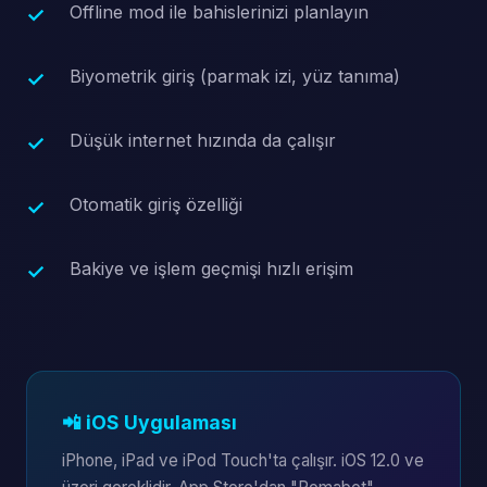
Offline mod ile bahislerinizi planlayın
Biyometrik giriş (parmak izi, yüz tanıma)
Düşük internet hızında da çalışır
Otomatik giriş özelliği
Bakiye ve işlem geçmişi hızlı erişim
📲 iOS Uygulaması
iPhone, iPad ve iPod Touch'ta çalışır. iOS 12.0 ve