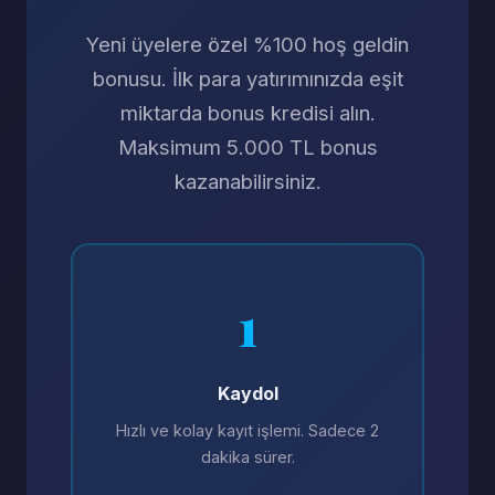
Yeni üyelere özel %100 hoş geldin
bonusu. İlk para yatırımınızda eşit
miktarda bonus kredisi alın.
Maksimum 5.000 TL bonus
kazanabilirsiniz.
1
Kaydol
Hızlı ve kolay kayıt işlemi. Sadece 2
dakika sürer.