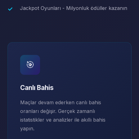
Jackpot Oyunları - Milyonluk ödüller kazanın
🎯
Canlı Bahis
Maçlar devam ederken canlı bahis
oranları değişir. Gerçek zamanlı
istatistikler ve analizler ile akıllı bahis
yapın.