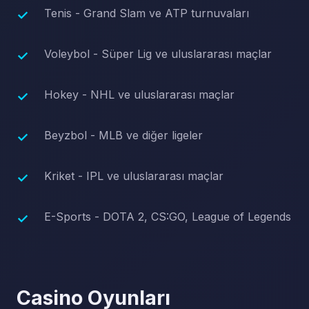
Tenis - Grand Slam ve ATP turnuvaları
Voleybol - Süper Lig ve uluslararası maçlar
Hokey - NHL ve uluslararası maçlar
Beyzbol - MLB ve diğer ligeler
Kriket - IPL ve uluslararası maçlar
E-Sports - DOTA 2, CS:GO, League of Legends
Casino Oyunları