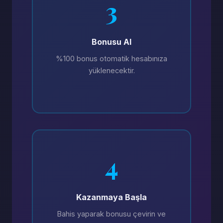
3
Bonusu Al
%100 bonus otomatik hesabınıza
yüklenecektir.
4
Kazanmaya Başla
Bahis yaparak bonusu çevirin ve