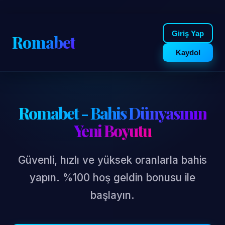
Giriş Yap
Romabet
Kaydol
Romabet - Bahis Dünyasının
Yeni Boyutu
Güvenli, hızlı ve yüksek oranlarla bahis
yapın. %100 hoş geldin bonusu ile
başlayın.