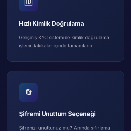
🆔
Hızlı Kimlik Doğrulama
Gelişmiş KYC sistemi ile kimlik doğrulama
işlemi dakikalar içinde tamamlanır.
🔄
Şifremi Unuttum Seçeneği
Şifrenizi unuttunuz mu? Anında sıfırlama