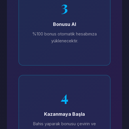
3
Bonusu Al
%100 bonus otomatik hesabınıza
yüklenecektir.
4
Kazanmaya Başla
Bahis yaparak bonusu çevirin ve