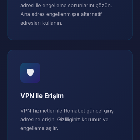
adresi ile engelleme sorunlarını çözün.
Ana adres engellenmişse alternatif
adresleri kullanın.
🛡️
VPN ile Erişim
VPN hizmetleri ile Romabet güncel giriş
adresine erişin. Gizliliğiniz korunur ve
engelleme aşılır.