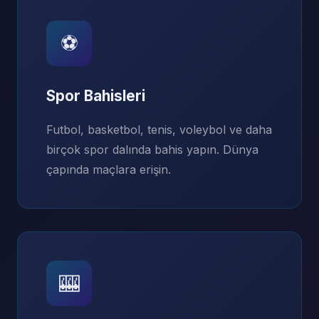
⚽
Spor Bahisleri
Futbol, basketbol, tenis, voleybol ve daha
birçok spor dalında bahis yapın. Dünya
çapında maçlara erişin.
🎰