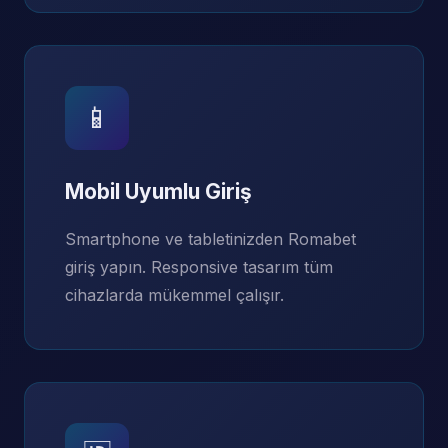
📱
Mobil Uyumlu Giriş
Smartphone ve tabletinizden Romabet
giriş yapın. Responsive tasarım tüm
cihazlarda mükemmel çalışır.