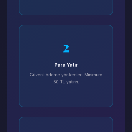
2
Para Yatır
Güvenli ödeme yöntemleri. Minimum
50 TL yatırın.