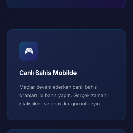
🎮
Canlı Bahis Mobilde
Maçlar devam ederken canlı bahis
oranları ile bahis yapın. Gerçek zamanlı
istatistikler ve analizler görüntüleyin.