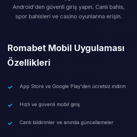
Android'den güvenli giriş yapın. Canlı bahis,
spor bahisleri ve casino oyunlarına erişin.
Romabet Mobil Uygulaması
Özellikleri
App Store ve Google Play'den ücretsiz indirin
Hızlı ve güvenli mobil giriş
Canlı bildirimler ve anında güncellemeler