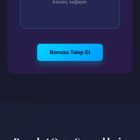
kazanç sağlayın.
Bonusu Talep Et