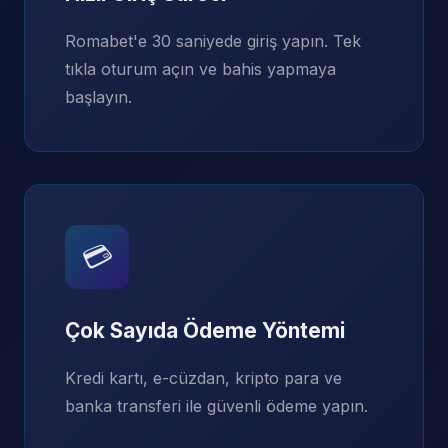
Romabet'e 30 saniyede giriş yapın. Tek
tıkla oturum açın ve bahis yapmaya
başlayın.
💳
Çok Sayıda Ödeme Yöntemi
Kredi kartı, e-cüzdan, kripto para ve
banka transferi ile güvenli ödeme yapın.