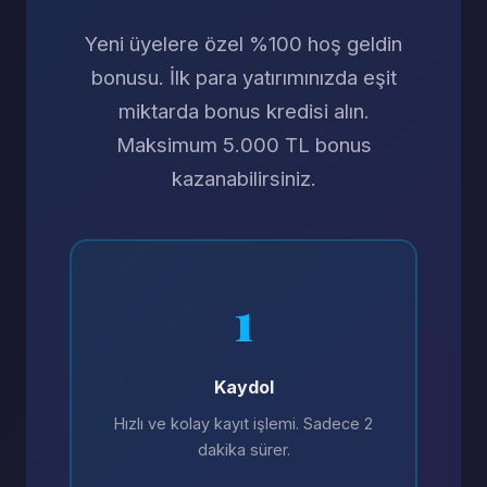
Yeni üyelere özel %100 hoş geldin
bonusu. İlk para yatırımınızda eşit
miktarda bonus kredisi alın.
Maksimum 5.000 TL bonus
kazanabilirsiniz.
1
Kaydol
Hızlı ve kolay kayıt işlemi. Sadece 2
dakika sürer.