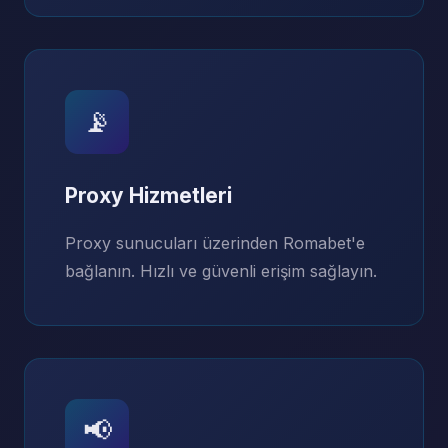
📡
Proxy Hizmetleri
Proxy sunucuları üzerinden Romabet'e
bağlanın. Hızlı ve güvenli erişim sağlayın.
📢