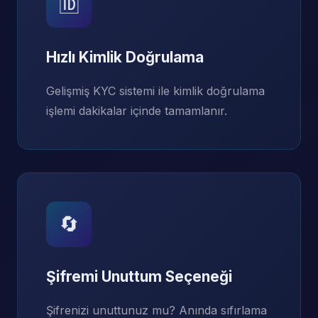
🆔
Hızlı Kimlik Doğrulama
Gelişmiş KYC sistemi ile kimlik doğrulama
işlemi dakikalar içinde tamamlanır.
🔄
Şifremi Unuttum Seçeneği
Şifrenizi unuttunuz mu? Anında sıfırlama