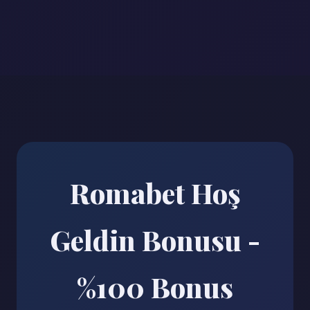
Romabet Hoş
Geldin Bonusu -
%100 Bonus