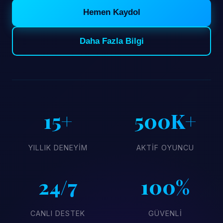
Hemen Kaydol
Daha Fazla Bilgi
15+
500K+
YILLIK DENEYIM
AKTIF OYUNCU
24/7
100%
CANLI DESTEK
GÜVENLI