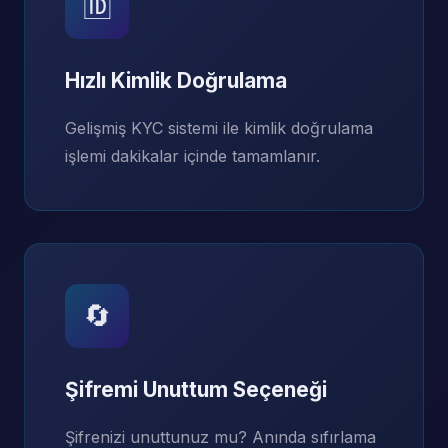
🆔
Hızlı Kimlik Doğrulama
Gelişmiş KYC sistemi ile kimlik doğrulama
işlemi dakikalar içinde tamamlanır.
🔄
Şifremi Unuttum Seçeneği
Şifrenizi unuttunuz mu? Anında sıfırlama