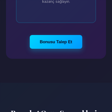
kazanç sağlayın.
Bonusu Talep Et