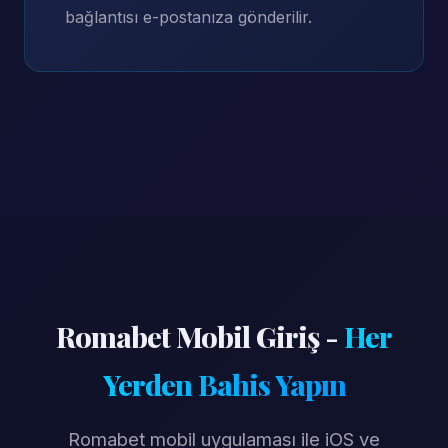
bağlantısı e-postanıza gönderilir.
Romabet Mobil Giriş -
Her
Yerden Bahis Yapın
Romabet mobil uygulaması ile iOS ve