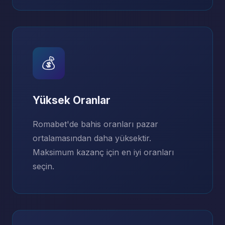
💰
Yüksek Oranlar
Romabet'de bahis oranları pazar
ortalamasından daha yüksektir.
Maksimum kazanç için en iyi oranları
seçin.