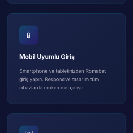
📱
Mobil Uyumlu Giriş
Smartphone ve tabletinizden Romabet
giriş yapın. Responsive tasarım tüm
cihazlarda mükemmel çalışır.