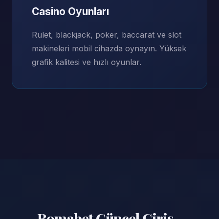
Casino Oyunları
Rulet, blackjack, poker, baccarat ve slot
makineleri mobil cihazda oynayın. Yüksek
grafik kalitesi ve hızlı oyunlar.
Romabet Güncel Giriş -