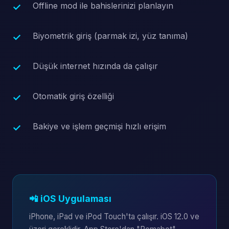
Offline mod ile bahislerinizi planlayın
Biyometrik giriş (parmak izi, yüz tanıma)
Düşük internet hızında da çalışır
Otomatik giriş özelliği
Bakiye ve işlem geçmişi hızlı erişim
📲 iOS Uygulaması
iPhone, iPad ve iPod Touch'ta çalışır. iOS 12.0 ve