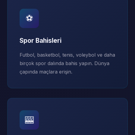
⚽
Spor Bahisleri
Futbol, basketbol, tenis, voleybol ve daha
birçok spor dalında bahis yapın. Dünya
çapında maçlara erişin.
🎰