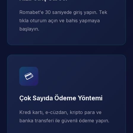
Romabet'e 30 saniyede giriş yapın. Tek
tıkla oturum açın ve bahis yapmaya
başlayın.
💳
Çok Sayıda Ödeme Yöntemi
Kredi kartı, e-cüzdan, kripto para ve
banka transferi ile güvenli ödeme yapın.