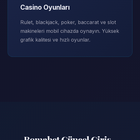
Casino Oyunları
Rulet, blackjack, poker, baccarat ve slot
makineleri mobil cihazda oynayın. Yüksek
grafik kalitesi ve hızlı oyunlar.
Romabet Güncel Giriş -