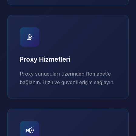
📡
Proxy Hizmetleri
Proxy sunucuları üzerinden Romabet'e
bağlanın. Hızlı ve güvenli erişim sağlayın.
📢