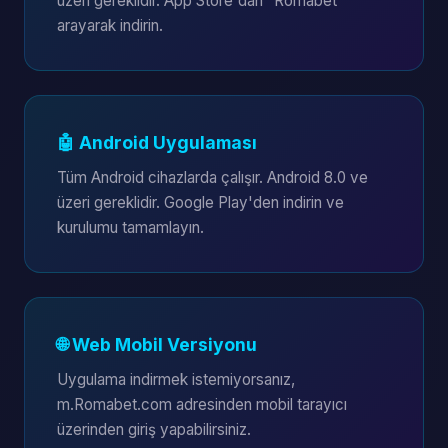
üzeri gereklidir. App Store'dan "Romabet"
arayarak indirin.
🤖 Android Uygulaması
Tüm Android cihazlarda çalışır. Android 8.0 ve
üzeri gereklidir. Google Play'den indirin ve
kurulumu tamamlayın.
🌐 Web Mobil Versiyonu
Uygulama indirmek istemiyorsanız,
m.Romabet.com adresinden mobil tarayıcı
üzerinden giriş yapabilirsiniz.