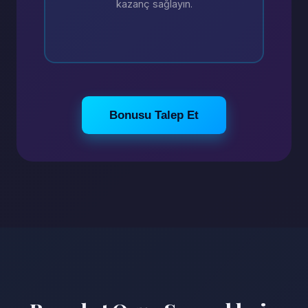
kazanç sağlayın.
Bonusu Talep Et