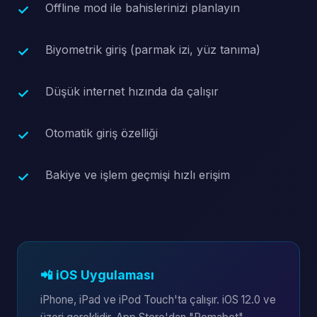
Offline mod ile bahislerinizi planlayın
Biyometrik giriş (parmak izi, yüz tanıma)
Düşük internet hızında da çalışır
Otomatik giriş özelliği
Bakiye ve işlem geçmişi hızlı erişim
📲 iOS Uygulaması
iPhone, iPad ve iPod Touch'ta çalışır. iOS 12.0 ve