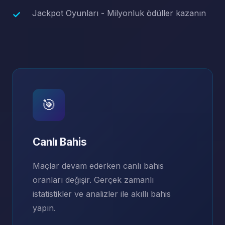
Jackpot Oyunları - Milyonluk ödüller kazanın
🎯
Canlı Bahis
Maçlar devam ederken canlı bahis
oranları değişir. Gerçek zamanlı
istatistikler ve analizler ile akıllı bahis
yapın.