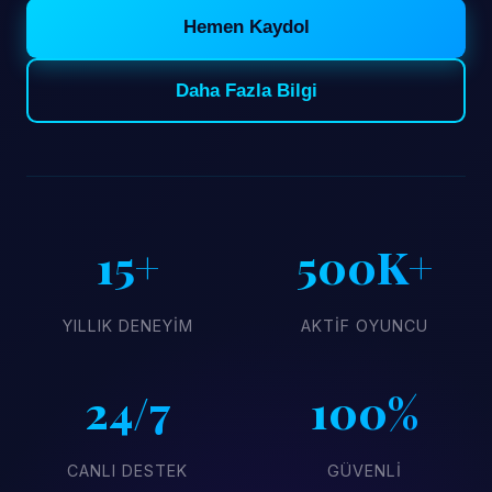
Hemen Kaydol
Daha Fazla Bilgi
15+
500K+
YILLIK DENEYIM
AKTIF OYUNCU
24/7
100%
CANLI DESTEK
GÜVENLI