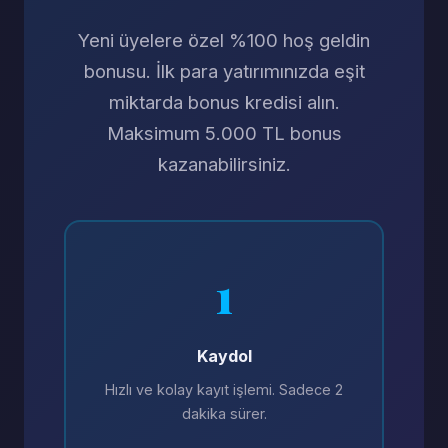
Yeni üyelere özel %100 hoş geldin
bonusu. İlk para yatırımınızda eşit
miktarda bonus kredisi alın.
Maksimum 5.000 TL bonus
kazanabilirsiniz.
1
Kaydol
Hızlı ve kolay kayıt işlemi. Sadece 2
dakika sürer.