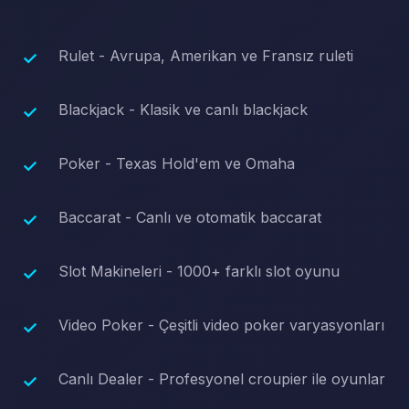
Rulet - Avrupa, Amerikan ve Fransız ruleti
Blackjack - Klasik ve canlı blackjack
Poker - Texas Hold'em ve Omaha
Baccarat - Canlı ve otomatik baccarat
Slot Makineleri - 1000+ farklı slot oyunu
Video Poker - Çeşitli video poker varyasyonları
Canlı Dealer - Profesyonel croupier ile oyunlar