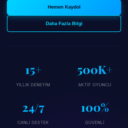
Hemen Kaydol
Daha Fazla Bilgi
15+
500K+
YILLIK DENEYIM
AKTIF OYUNCU
24/7
100%
CANLI DESTEK
GÜVENLI