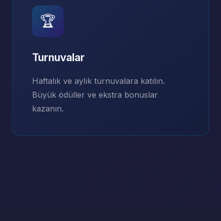
🏆
Turnuvalar
Haftalık ve aylık turnuvalara katılın.
Büyük ödüller ve ekstra bonuslar
kazanın.