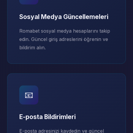
Sosyal Medya Güncellemeleri
Romabet sosyal medya hesaplarını takip
edin. Güncel giriş adreslerini öğrenin ve
bildirim alın.
📧
E-posta Bildirimleri
E-posta adresinizi kaydedin ve güncel