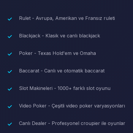
Rulet - Avrupa, Amerikan ve Fransız ruleti
Blackjack - Klasik ve canlı blackjack
Poker - Texas Hold'em ve Omaha
Baccarat - Canlı ve otomatik baccarat
Slot Makineleri - 1000+ farklı slot oyunu
Video Poker - Çeşitli video poker varyasyonları
Canlı Dealer - Profesyonel croupier ile oyunlar