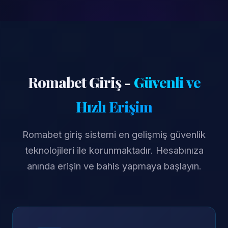
Romabet Giriş -
Güvenli ve
Hızlı Erişim
Romabet giriş sistemi en gelişmiş güvenlik
teknolojileri ile korunmaktadır. Hesabınıza
anında erişin ve bahis yapmaya başlayın.