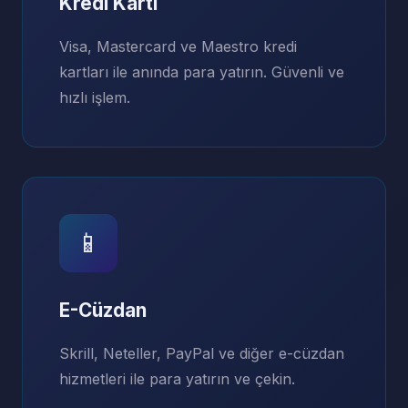
Kredi Kartı
Visa, Mastercard ve Maestro kredi
kartları ile anında para yatırın. Güvenli ve
hızlı işlem.
📱
E-Cüzdan
Skrill, Neteller, PayPal ve diğer e-cüzdan
hizmetleri ile para yatırın ve çekin.