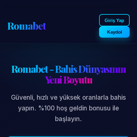
Giriş Yap
Romabet
Kaydol
Romabet - Bahis Dünyasının
Yeni Boyutu
Güvenli, hızlı ve yüksek oranlarla bahis
yapın. %100 hoş geldin bonusu ile
başlayın.