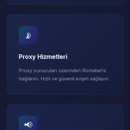
📡
Proxy Hizmetleri
Proxy sunucuları üzerinden Romabet'e
bağlanın. Hızlı ve güvenli erişim sağlayın.
📢