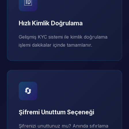
🆔
Hızlı Kimlik Doğrulama
Gelişmiş KYC sistemi ile kimlik doğrulama
işlemi dakikalar içinde tamamlanır.
🔄
Şifremi Unuttum Seçeneği
Şifrenizi unuttunuz mu? Anında sıfırlama