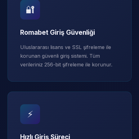
🔐
Romabet Giriş Güvenliği
Uluslararası lisans ve SSL şifreleme ile
korunan güvenli giriş sistemi. Tüm
verileriniz 256-bit şifreleme ile korunur.
⚡
Hızlı Giriş Süreci