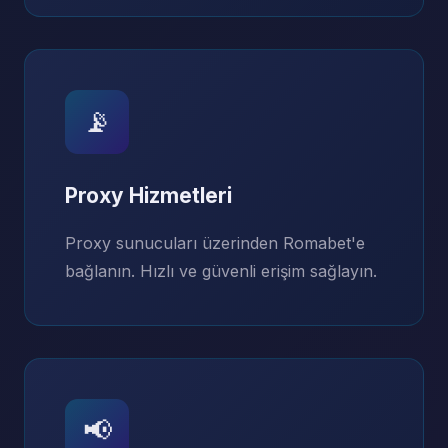
📡
Proxy Hizmetleri
Proxy sunucuları üzerinden Romabet'e
bağlanın. Hızlı ve güvenli erişim sağlayın.
📢