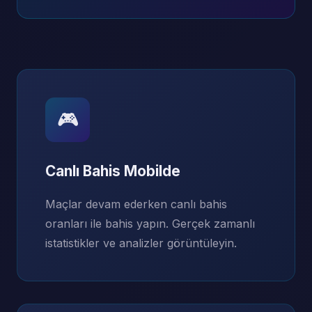
🎮
Canlı Bahis Mobilde
Maçlar devam ederken canlı bahis
oranları ile bahis yapın. Gerçek zamanlı
istatistikler ve analizler görüntüleyin.