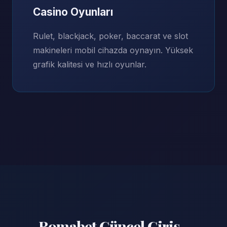
Casino Oyunları
Rulet, blackjack, poker, baccarat ve slot
makineleri mobil cihazda oynayın. Yüksek
grafik kalitesi ve hızlı oyunlar.
Romabet Güncel Giriş -