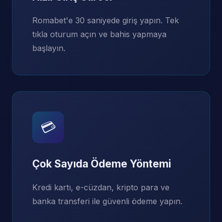
Romabet'e 30 saniyede giriş yapın. Tek
tıkla oturum açın ve bahis yapmaya
başlayın.
💳
Çok Sayıda Ödeme Yöntemi
Kredi kartı, e-cüzdan, kripto para ve
banka transferi ile güvenli ödeme yapın.