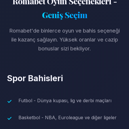
Romabet Oyun Seçenekleri -
Geniş Seçim
Romabet'de binlerce oyun ve bahis seçeneği
ile kazanç sağlayın. Yüksek oranlar ve cazip
bonuslar sizi bekliyor.
Spor Bahisleri
Futbol - Dünya kupası, lig ve derbi maçları
Basketbol - NBA, Euroleague ve diğer ligeler