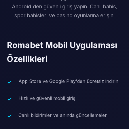
Android'den güvenli giriş yapın. Canlı bahis,
spor bahisleri ve casino oyunlarına erişin.
Romabet Mobil Uygulaması
Özellikleri
App Store ve Google Play'den ücretsiz indirin
Hızlı ve güvenli mobil giriş
Canlı bildirimler ve anında güncellemeler