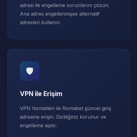
adresi ile engelleme sorunlarını çözün.
Ana adres engellenmişse alternatif
adresleri kullanın.
🛡️
VPN ile Erişim
VPN hizmetleri ile Romabet güncel giriş
adresine erişin. Gizliliğiniz korunur ve
engelleme aşılır.