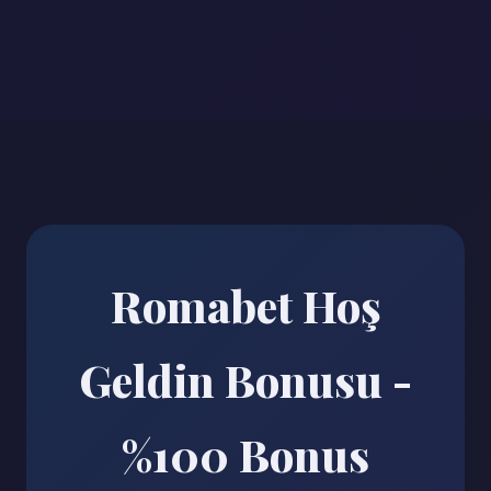
Romabet Hoş
Geldin Bonusu -
%100 Bonus