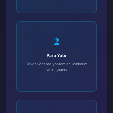
2
Para Yatır
Güvenli ödeme yöntemleri. Minimum
50 TL yatırın.