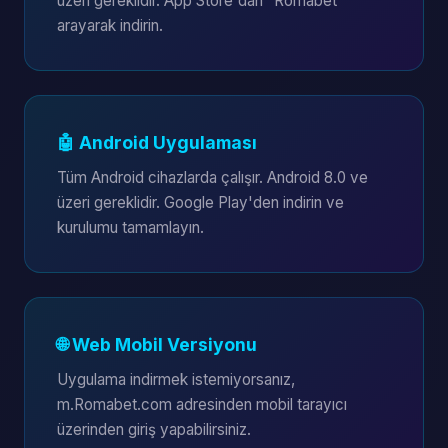
üzeri gereklidir. App Store'dan "Romabet"
arayarak indirin.
🤖 Android Uygulaması
Tüm Android cihazlarda çalışır. Android 8.0 ve
üzeri gereklidir. Google Play'den indirin ve
kurulumu tamamlayın.
🌐 Web Mobil Versiyonu
Uygulama indirmek istemiyorsanız,
m.Romabet.com adresinden mobil tarayıcı
üzerinden giriş yapabilirsiniz.