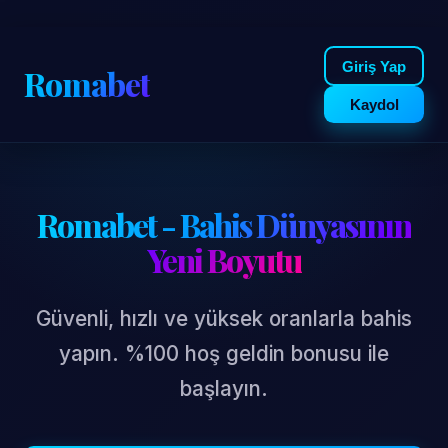
Giriş Yap
Romabet
Kaydol
Romabet - Bahis Dünyasının
Yeni Boyutu
Güvenli, hızlı ve yüksek oranlarla bahis
yapın. %100 hoş geldin bonusu ile
başlayın.