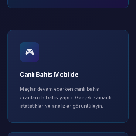
🎮
Canlı Bahis Mobilde
Maçlar devam ederken canlı bahis
oranları ile bahis yapın. Gerçek zamanlı
istatistikler ve analizler görüntüleyin.