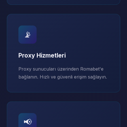
📡
Proxy Hizmetleri
Proxy sunucuları üzerinden Romabet'e
bağlanın. Hızlı ve güvenli erişim sağlayın.
📢