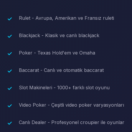
Rulet - Avrupa, Amerikan ve Fransız ruleti
Blackjack - Klasik ve canlı blackjack
Poker - Texas Hold'em ve Omaha
Baccarat - Canlı ve otomatik baccarat
Slot Makineleri - 1000+ farklı slot oyunu
Video Poker - Çeşitli video poker varyasyonları
Canlı Dealer - Profesyonel croupier ile oyunlar