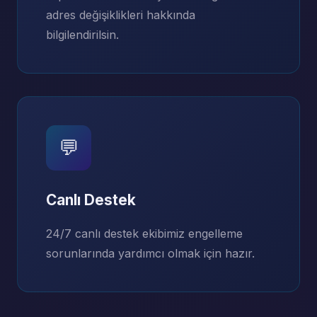
adres değişiklikleri hakkında
bilgilendirilsin.
💬
Canlı Destek
24/7 canlı destek ekibimiz engelleme
sorunlarında yardımcı olmak için hazır.