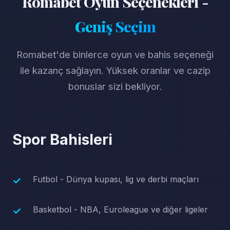
Romabet Oyun Seçenekleri -
Geniş Seçim
Romabet'de binlerce oyun ve bahis seçeneği
ile kazanç sağlayın. Yüksek oranlar ve cazip
bonuslar sizi bekliyor.
Spor Bahisleri
Futbol - Dünya kupası, lig ve derbi maçları
Basketbol - NBA, Euroleague ve diğer ligeler