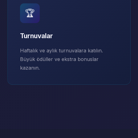
🏆
Turnuvalar
Haftalık ve aylık turnuvalara katılın.
Büyük ödüller ve ekstra bonuslar
kazanın.