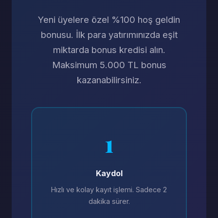
Yeni üyelere özel %100 hoş geldin
bonusu. İlk para yatırımınızda eşit
miktarda bonus kredisi alın.
Maksimum 5.000 TL bonus
kazanabilirsiniz.
1
Kaydol
Hızlı ve kolay kayıt işlemi. Sadece 2
dakika sürer.