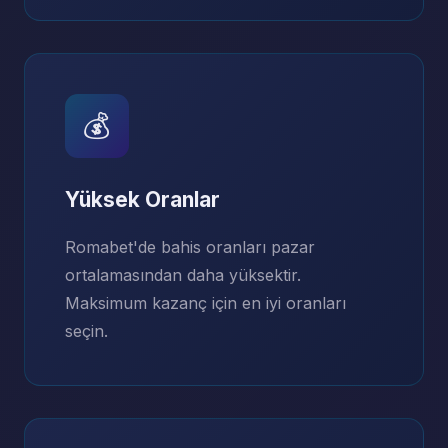
💰
Yüksek Oranlar
Romabet'de bahis oranları pazar
ortalamasından daha yüksektir.
Maksimum kazanç için en iyi oranları
seçin.