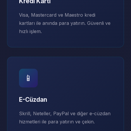
Kredi Kartı
Visa, Mastercard ve Maestro kredi
kartları ile anında para yatırın. Güvenli ve
hızlı işlem.
📱
E-Cüzdan
Skrill, Neteller, PayPal ve diğer e-cüzdan
hizmetleri ile para yatırın ve çekin.