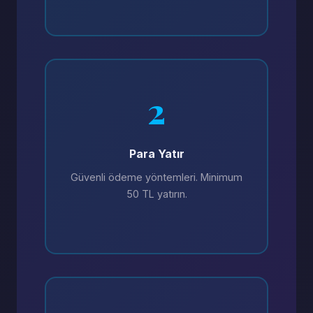
2
Para Yatır
Güvenli ödeme yöntemleri. Minimum
50 TL yatırın.