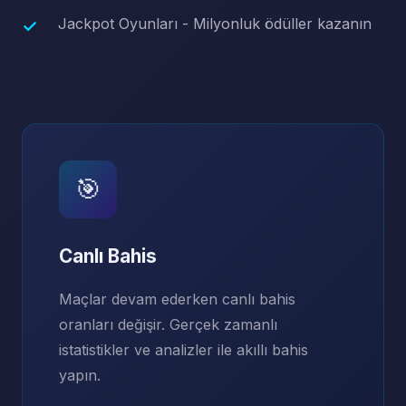
Jackpot Oyunları - Milyonluk ödüller kazanın
🎯
Canlı Bahis
Maçlar devam ederken canlı bahis
oranları değişir. Gerçek zamanlı
istatistikler ve analizler ile akıllı bahis
yapın.