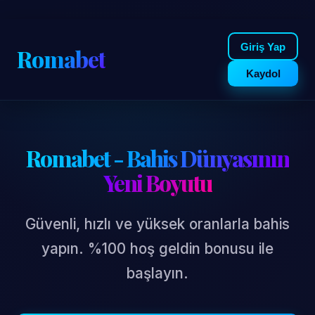
Giriş Yap
Romabet
Kaydol
Romabet - Bahis Dünyasının
Yeni Boyutu
Güvenli, hızlı ve yüksek oranlarla bahis
yapın. %100 hoş geldin bonusu ile
başlayın.