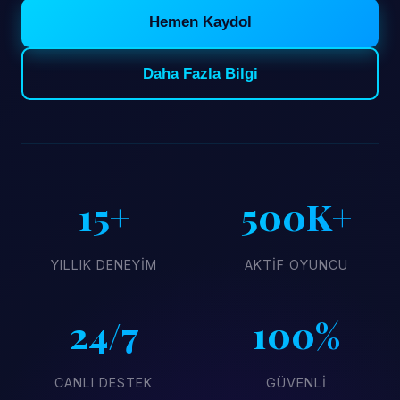
Hemen Kaydol
Daha Fazla Bilgi
15+
500K+
YILLIK DENEYIM
AKTIF OYUNCU
24/7
100%
CANLI DESTEK
GÜVENLI