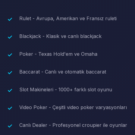
Rulet - Avrupa, Amerikan ve Fransız ruleti
Blackjack - Klasik ve canlı blackjack
Poker - Texas Hold'em ve Omaha
Baccarat - Canlı ve otomatik baccarat
Slot Makineleri - 1000+ farklı slot oyunu
Video Poker - Çeşitli video poker varyasyonları
Canlı Dealer - Profesyonel croupier ile oyunlar