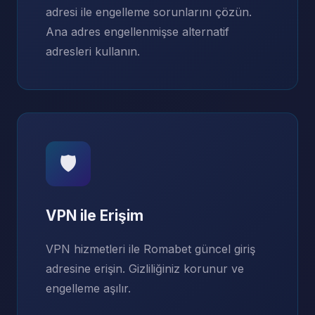
adresi ile engelleme sorunlarını çözün.
Ana adres engellenmişse alternatif
adresleri kullanın.
🛡️
VPN ile Erişim
VPN hizmetleri ile Romabet güncel giriş
adresine erişin. Gizliliğiniz korunur ve
engelleme aşılır.