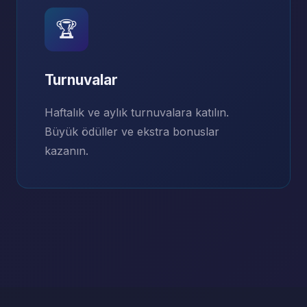
🏆
Turnuvalar
Haftalık ve aylık turnuvalara katılın.
Büyük ödüller ve ekstra bonuslar
kazanın.