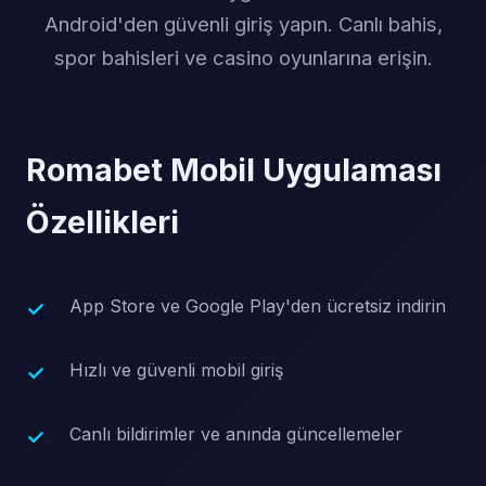
Android'den güvenli giriş yapın. Canlı bahis,
spor bahisleri ve casino oyunlarına erişin.
Romabet Mobil Uygulaması
Özellikleri
App Store ve Google Play'den ücretsiz indirin
Hızlı ve güvenli mobil giriş
Canlı bildirimler ve anında güncellemeler