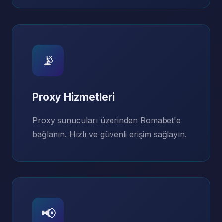
📡
Proxy Hizmetleri
Proxy sunucuları üzerinden Romabet'e
bağlanın. Hızlı ve güvenli erişim sağlayın.
📢