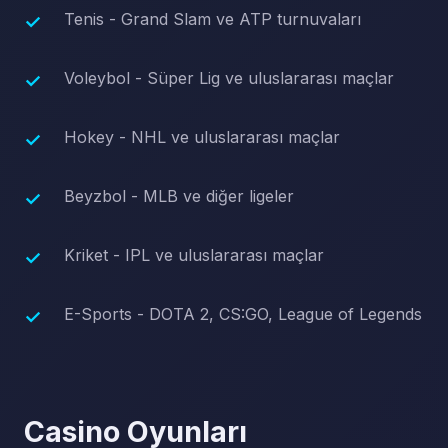
Tenis - Grand Slam ve ATP turnuvaları
Voleybol - Süper Lig ve uluslararası maçlar
Hokey - NHL ve uluslararası maçlar
Beyzbol - MLB ve diğer ligeler
Kriket - IPL ve uluslararası maçlar
E-Sports - DOTA 2, CS:GO, League of Legends
Casino Oyunları