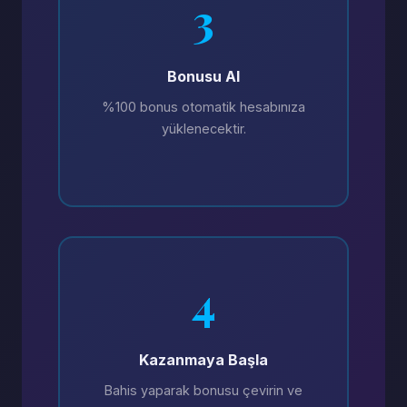
3
Bonusu Al
%100 bonus otomatik hesabınıza
yüklenecektir.
4
Kazanmaya Başla
Bahis yaparak bonusu çevirin ve