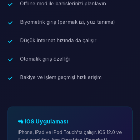
Offline mod ile bahislerinizi planlayın
Biyometrik giriş (parmak izi, yüz tanıma)
Düşük internet hızında da çalışır
Otomatik giriş özelliği
Bakiye ve işlem geçmişi hızlı erişim
📲 iOS Uygulaması
iPhone, iPad ve iPod Touch'ta çalışır. iOS 12.0 ve