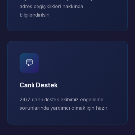
adres değişiklikleri hakkında
bilgilendirilsin.
💬
Canlı Destek
24/7 canlı destek ekibimiz engelleme
sorunlarında yardımcı olmak için hazır.