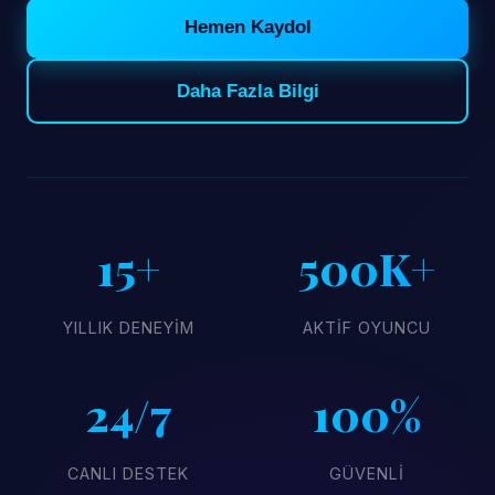
Hemen Kaydol
Daha Fazla Bilgi
15+
500K+
YILLIK DENEYIM
AKTIF OYUNCU
24/7
100%
CANLI DESTEK
GÜVENLI