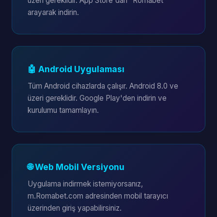
üzeri gereklidir. App Store'dan "Romabet"
arayarak indirin.
🤖 Android Uygulaması
Tüm Android cihazlarda çalışır. Android 8.0 ve
üzeri gereklidir. Google Play'den indirin ve
kurulumu tamamlayın.
🌐 Web Mobil Versiyonu
Uygulama indirmek istemiyorsanız,
m.Romabet.com adresinden mobil tarayıcı
üzerinden giriş yapabilirsiniz.