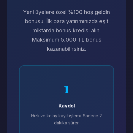
Yeni üyelere özel %100 hoş geldin
bonusu. İlk para yatırımınızda eşit
miktarda bonus kredisi alın.
Maksimum 5.000 TL bonus
kazanabilirsiniz.
1
Kaydol
Hızlı ve kolay kayıt işlemi. Sadece 2
dakika sürer.