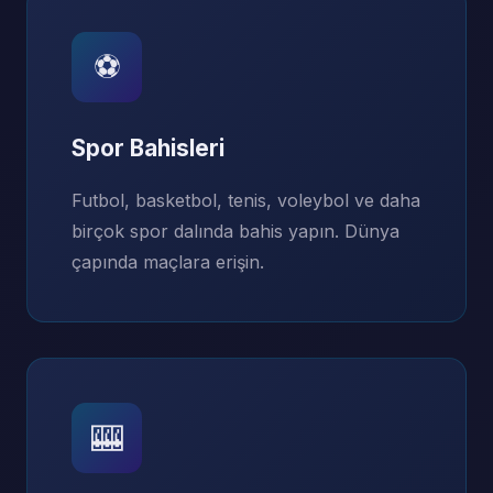
⚽
Spor Bahisleri
Futbol, basketbol, tenis, voleybol ve daha
birçok spor dalında bahis yapın. Dünya
çapında maçlara erişin.
🎰