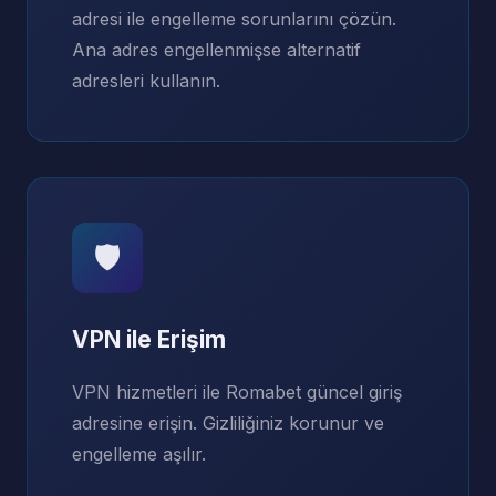
adresi ile engelleme sorunlarını çözün.
Ana adres engellenmişse alternatif
adresleri kullanın.
🛡️
VPN ile Erişim
VPN hizmetleri ile Romabet güncel giriş
adresine erişin. Gizliliğiniz korunur ve
engelleme aşılır.