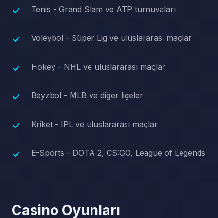
Tenis - Grand Slam ve ATP turnuvaları
Voleybol - Süper Lig ve uluslararası maçlar
Hokey - NHL ve uluslararası maçlar
Beyzbol - MLB ve diğer ligeler
Kriket - IPL ve uluslararası maçlar
E-Sports - DOTA 2, CS:GO, League of Legends
Casino Oyunları