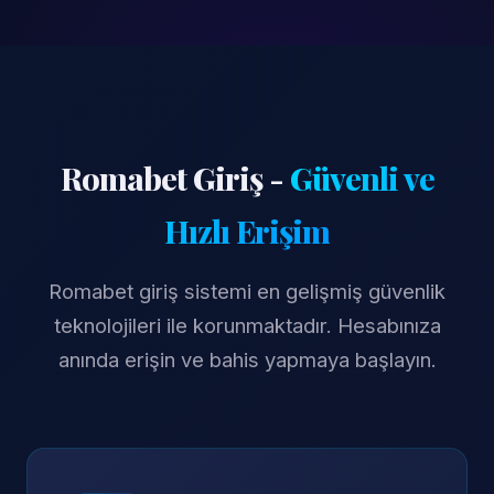
Romabet Giriş -
Güvenli ve
Hızlı Erişim
Romabet giriş sistemi en gelişmiş güvenlik
teknolojileri ile korunmaktadır. Hesabınıza
anında erişin ve bahis yapmaya başlayın.