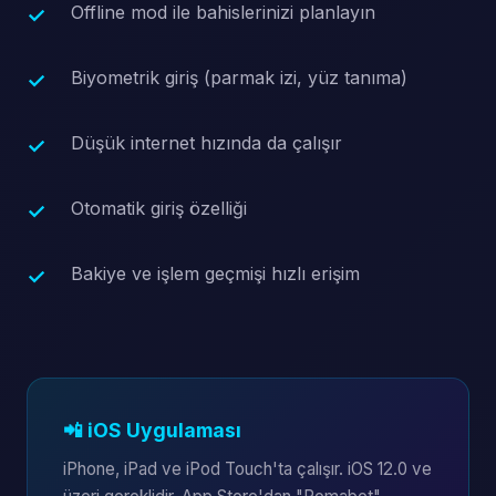
Offline mod ile bahislerinizi planlayın
Biyometrik giriş (parmak izi, yüz tanıma)
Düşük internet hızında da çalışır
Otomatik giriş özelliği
Bakiye ve işlem geçmişi hızlı erişim
📲 iOS Uygulaması
iPhone, iPad ve iPod Touch'ta çalışır. iOS 12.0 ve