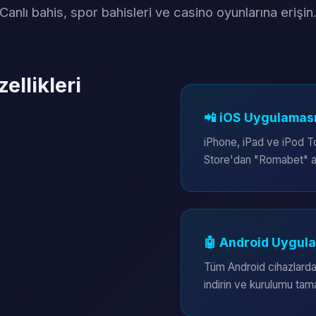
Canlı bahis, spor bahisleri ve casino oyunlarına erişin
llikleri
📲 iOS Uygulamas
iPhone, iPad ve iPod Tou
Store'dan "Romabet" ar
🤖 Android Uygul
Tüm Android cihazlarda 
indirin ve kurulumu tam