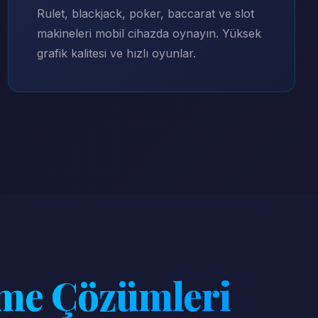
Rulet, blackjack, poker, baccarat ve slot
makineleri mobil cihazda oynayın. Yüksek
grafik kalitesi ve hızlı oyunlar.
me Çözümleri