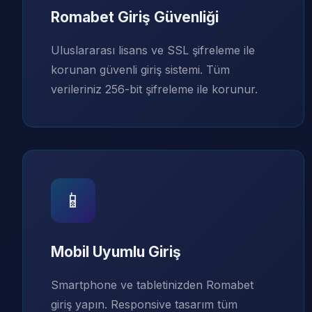
Romabet Giriş Güvenliği
Uluslararası lisans ve SSL şifreleme ile
korunan güvenli giriş sistemi. Tüm
verileriniz 256-bit şifreleme ile korunur.
📱
Mobil Uyumlu Giriş
Smartphone ve tabletinizden Romabet
giriş yapın. Responsive tasarım tüm