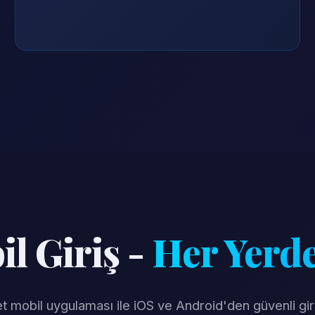
l Giriş -
Her Yerde
 mobil uygulaması ile iOS ve Android'den güvenli giri