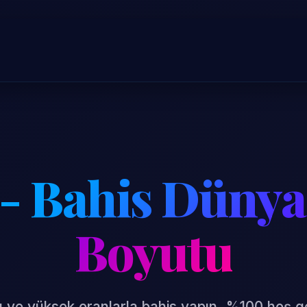
- Bahis Dünyas
Boyutu
lı ve yüksek oranlarla bahis yapın. %100 hoş 