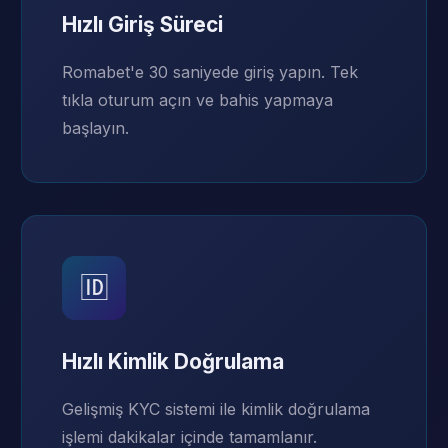
Hızlı Giriş Süreci
Romabet'e 30 saniyede giriş yapın. Tek
tıkla oturum açın ve bahis yapmaya
başlayın.
🆔
Hızlı Kimlik Doğrulama
Gelişmiş KYC sistemi ile kimlik doğrulama
işlemi dakikalar içinde tamamlanır.