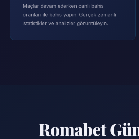
Maçlar devam ederken canlı bahis
oranları ile bahis yapın. Gerçek zamanlı
istatistikler ve analizler görüntüleyin.
Romabet Günc