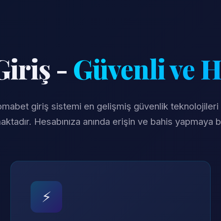
iriş -
Güvenli ve H
mabet giriş sistemi en gelişmiş güvenlik teknolojileri 
ktadır. Hesabınıza anında erişin ve bahis yapmaya b
⚡