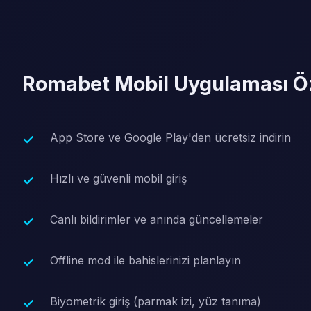
Romabet Mobil Uygulaması Öze
App Store ve Google Play'den ücretsiz indirin
Hızlı ve güvenli mobil giriş
Canlı bildirimler ve anında güncellemeler
Offline mod ile bahislerinizi planlayın
Biyometrik giriş (parmak izi, yüz tanıma)