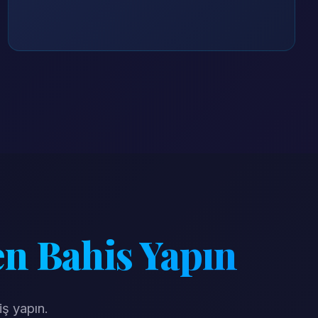
n Bahis Yapın
ş yapın.