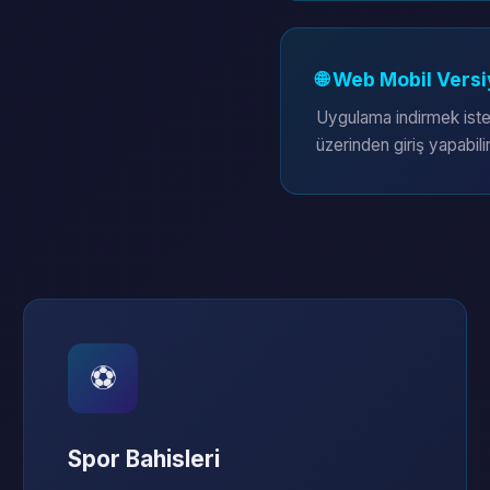
🌐 Web Mobil Vers
Uygulama indirmek ist
üzerinden giriş yapabilir
⚽
Spor Bahisleri