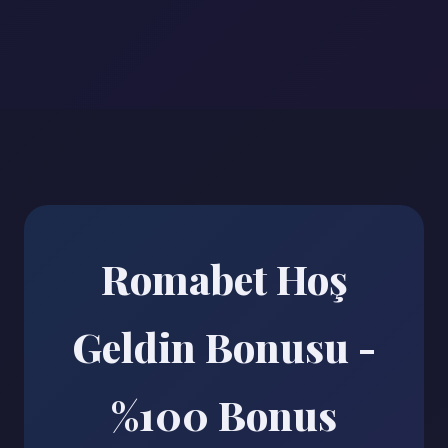
Romabet Hoş
Geldin Bonusu -
%100 Bonus