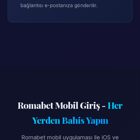
bağlantısı e-postanıza gönderilir.
Romabet Mobil Giriş -
Her
Yerden Bahis Yapın
Romabet mobil uygulaması ile iOS ve