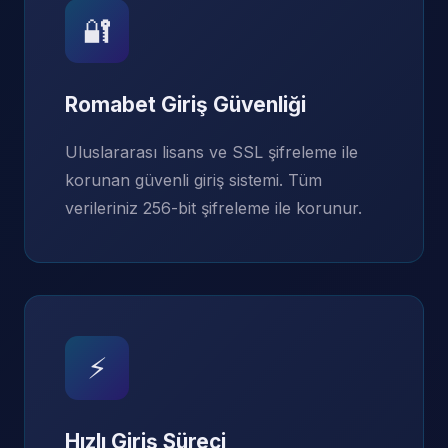
🔐
Romabet Giriş Güvenliği
Uluslararası lisans ve SSL şifreleme ile
korunan güvenli giriş sistemi. Tüm
verileriniz 256-bit şifreleme ile korunur.
⚡
Hızlı Giriş Süreci