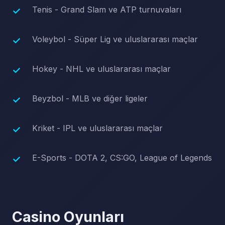
Tenis - Grand Slam ve ATP turnuvaları
Voleybol - Süper Lig ve uluslararası maçlar
Hokey - NHL ve uluslararası maçlar
Beyzbol - MLB ve diğer ligeler
Kriket - IPL ve uluslararası maçlar
E-Sports - DOTA 2, CS:GO, League of Legends
Casino Oyunları