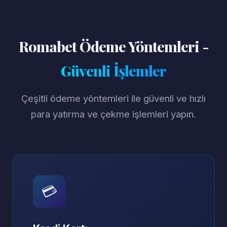
Romabet Ödeme Yöntemleri -
Güvenli İşlemler
Çeşitli ödeme yöntemleri ile güvenli ve hızlı
para yatırma ve çekme işlemleri yapın.
💳