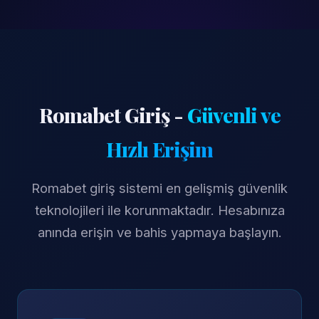
Romabet Giriş -
Güvenli ve
Hızlı Erişim
Romabet giriş sistemi en gelişmiş güvenlik
teknolojileri ile korunmaktadır. Hesabınıza
anında erişin ve bahis yapmaya başlayın.