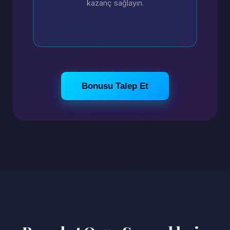
kazanç sağlayın.
Bonusu Talep Et