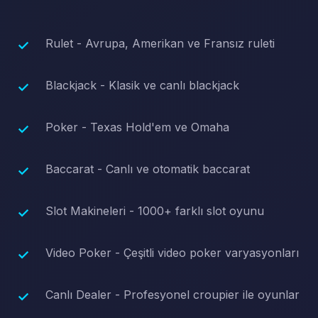
Rulet - Avrupa, Amerikan ve Fransız ruleti
Blackjack - Klasik ve canlı blackjack
Poker - Texas Hold'em ve Omaha
Baccarat - Canlı ve otomatik baccarat
Slot Makineleri - 1000+ farklı slot oyunu
Video Poker - Çeşitli video poker varyasyonları
Canlı Dealer - Profesyonel croupier ile oyunlar