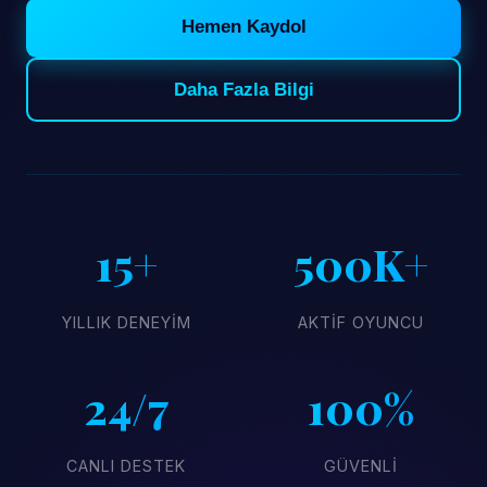
Hemen Kaydol
Daha Fazla Bilgi
15+
500K+
YILLIK DENEYIM
AKTIF OYUNCU
24/7
100%
CANLI DESTEK
GÜVENLI