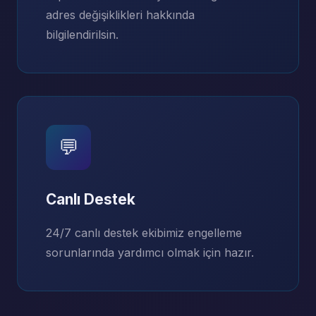
adres değişiklikleri hakkında
bilgilendirilsin.
💬
Canlı Destek
24/7 canlı destek ekibimiz engelleme
sorunlarında yardımcı olmak için hazır.