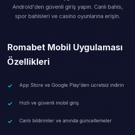
Android'den güvenli giriş yapın. Canlı bahis,
spor bahisleri ve casino oyunlarına erişin.
Romabet Mobil Uygulaması
Özellikleri
App Store ve Google Play'den ücretsiz indirin
Hızlı ve güvenli mobil giriş
Canlı bildirimler ve anında güncellemeler