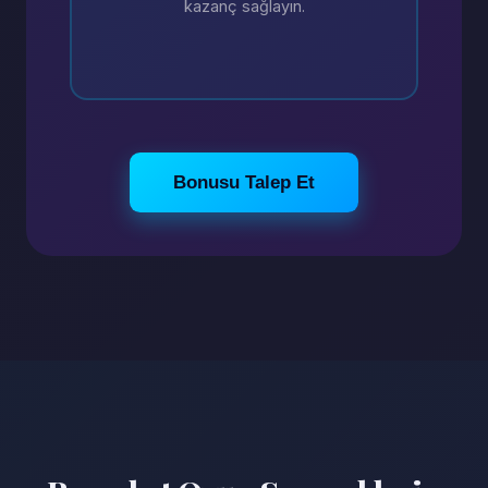
kazanç sağlayın.
Bonusu Talep Et