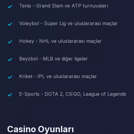
Tenis - Grand Slam ve ATP turnuvaları
Voleybol - Süper Lig ve uluslararası maçlar
Hokey - NHL ve uluslararası maçlar
Beyzbol - MLB ve diğer ligeler
Kriket - IPL ve uluslararası maçlar
E-Sports - DOTA 2, CS:GO, League of Legends
Casino Oyunları