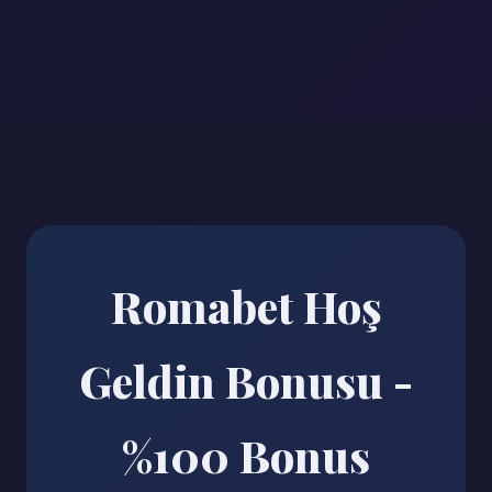
Romabet Hoş
Geldin Bonusu -
%100 Bonus