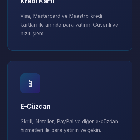
Kredi Kartı
Visa, Mastercard ve Maestro kredi
kartları ile anında para yatırın. Güvenli ve
hızlı işlem.
📱
E-Cüzdan
Skrill, Neteller, PayPal ve diğer e-cüzdan
hizmetleri ile para yatırın ve çekin.