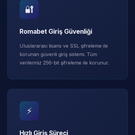
🔐
Romabet Giriş Güvenliği
Uluslararası lisans ve SSL şifreleme ile
korunan güvenli giriş sistemi. Tüm
verileriniz 256-bit şifreleme ile korunur.
⚡
Hızlı Giriş Süreci