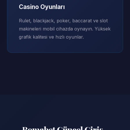
Casino Oyunları
Rulet, blackjack, poker, baccarat ve slot
makineleri mobil cihazda oynayın. Yüksek
grafik kalitesi ve hızlı oyunlar.
Romabet Güncel Giriş -