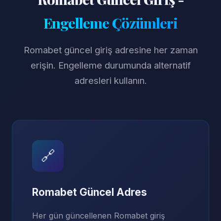
Engelleme Çözümleri
Romabet güncel giriş adresine her zaman
erişin. Engelleme durumunda alternatif
adresleri kullanın.
🔗
Romabet Güncel Adres
Her gün güncellenen Romabet giriş