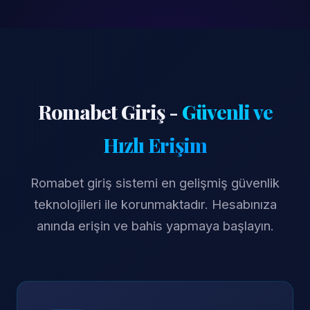
Romabet Giriş -
Güvenli ve
Hızlı Erişim
Romabet giriş sistemi en gelişmiş güvenlik
teknolojileri ile korunmaktadır. Hesabınıza
anında erişin ve bahis yapmaya başlayın.