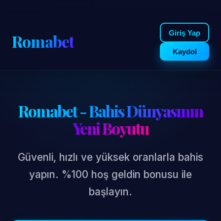
Giriş Yap
Romabet
Kaydol
Romabet - Bahis Dünyasının
Yeni Boyutu
Güvenli, hızlı ve yüksek oranlarla bahis
yapın. %100 hoş geldin bonusu ile
başlayın.