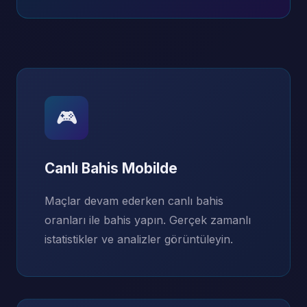
🎮
Canlı Bahis Mobilde
Maçlar devam ederken canlı bahis
oranları ile bahis yapın. Gerçek zamanlı
istatistikler ve analizler görüntüleyin.