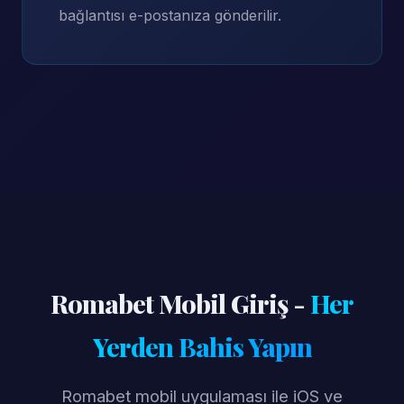
bağlantısı e-postanıza gönderilir.
Romabet Mobil Giriş -
Her
Yerden Bahis Yapın
Romabet mobil uygulaması ile iOS ve