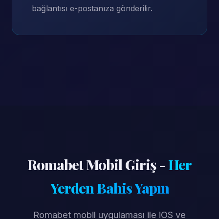
bağlantısı e-postanıza gönderilir.
Romabet Mobil Giriş -
Her
Yerden Bahis Yapın
Romabet mobil uygulaması ile iOS ve