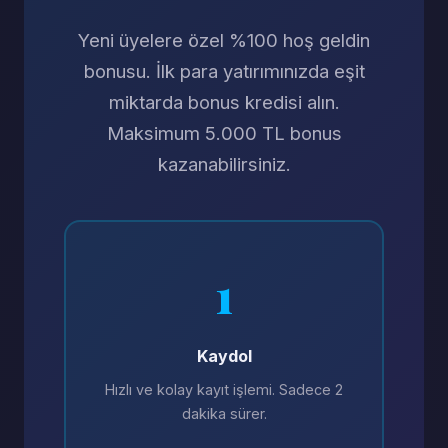
Yeni üyelere özel %100 hoş geldin
bonusu. İlk para yatırımınızda eşit
miktarda bonus kredisi alın.
Maksimum 5.000 TL bonus
kazanabilirsiniz.
1
Kaydol
Hızlı ve kolay kayıt işlemi. Sadece 2
dakika sürer.