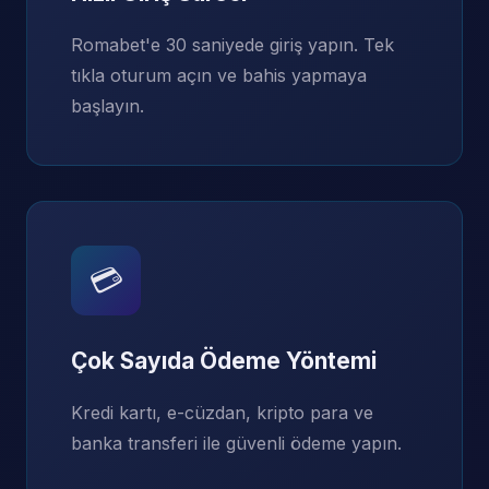
Romabet'e 30 saniyede giriş yapın. Tek
tıkla oturum açın ve bahis yapmaya
başlayın.
💳
Çok Sayıda Ödeme Yöntemi
Kredi kartı, e-cüzdan, kripto para ve
banka transferi ile güvenli ödeme yapın.