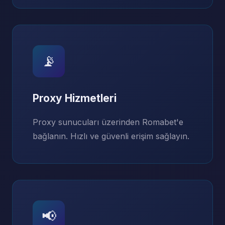
📡
Proxy Hizmetleri
Proxy sunucuları üzerinden Romabet'e
bağlanın. Hızlı ve güvenli erişim sağlayın.
📢