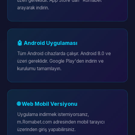
üzeri gereklidir. App Store'dan "Romabet"
arayarak indirin.
🤖 Android Uygulaması
Tüm Android cihazlarda çalışır. Android 8.0 ve
üzeri gereklidir. Google Play'den indirin ve
kurulumu tamamlayın.
🌐 Web Mobil Versiyonu
Uygulama indirmek istemiyorsanız,
m.Romabet.com adresinden mobil tarayıcı
üzerinden giriş yapabilirsiniz.