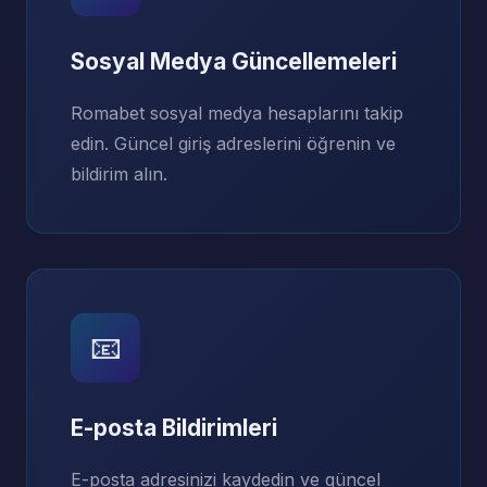
Sosyal Medya Güncellemeleri
Romabet sosyal medya hesaplarını takip
edin. Güncel giriş adreslerini öğrenin ve
bildirim alın.
📧
E-posta Bildirimleri
E-posta adresinizi kaydedin ve güncel