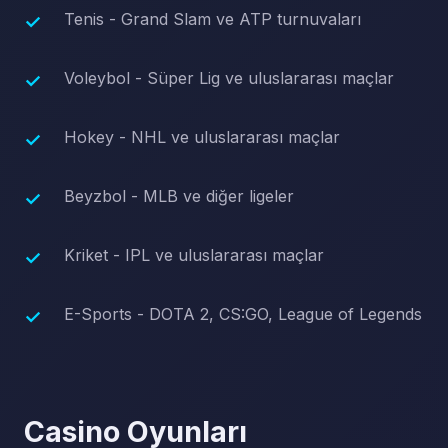
Tenis - Grand Slam ve ATP turnuvaları
Voleybol - Süper Lig ve uluslararası maçlar
Hokey - NHL ve uluslararası maçlar
Beyzbol - MLB ve diğer ligeler
Kriket - IPL ve uluslararası maçlar
E-Sports - DOTA 2, CS:GO, League of Legends
Casino Oyunları