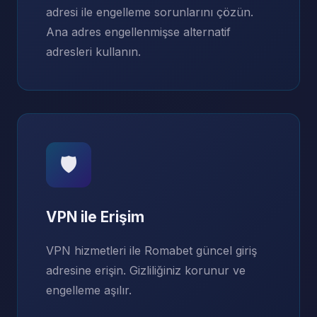
adresi ile engelleme sorunlarını çözün.
Ana adres engellenmişse alternatif
adresleri kullanın.
🛡️
VPN ile Erişim
VPN hizmetleri ile Romabet güncel giriş
adresine erişin. Gizliliğiniz korunur ve
engelleme aşılır.