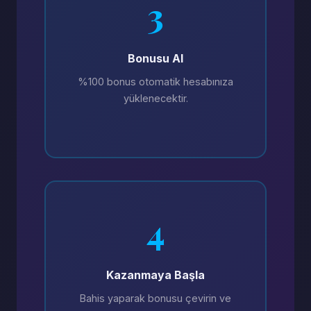
3
Bonusu Al
%100 bonus otomatik hesabınıza
yüklenecektir.
4
Kazanmaya Başla
Bahis yaparak bonusu çevirin ve