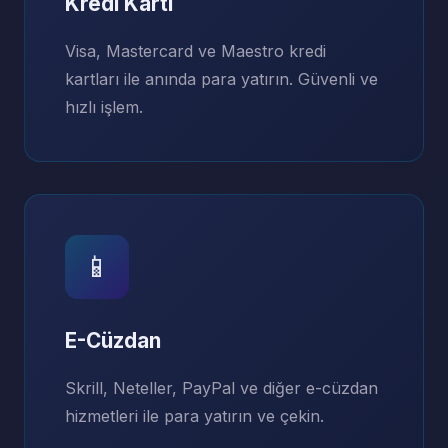
Kredi Kartı
Visa, Mastercard ve Maestro kredi
kartları ile anında para yatırın. Güvenli ve
hızlı işlem.
📱
E-Cüzdan
Skrill, Neteller, PayPal ve diğer e-cüzdan
hizmetleri ile para yatırın ve çekin.