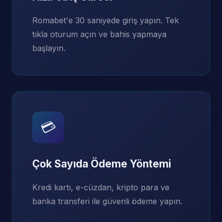
Romabet'e 30 saniyede giriş yapın. Tek
tıkla oturum açın ve bahis yapmaya
başlayın.
💳
Çok Sayıda Ödeme Yöntemi
Kredi kartı, e-cüzdan, kripto para ve
banka transferi ile güvenli ödeme yapın.