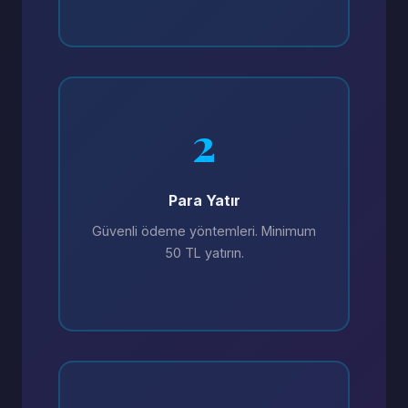
2
Para Yatır
Güvenli ödeme yöntemleri. Minimum
50 TL yatırın.