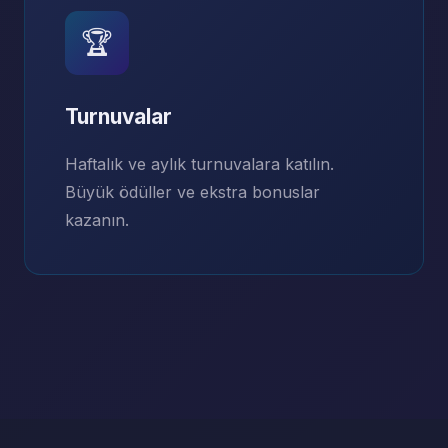
🏆
Turnuvalar
Haftalık ve aylık turnuvalara katılın.
Büyük ödüller ve ekstra bonuslar
kazanın.