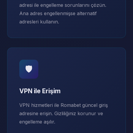
adresi ile engelleme sorunlarını çözün.
Ana adres engellenmişse alternatif
adresleri kullanın.
🛡️
VPN ile Erişim
VPN hizmetleri ile Romabet güncel giriş
adresine erişin. Gizliliğiniz korunur ve
engelleme aşılır.