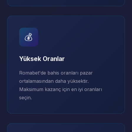
💰
Yüksek Oranlar
Romabet'de bahis oranları pazar
ortalamasından daha yüksektir.
Maksimum kazanç için en iyi oranları
seçin.