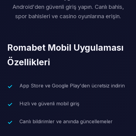
Android'den güvenli giriş yapın. Canlı bahis,
spor bahisleri ve casino oyunlarına erişin.
Romabet Mobil Uygulaması
Özellikleri
App Store ve Google Play'den ücretsiz indirin
Hızlı ve güvenli mobil giriş
Canlı bildirimler ve anında güncellemeler