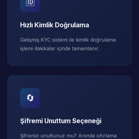
🆔
Hızlı Kimlik Doğrulama
Gelişmiş KYC sistemi ile kimlik doğrulama
işlemi dakikalar içinde tamamlanır.
🔄
Şifremi Unuttum Seçeneği
Şifrenizi unuttunuz mu? Anında sıfırlama