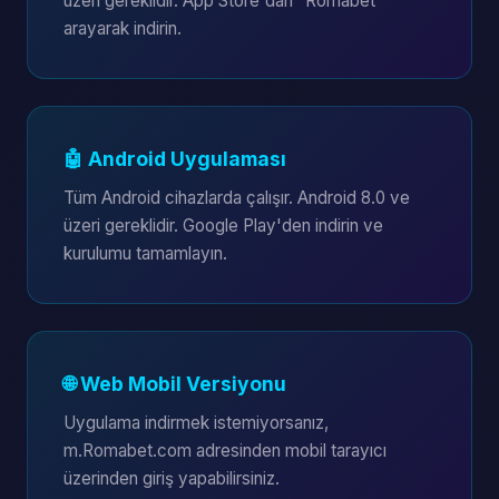
üzeri gereklidir. App Store'dan "Romabet"
arayarak indirin.
🤖 Android Uygulaması
Tüm Android cihazlarda çalışır. Android 8.0 ve
üzeri gereklidir. Google Play'den indirin ve
kurulumu tamamlayın.
🌐 Web Mobil Versiyonu
Uygulama indirmek istemiyorsanız,
m.Romabet.com adresinden mobil tarayıcı
üzerinden giriş yapabilirsiniz.