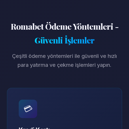
Romabet Ödeme Yöntemleri -
Güvenli İşlemler
Çeşitli ödeme yöntemleri ile güvenli ve hızlı
para yatırma ve çekme işlemleri yapın.
💳