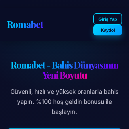
Giriş Yap
Romabet
Kaydol
Romabet - Bahis Dünyasının
Yeni Boyutu
Güvenli, hızlı ve yüksek oranlarla bahis
yapın. %100 hoş geldin bonusu ile
başlayın.