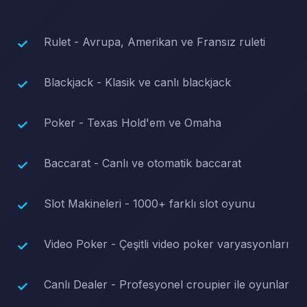
Rulet - Avrupa, Amerikan ve Fransız ruleti
Blackjack - Klasik ve canlı blackjack
Poker - Texas Hold'em ve Omaha
Baccarat - Canlı ve otomatik baccarat
Slot Makineleri - 1000+ farklı slot oyunu
Video Poker - Çeşitli video poker varyasyonları
Canlı Dealer - Profesyonel croupier ile oyunlar