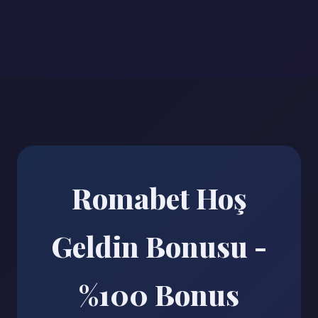
Romabet Hoş
Geldin Bonusu -
%100 Bonus