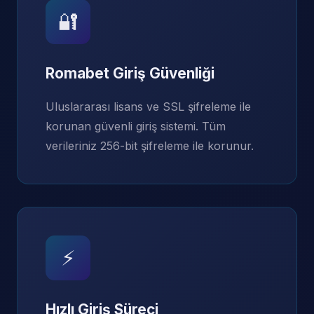
🔐
Romabet Giriş Güvenliği
Uluslararası lisans ve SSL şifreleme ile
korunan güvenli giriş sistemi. Tüm
verileriniz 256-bit şifreleme ile korunur.
⚡
Hızlı Giriş Süreci