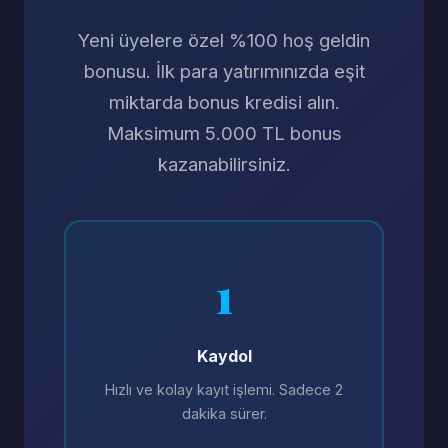
Yeni üyelere özel %100 hoş geldin
bonusu. İlk para yatırımınızda eşit
miktarda bonus kredisi alın.
Maksimum 5.000 TL bonus
kazanabilirsiniz.
1
Kaydol
Hızlı ve kolay kayıt işlemi. Sadece 2
dakika sürer.