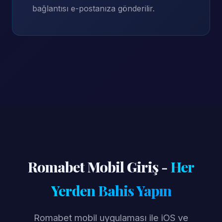
bağlantısı e-postanıza gönderilir.
Romabet Mobil Giriş -
Her
Yerden Bahis Yapın
Romabet mobil uygulaması ile iOS ve