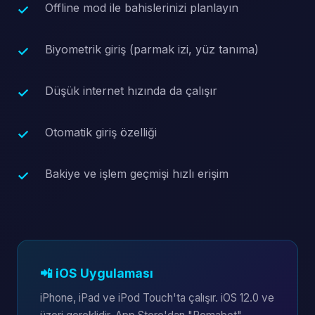
Offline mod ile bahislerinizi planlayın
Biyometrik giriş (parmak izi, yüz tanıma)
Düşük internet hızında da çalışır
Otomatik giriş özelliği
Bakiye ve işlem geçmişi hızlı erişim
📲 iOS Uygulaması
iPhone, iPad ve iPod Touch'ta çalışır. iOS 12.0 ve