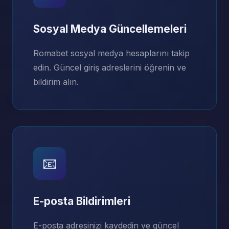
Sosyal Medya Güncellemeleri
Romabet sosyal medya hesaplarını takip
edin. Güncel giriş adreslerini öğrenin ve
bildirim alın.
📧
E-posta Bildirimleri
E-posta adresinizi kaydedin ve güncel