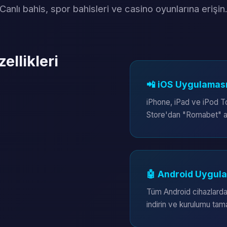
Canlı bahis, spor bahisleri ve casino oyunlarına erişin
llikleri
📲 iOS Uygulamas
iPhone, iPad ve iPod Tou
Store'dan "Romabet" ar
🤖 Android Uygul
Tüm Android cihazlarda 
indirin ve kurulumu tam