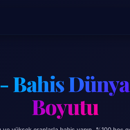
- Bahis Dünyas
Boyutu
lı ve yüksek oranlarla bahis yapın. %100 hoş 