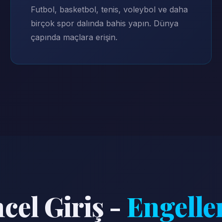
Futbol, basketbol, tenis, voleybol ve daha
birçok spor dalında bahis yapın. Dünya
çapında maçlara erişin.
el Giriş -
Engelle