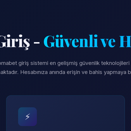
iriş -
Güvenli ve H
mabet giriş sistemi en gelişmiş güvenlik teknolojileri 
ktadır. Hesabınıza anında erişin ve bahis yapmaya b
⚡