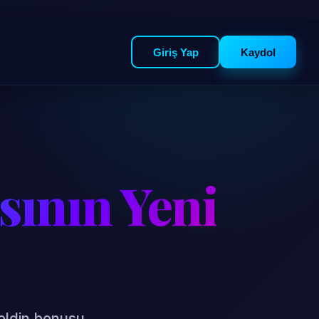
Giriş Yap
Kaydol
ının Yeni
geldin bonusu