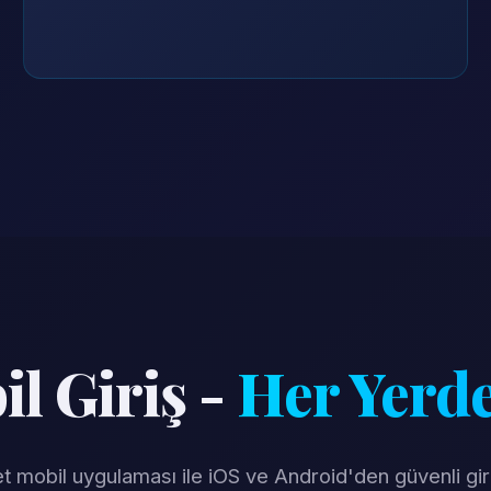
l Giriş -
Her Yerde
 mobil uygulaması ile iOS ve Android'den güvenli giri