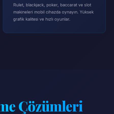
Rulet, blackjack, poker, baccarat ve slot
makineleri mobil cihazda oynayın. Yüksek
grafik kalitesi ve hızlı oyunlar.
me Çözümleri