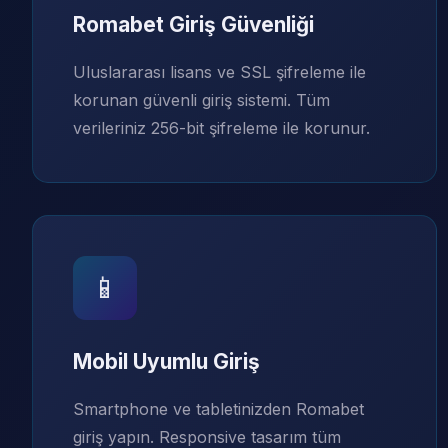
Romabet Giriş Güvenliği
Uluslararası lisans ve SSL şifreleme ile
korunan güvenli giriş sistemi. Tüm
verileriniz 256-bit şifreleme ile korunur.
📱
Mobil Uyumlu Giriş
Smartphone ve tabletinizden Romabet
giriş yapın. Responsive tasarım tüm