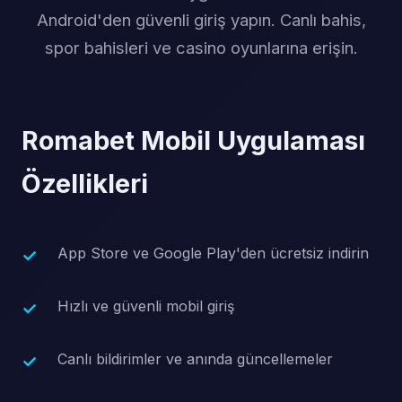
Android'den güvenli giriş yapın. Canlı bahis,
spor bahisleri ve casino oyunlarına erişin.
Romabet Mobil Uygulaması
Özellikleri
App Store ve Google Play'den ücretsiz indirin
Hızlı ve güvenli mobil giriş
Canlı bildirimler ve anında güncellemeler