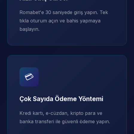
Romabet'e 30 saniyede giriş yapın. Tek
tıkla oturum açın ve bahis yapmaya
başlayın.
💳
Çok Sayıda Ödeme Yöntemi
Kredi kartı, e-cüzdan, kripto para ve
banka transferi ile güvenli ödeme yapın.