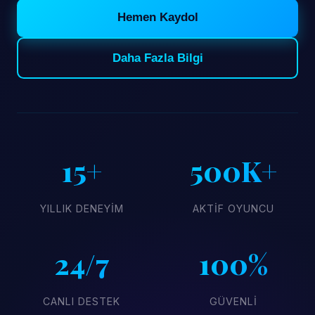
Hemen Kaydol
Daha Fazla Bilgi
15+
500K+
YILLIK DENEYIM
AKTIF OYUNCU
24/7
100%
CANLI DESTEK
GÜVENLI