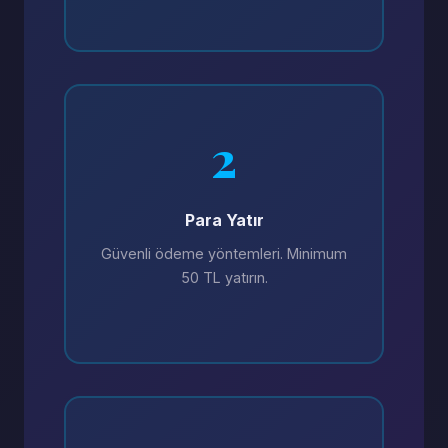
2
Para Yatır
Güvenli ödeme yöntemleri. Minimum
50 TL yatırın.