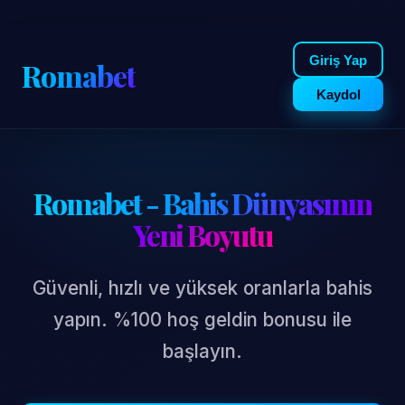
Giriş Yap
Romabet
Kaydol
Romabet - Bahis Dünyasının
Yeni Boyutu
Güvenli, hızlı ve yüksek oranlarla bahis
yapın. %100 hoş geldin bonusu ile
başlayın.