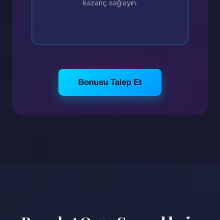
kazanç sağlayın.
Bonusu Talep Et