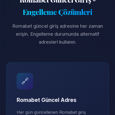
Engelleme Çözümleri
Romabet güncel giriş adresine her zaman
erişin. Engelleme durumunda alternatif
adresleri kullanın.
🔗
Romabet Güncel Adres
Her gün güncellenen Romabet giriş