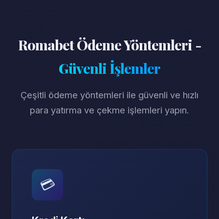
Romabet Ödeme Yöntemleri -
Güvenli İşlemler
Çeşitli ödeme yöntemleri ile güvenli ve hızlı
para yatırma ve çekme işlemleri yapın.
💳