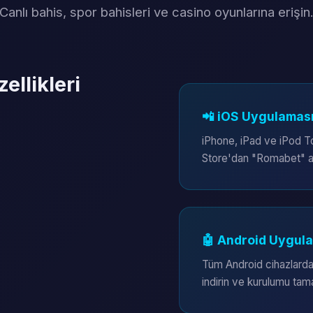
Canlı bahis, spor bahisleri ve casino oyunlarına erişin
llikleri
📲 iOS Uygulamas
iPhone, iPad ve iPod Tou
Store'dan "Romabet" ar
🤖 Android Uygul
Tüm Android cihazlarda 
indirin ve kurulumu tam