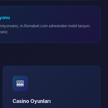
iyonu
emiyorsanız, m.Romabet.com adresinden mobil tarayıcı
siniz.
🎰
Casino Oyunları