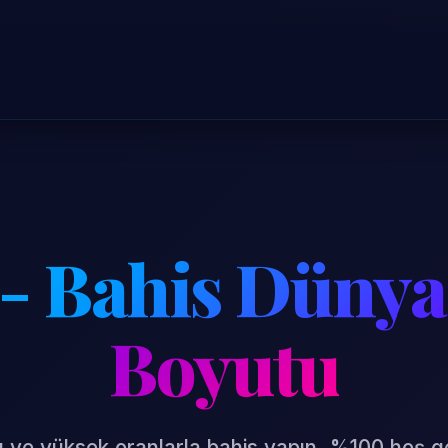
- Bahis Dünyas
Boyutu
lı ve yüksek oranlarla bahis yapın. %100 hoş 