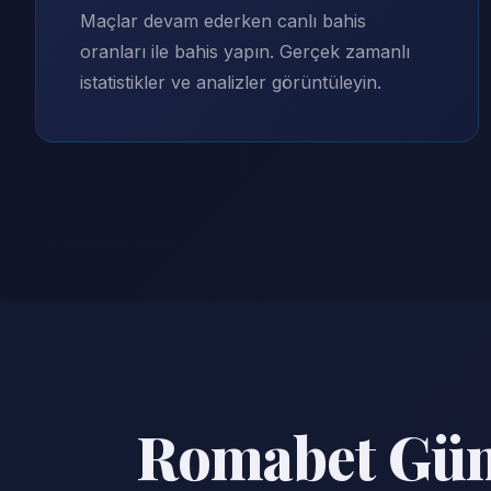
Maçlar devam ederken canlı bahis
oranları ile bahis yapın. Gerçek zamanlı
istatistikler ve analizler görüntüleyin.
Romabet Günc