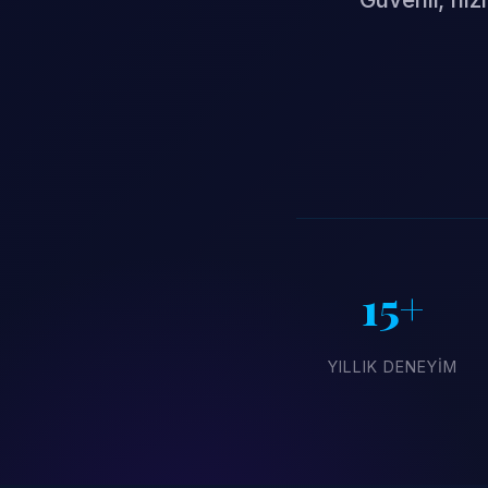
15+
YILLIK DENEYIM