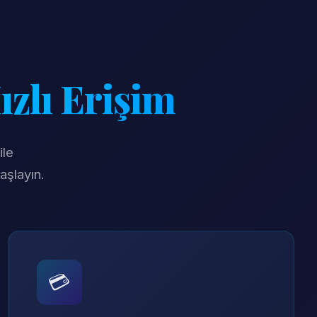
ızlı Erişim
ile
aşlayın.
💳