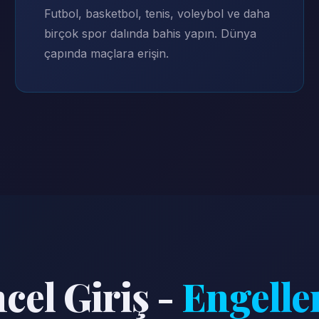
Futbol, basketbol, tenis, voleybol ve daha
birçok spor dalında bahis yapın. Dünya
çapında maçlara erişin.
el Giriş -
Engelle