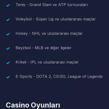
Tenis - Grand Slam ve ATP turnuvaları
Voleybol - Süper Lig ve uluslararası maçlar
Hokey - NHL ve uluslararası maçlar
Beyzbol - MLB ve diğer ligeler
Kriket - IPL ve uluslararası maçlar
E-Sports - DOTA 2, CS:GO, League of Legends
Casino Oyunları