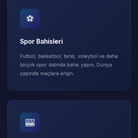
⚽
Spor Bahisleri
Futbol, basketbol, tenis, voleybol ve daha
birçok spor dalında bahis yapın. Dünya
çapında maçlara erişin.
🎰