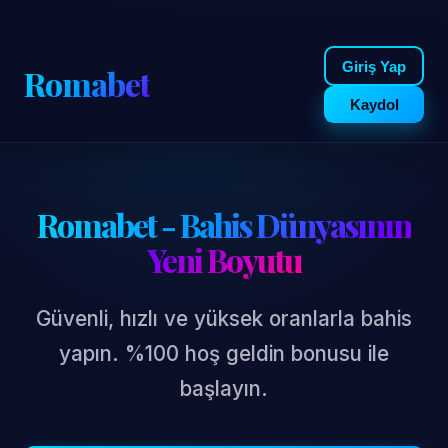
Giriş Yap
Romabet
Kaydol
Romabet - Bahis Dünyasının
Yeni Boyutu
Güvenli, hızlı ve yüksek oranlarla bahis
yapın. %100 hoş geldin bonusu ile
başlayın.