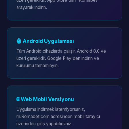
üzeri gereklidir. App Store'dan "Romabet"
arayarak indirin.
🤖 Android Uygulaması
Tüm Android cihazlarda çalışır. Android 8.0 ve
üzeri gereklidir. Google Play'den indirin ve
kurulumu tamamlayın.
🌐 Web Mobil Versiyonu
Uygulama indirmek istemiyorsanız,
m.Romabet.com adresinden mobil tarayıcı
üzerinden giriş yapabilirsiniz.