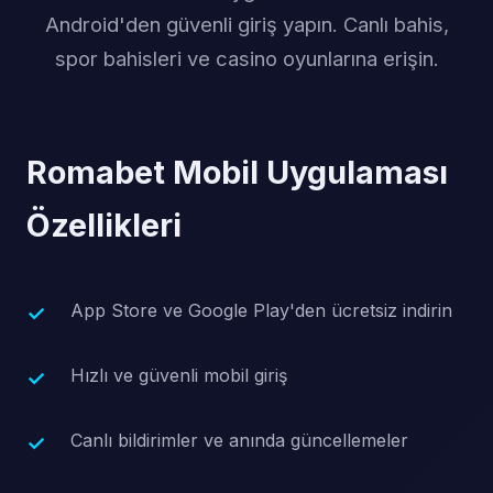
Android'den güvenli giriş yapın. Canlı bahis,
spor bahisleri ve casino oyunlarına erişin.
Romabet Mobil Uygulaması
Özellikleri
App Store ve Google Play'den ücretsiz indirin
Hızlı ve güvenli mobil giriş
Canlı bildirimler ve anında güncellemeler