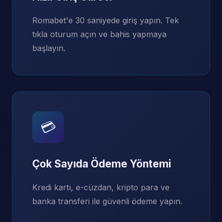
Romabet'e 30 saniyede giriş yapın. Tek
tıkla oturum açın ve bahis yapmaya
başlayın.
💳
Çok Sayıda Ödeme Yöntemi
Kredi kartı, e-cüzdan, kripto para ve
banka transferi ile güvenli ödeme yapın.