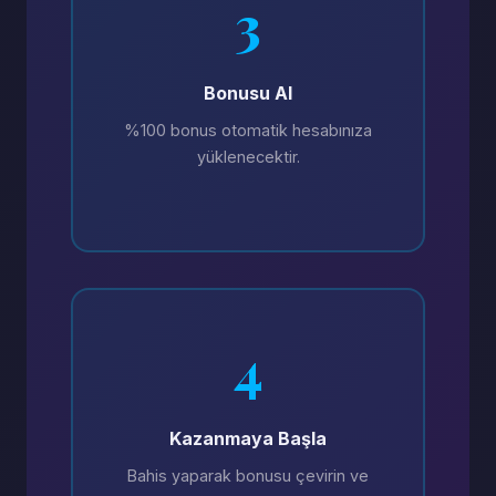
3
Bonusu Al
%100 bonus otomatik hesabınıza
yüklenecektir.
4
Kazanmaya Başla
Bahis yaparak bonusu çevirin ve