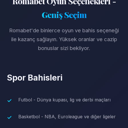
Romabet Oyun Seçenekleri -
Geniş Seçim
Romabet'de binlerce oyun ve bahis seçeneği
ile kazanç sağlayın. Yüksek oranlar ve cazip
bonuslar sizi bekliyor.
Spor Bahisleri
Futbol - Dünya kupası, lig ve derbi maçları
Basketbol - NBA, Euroleague ve diğer ligeler