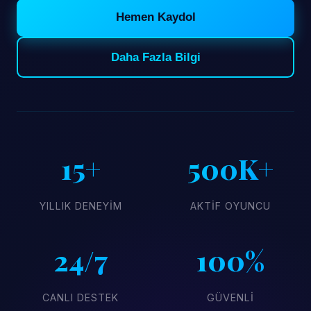
Hemen Kaydol
Daha Fazla Bilgi
15+
500K+
YILLIK DENEYIM
AKTIF OYUNCU
24/7
100%
CANLI DESTEK
GÜVENLI