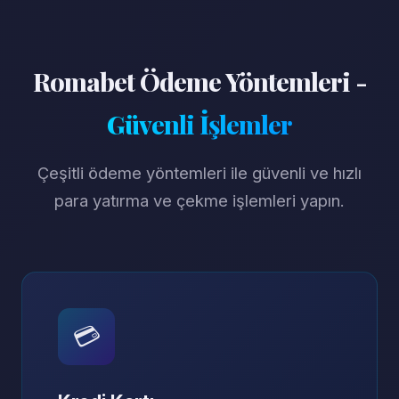
Romabet Ödeme Yöntemleri -
Güvenli İşlemler
Çeşitli ödeme yöntemleri ile güvenli ve hızlı
para yatırma ve çekme işlemleri yapın.
💳