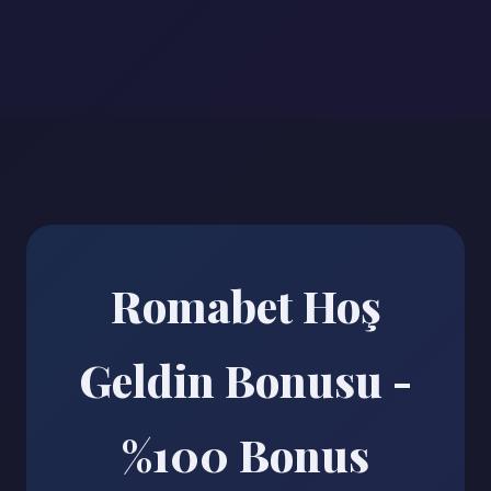
Romabet Hoş
Geldin Bonusu -
%100 Bonus