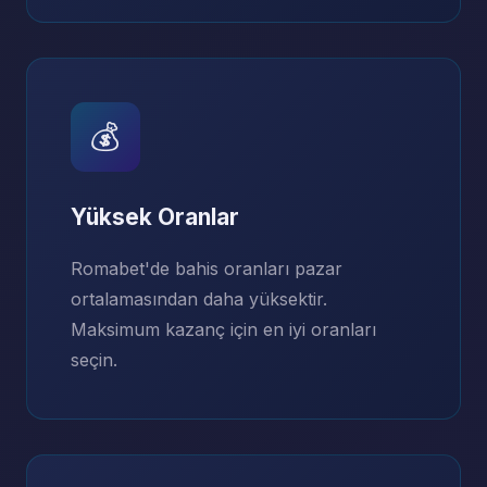
💰
Yüksek Oranlar
Romabet'de bahis oranları pazar
ortalamasından daha yüksektir.
Maksimum kazanç için en iyi oranları
seçin.