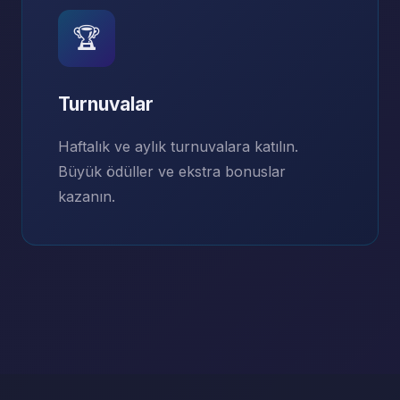
🏆
Turnuvalar
Haftalık ve aylık turnuvalara katılın.
Büyük ödüller ve ekstra bonuslar
kazanın.