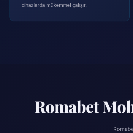
cihazlarda mükemmel çalışır.
Romabet Mobi
Romabet