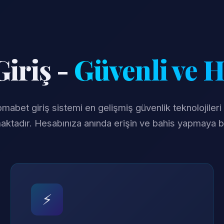
iriş -
Güvenli ve H
mabet giriş sistemi en gelişmiş güvenlik teknolojileri 
ktadır. Hesabınıza anında erişin ve bahis yapmaya b
⚡