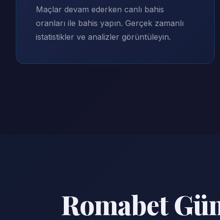
Maçlar devam ederken canlı bahis
oranları ile bahis yapın. Gerçek zamanlı
istatistikler ve analizler görüntüleyin.
Romabet Günc