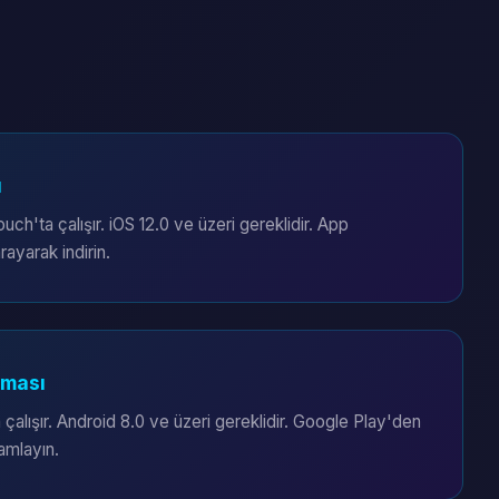
.
ı
ch'ta çalışır. iOS 12.0 ve üzeri gereklidir. App
ayarak indirin.
aması
çalışır. Android 8.0 ve üzeri gereklidir. Google Play'den
amlayın.