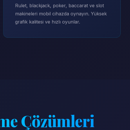
Rulet, blackjack, poker, baccarat ve slot
makineleri mobil cihazda oynayın. Yüksek
grafik kalitesi ve hızlı oyunlar.
me Çözümleri