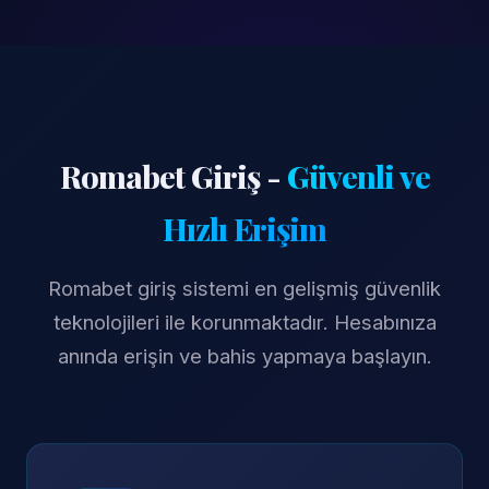
Romabet Giriş -
Güvenli ve
Hızlı Erişim
Romabet giriş sistemi en gelişmiş güvenlik
teknolojileri ile korunmaktadır. Hesabınıza
anında erişin ve bahis yapmaya başlayın.