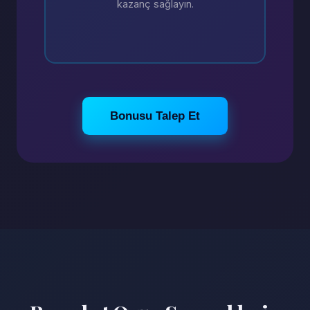
kazanç sağlayın.
Bonusu Talep Et