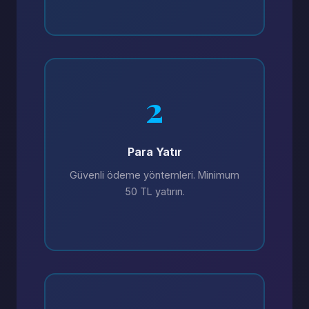
2
Para Yatır
Güvenli ödeme yöntemleri. Minimum
50 TL yatırın.