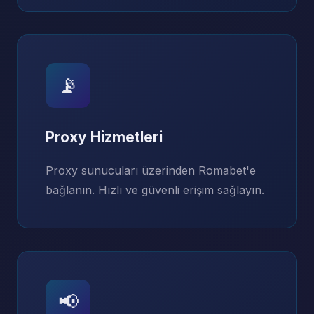
📡
Proxy Hizmetleri
Proxy sunucuları üzerinden Romabet'e
bağlanın. Hızlı ve güvenli erişim sağlayın.
📢