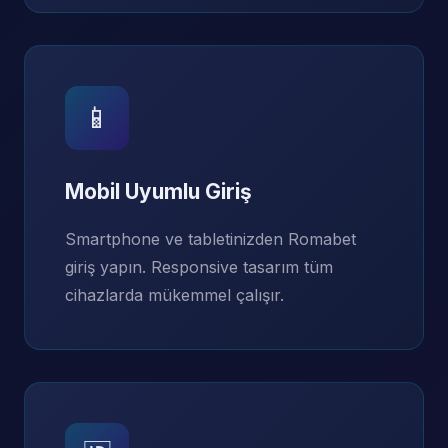
📱
Mobil Uyumlu Giriş
Smartphone ve tabletinizden Romabet
giriş yapın. Responsive tasarım tüm
cihazlarda mükemmel çalışır.