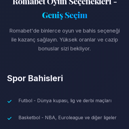
Romabet Oyun Seçenekleri -
Geniş Seçim
Romabet'de binlerce oyun ve bahis seçeneği
ile kazanç sağlayın. Yüksek oranlar ve cazip
bonuslar sizi bekliyor.
Spor Bahisleri
Futbol - Dünya kupası, lig ve derbi maçları
Basketbol - NBA, Euroleague ve diğer ligeler