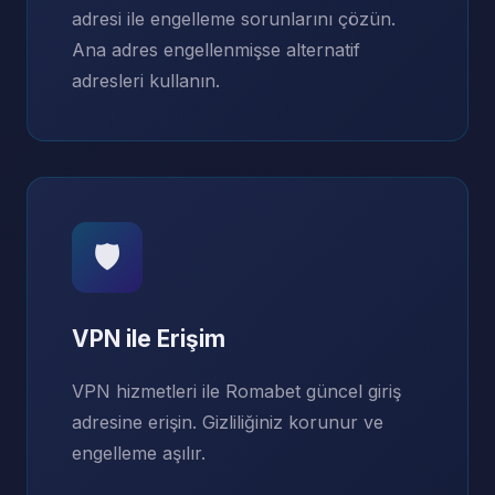
adresi ile engelleme sorunlarını çözün.
Ana adres engellenmişse alternatif
adresleri kullanın.
🛡️
VPN ile Erişim
VPN hizmetleri ile Romabet güncel giriş
adresine erişin. Gizliliğiniz korunur ve
engelleme aşılır.