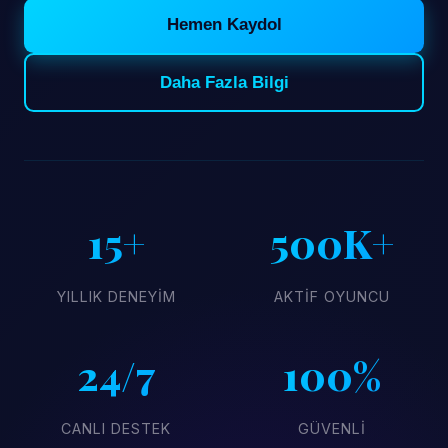
Hemen Kaydol
Daha Fazla Bilgi
15+
500K+
YILLIK DENEYIM
AKTIF OYUNCU
24/7
100%
CANLI DESTEK
GÜVENLI