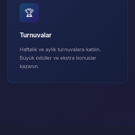
🏆
Turnuvalar
Haftalık ve aylık turnuvalara katılın.
Büyük ödüller ve ekstra bonuslar
kazanın.