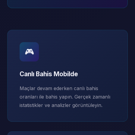
🎮
Canlı Bahis Mobilde
Maçlar devam ederken canlı bahis
oranları ile bahis yapın. Gerçek zamanlı
istatistikler ve analizler görüntüleyin.