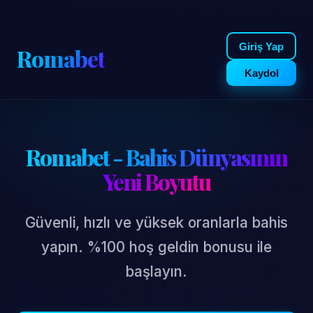
Giriş Yap
Romabet
Kaydol
Romabet - Bahis Dünyasının
Yeni Boyutu
Güvenli, hızlı ve yüksek oranlarla bahis
yapın. %100 hoş geldin bonusu ile
başlayın.