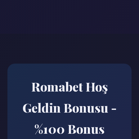
Romabet Hoş
Geldin Bonusu -
%100 Bonus