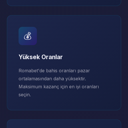
💰
Yüksek Oranlar
Romabet'de bahis oranları pazar
ortalamasından daha yüksektir.
Maksimum kazanç için en iyi oranları
seçin.