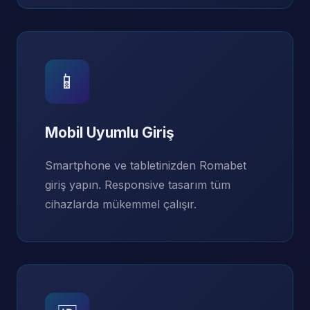
📱
Mobil Uyumlu Giriş
Smartphone ve tabletinizden Romabet
giriş yapın. Responsive tasarım tüm
cihazlarda mükemmel çalışır.