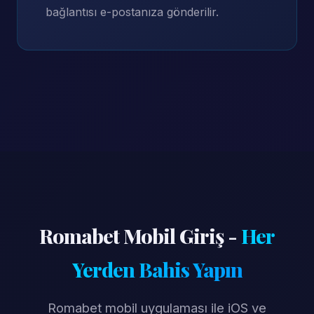
bağlantısı e-postanıza gönderilir.
Romabet Mobil Giriş -
Her
Yerden Bahis Yapın
Romabet mobil uygulaması ile iOS ve