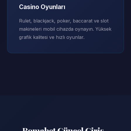
Casino Oyunları
Rulet, blackjack, poker, baccarat ve slot
makineleri mobil cihazda oynayın. Yüksek
grafik kalitesi ve hızlı oyunlar.
Romabet Güncel Giriş -