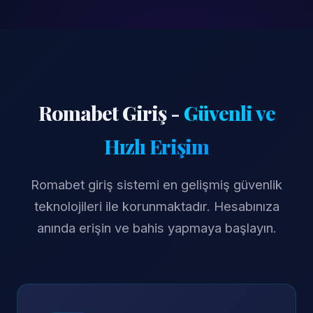
Romabet Giriş -
Güvenli ve
Hızlı Erişim
Romabet giriş sistemi en gelişmiş güvenlik
teknolojileri ile korunmaktadır. Hesabınıza
anında erişin ve bahis yapmaya başlayın.