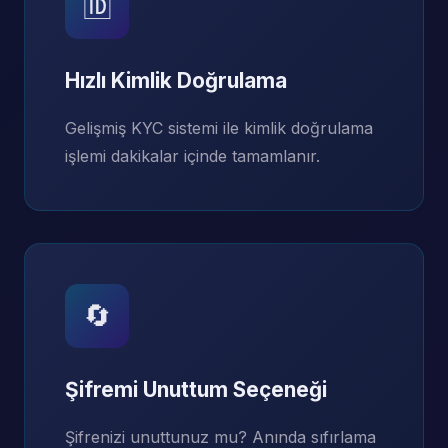
🆔
Hızlı Kimlik Doğrulama
Gelişmiş KYC sistemi ile kimlik doğrulama
işlemi dakikalar içinde tamamlanır.
🔄
Şifremi Unuttum Seçeneği
Şifrenizi unuttunuz mu? Anında sıfırlama