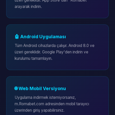
üzeri gereklidir. App Store'dan "Romabet"
arayarak indirin.
🤖 Android Uygulaması
Tüm Android cihazlarda çalışır. Android 8.0 ve
üzeri gereklidir. Google Play'den indirin ve
kurulumu tamamlayın.
🌐 Web Mobil Versiyonu
Uygulama indirmek istemiyorsanız,
m.Romabet.com adresinden mobil tarayıcı
üzerinden giriş yapabilirsiniz.