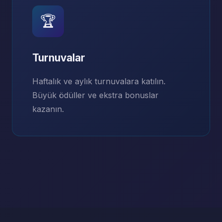
🏆
Turnuvalar
Haftalık ve aylık turnuvalara katılın.
Büyük ödüller ve ekstra bonuslar
kazanın.