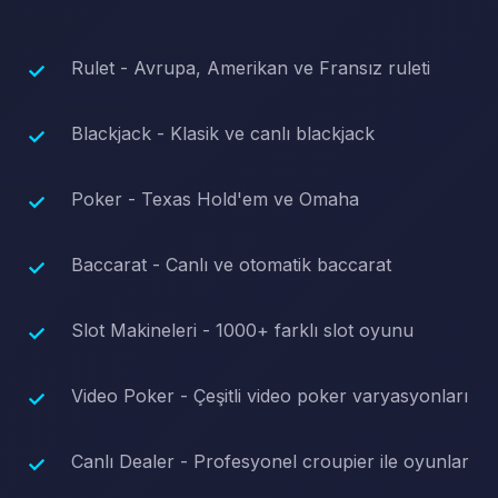
Rulet - Avrupa, Amerikan ve Fransız ruleti
Blackjack - Klasik ve canlı blackjack
Poker - Texas Hold'em ve Omaha
Baccarat - Canlı ve otomatik baccarat
Slot Makineleri - 1000+ farklı slot oyunu
Video Poker - Çeşitli video poker varyasyonları
Canlı Dealer - Profesyonel croupier ile oyunlar