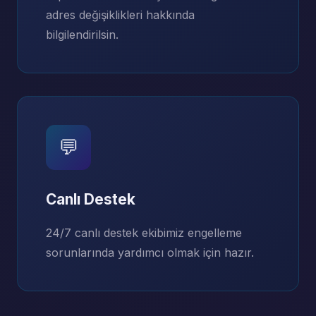
adres değişiklikleri hakkında
bilgilendirilsin.
💬
Canlı Destek
24/7 canlı destek ekibimiz engelleme
sorunlarında yardımcı olmak için hazır.