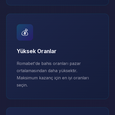
💰
Yüksek Oranlar
Romabet'de bahis oranları pazar
ortalamasından daha yüksektir.
Maksimum kazanç için en iyi oranları
seçin.