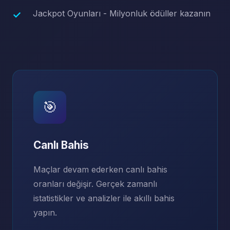
Jackpot Oyunları - Milyonluk ödüller kazanın
🎯
Canlı Bahis
Maçlar devam ederken canlı bahis
oranları değişir. Gerçek zamanlı
istatistikler ve analizler ile akıllı bahis
yapın.