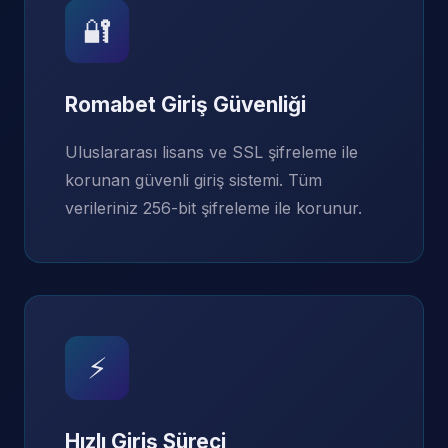
🔐
Romabet Giriş Güvenliği
Uluslararası lisans ve SSL şifreleme ile
korunan güvenli giriş sistemi. Tüm
verileriniz 256-bit şifreleme ile korunur.
⚡
Hızlı Giriş Süreci