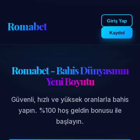
Giriş Yap
Romabet
Kaydol
Romabet - Bahis Dünyasının
Yeni Boyutu
Güvenli, hızlı ve yüksek oranlarla bahis
yapın. %100 hoş geldin bonusu ile
başlayın.