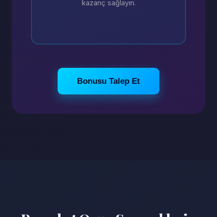
kazanç sağlayın.
Bonusu Talep Et