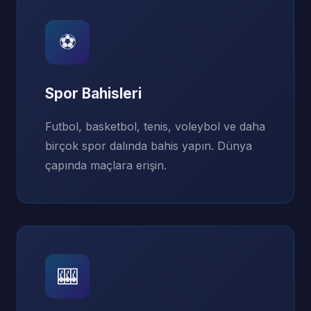
⚽
Spor Bahisleri
Futbol, basketbol, tenis, voleybol ve daha
birçok spor dalında bahis yapın. Dünya
çapında maçlara erişin.
🎰