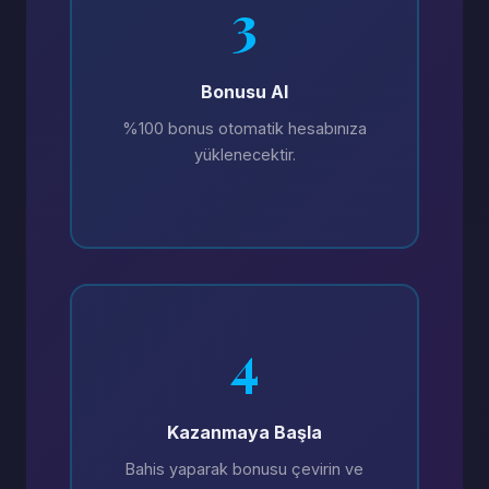
3
Bonusu Al
%100 bonus otomatik hesabınıza
yüklenecektir.
4
Kazanmaya Başla
Bahis yaparak bonusu çevirin ve