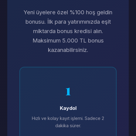
Yeni üyelere özel %100 hoş geldin
bonusu. İlk para yatırımınızda eşit
miktarda bonus kredisi alın.
Maksimum 5.000 TL bonus
kazanabilirsiniz.
1
Kaydol
Hızlı ve kolay kayıt işlemi. Sadece 2
dakika sürer.