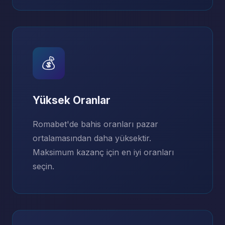
💰
Yüksek Oranlar
Romabet'de bahis oranları pazar
ortalamasından daha yüksektir.
Maksimum kazanç için en iyi oranları
seçin.