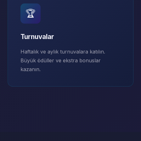
🏆
Turnuvalar
Haftalık ve aylık turnuvalara katılın.
Büyük ödüller ve ekstra bonuslar
kazanın.