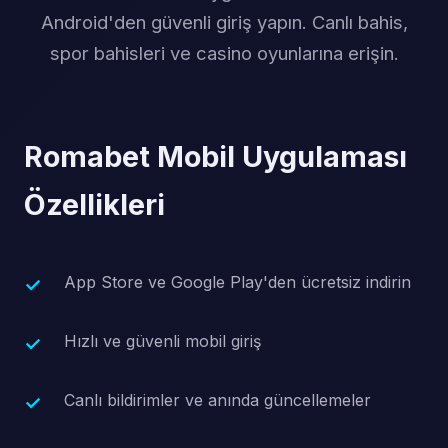
Android'den güvenli giriş yapın. Canlı bahis,
spor bahisleri ve casino oyunlarına erişin.
Romabet Mobil Uygulaması
Özellikleri
App Store ve Google Play'den ücretsiz indirin
Hızlı ve güvenli mobil giriş
Canlı bildirimler ve anında güncellemeler