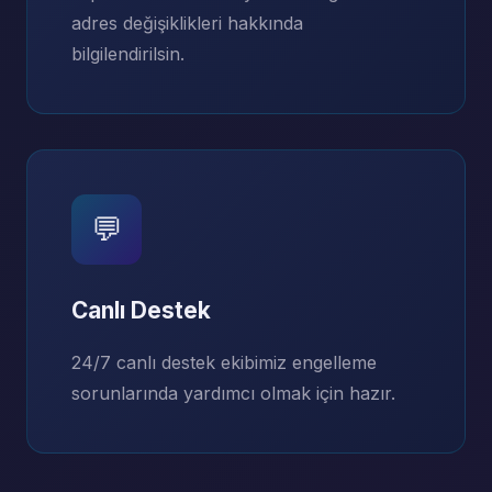
adres değişiklikleri hakkında
bilgilendirilsin.
💬
Canlı Destek
24/7 canlı destek ekibimiz engelleme
sorunlarında yardımcı olmak için hazır.