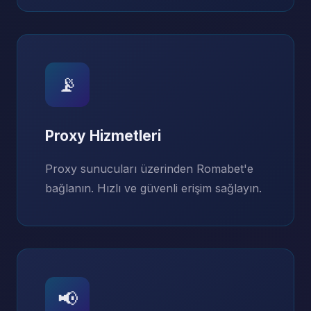
📡
Proxy Hizmetleri
Proxy sunucuları üzerinden Romabet'e
bağlanın. Hızlı ve güvenli erişim sağlayın.
📢