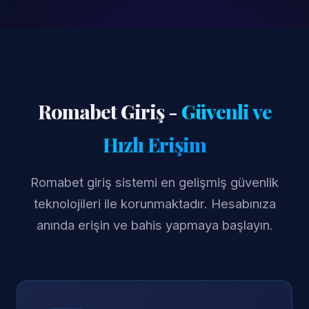
Romabet Giriş -
Güvenli ve
Hızlı Erişim
Romabet giriş sistemi en gelişmiş güvenlik
teknolojileri ile korunmaktadır. Hesabınıza
anında erişin ve bahis yapmaya başlayın.