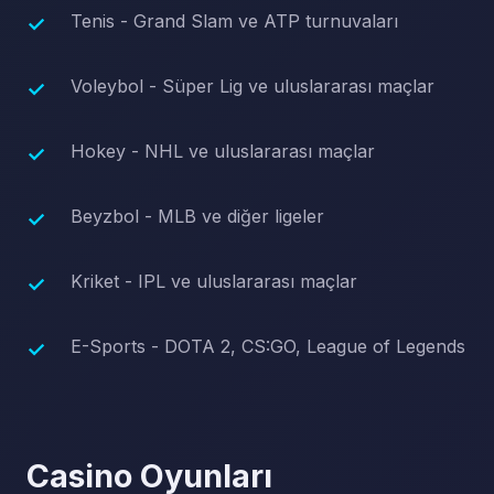
Tenis - Grand Slam ve ATP turnuvaları
Voleybol - Süper Lig ve uluslararası maçlar
Hokey - NHL ve uluslararası maçlar
Beyzbol - MLB ve diğer ligeler
Kriket - IPL ve uluslararası maçlar
E-Sports - DOTA 2, CS:GO, League of Legends
Casino Oyunları