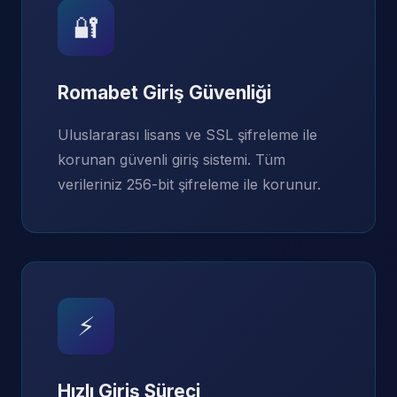
🔐
Romabet Giriş Güvenliği
Uluslararası lisans ve SSL şifreleme ile
korunan güvenli giriş sistemi. Tüm
verileriniz 256-bit şifreleme ile korunur.
⚡
Hızlı Giriş Süreci