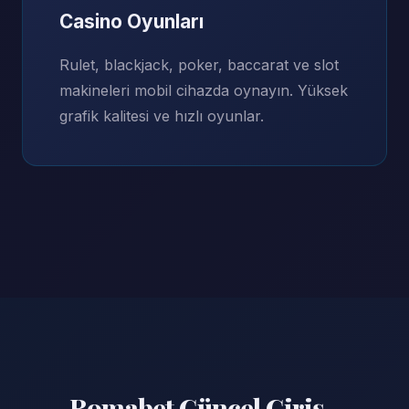
Casino Oyunları
Rulet, blackjack, poker, baccarat ve slot
makineleri mobil cihazda oynayın. Yüksek
grafik kalitesi ve hızlı oyunlar.
Romabet Güncel Giriş -