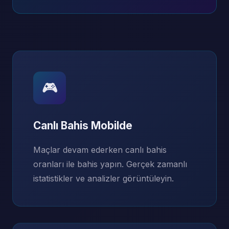
🎮
Canlı Bahis Mobilde
Maçlar devam ederken canlı bahis
oranları ile bahis yapın. Gerçek zamanlı
istatistikler ve analizler görüntüleyin.