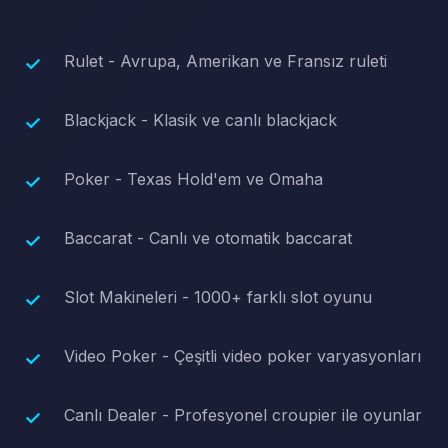
Rulet - Avrupa, Amerikan ve Fransız ruleti
Blackjack - Klasik ve canlı blackjack
Poker - Texas Hold'em ve Omaha
Baccarat - Canlı ve otomatik baccarat
Slot Makineleri - 1000+ farklı slot oyunu
Video Poker - Çeşitli video poker varyasyonları
Canlı Dealer - Profesyonel croupier ile oyunlar