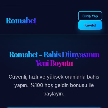
Giriş Yap
Romabet
Kaydol
Romabet - Bahis Dünyasının
Yeni Boyutu
Güvenli, hızlı ve yüksek oranlarla bahis
yapın. %100 hoş geldin bonusu ile
başlayın.