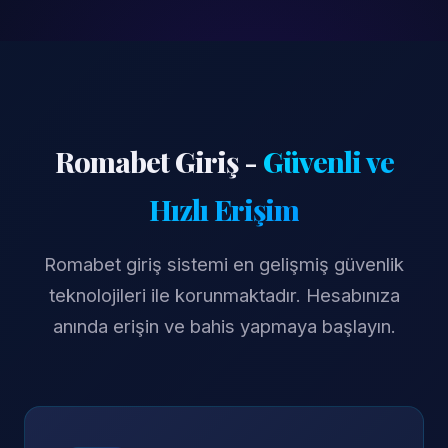
Romabet Giriş -
Güvenli ve
Hızlı Erişim
Romabet giriş sistemi en gelişmiş güvenlik
teknolojileri ile korunmaktadır. Hesabınıza
anında erişin ve bahis yapmaya başlayın.