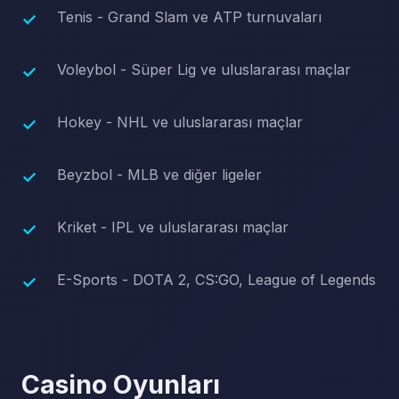
Tenis - Grand Slam ve ATP turnuvaları
Voleybol - Süper Lig ve uluslararası maçlar
Hokey - NHL ve uluslararası maçlar
Beyzbol - MLB ve diğer ligeler
Kriket - IPL ve uluslararası maçlar
E-Sports - DOTA 2, CS:GO, League of Legends
Casino Oyunları