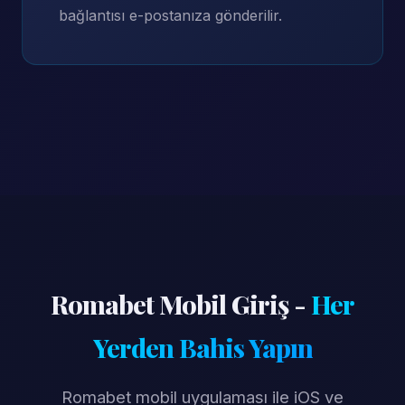
bağlantısı e-postanıza gönderilir.
Romabet Mobil Giriş -
Her
Yerden Bahis Yapın
Romabet mobil uygulaması ile iOS ve