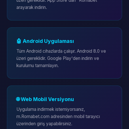
üzeri gereklidir. App Store'dan "Romabet"
arayarak indirin.
🤖 Android Uygulaması
Tüm Android cihazlarda çalışır. Android 8.0 ve
üzeri gereklidir. Google Play'den indirin ve
kurulumu tamamlayın.
🌐 Web Mobil Versiyonu
Uygulama indirmek istemiyorsanız,
m.Romabet.com adresinden mobil tarayıcı
üzerinden giriş yapabilirsiniz.