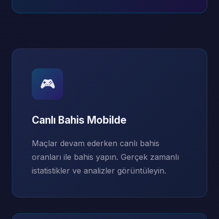
🎮
Canlı Bahis Mobilde
Maçlar devam ederken canlı bahis
oranları ile bahis yapın. Gerçek zamanlı
istatistikler ve analizler görüntüleyin.