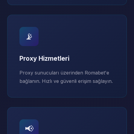
📡
Proxy Hizmetleri
Proxy sunucuları üzerinden Romabet'e
bağlanın. Hızlı ve güvenli erişim sağlayın.
📢