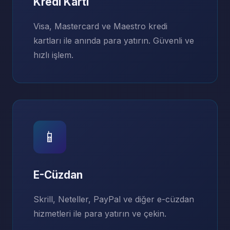
Kredi Kartı
Visa, Mastercard ve Maestro kredi
kartları ile anında para yatırın. Güvenli ve
hızlı işlem.
📱
E-Cüzdan
Skrill, Neteller, PayPal ve diğer e-cüzdan
hizmetleri ile para yatırın ve çekin.