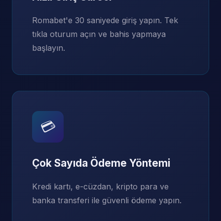
Romabet'e 30 saniyede giriş yapın. Tek
tıkla oturum açın ve bahis yapmaya
başlayın.
💳
Çok Sayıda Ödeme Yöntemi
Kredi kartı, e-cüzdan, kripto para ve
banka transferi ile güvenli ödeme yapın.