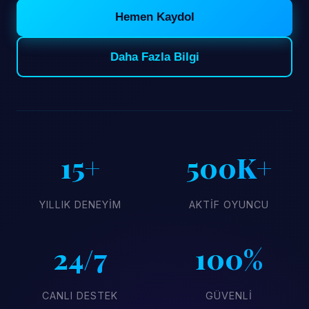
Hemen Kaydol
Daha Fazla Bilgi
15+
500K+
YILLIK DENEYIM
AKTIF OYUNCU
24/7
100%
CANLI DESTEK
GÜVENLI