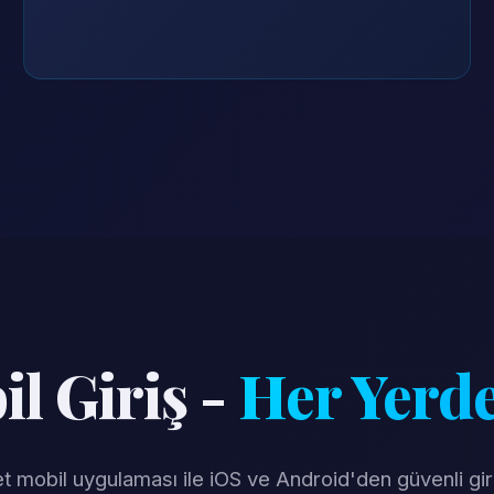
l Giriş -
Her Yerde
 mobil uygulaması ile iOS ve Android'den güvenli giri