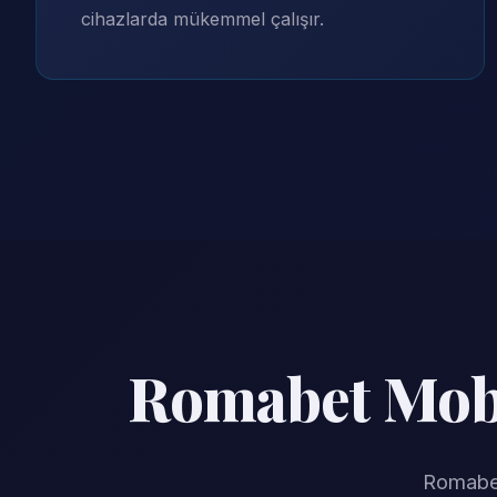
cihazlarda mükemmel çalışır.
Romabet Mobi
Romabet