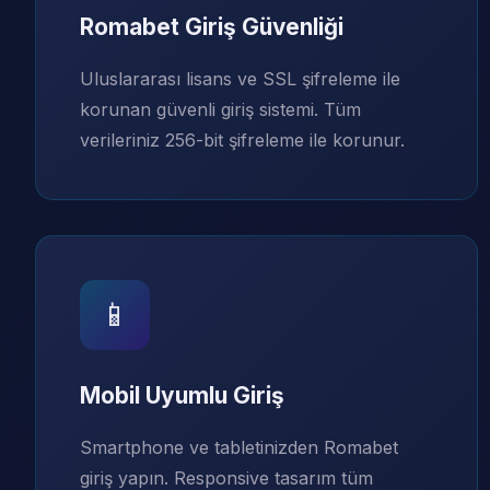
Romabet Giriş Güvenliği
Uluslararası lisans ve SSL şifreleme ile
korunan güvenli giriş sistemi. Tüm
verileriniz 256-bit şifreleme ile korunur.
📱
Mobil Uyumlu Giriş
Smartphone ve tabletinizden Romabet
giriş yapın. Responsive tasarım tüm