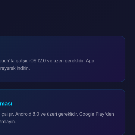
.
ı
ch'ta çalışır. iOS 12.0 ve üzeri gereklidir. App
ayarak indirin.
aması
çalışır. Android 8.0 ve üzeri gereklidir. Google Play'den
amlayın.