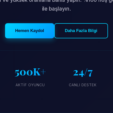
ile başlayın.
Hemen Kaydol
Daha Fazla Bilgi
500K+
24/7
AKTIF OYUNCU
CANLI DESTEK