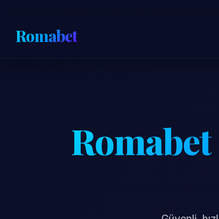
Romabet
Romabet 
Güvenli, hız