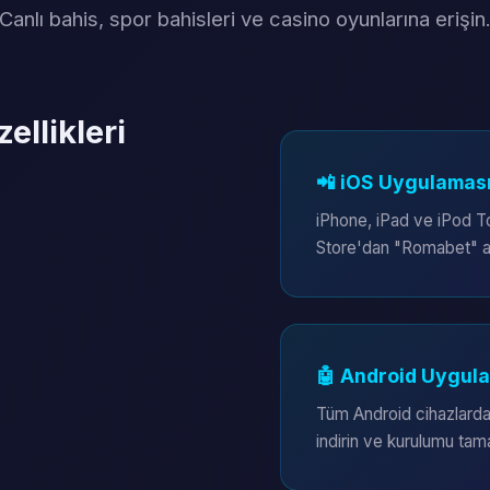
Canlı bahis, spor bahisleri ve casino oyunlarına erişin
llikleri
📲 iOS Uygulamas
iPhone, iPad ve iPod Tou
Store'dan "Romabet" ar
🤖 Android Uygul
Tüm Android cihazlarda 
indirin ve kurulumu tam