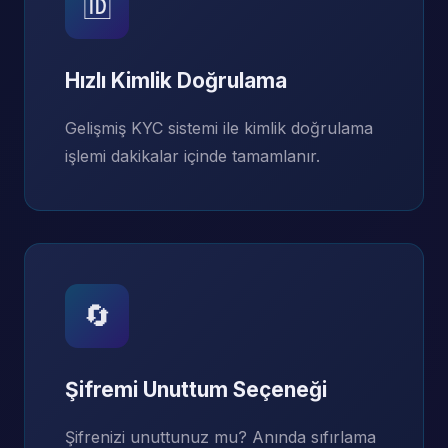
🆔
Hızlı Kimlik Doğrulama
Gelişmiş KYC sistemi ile kimlik doğrulama
işlemi dakikalar içinde tamamlanır.
🔄
Şifremi Unuttum Seçeneği
Şifrenizi unuttunuz mu? Anında sıfırlama