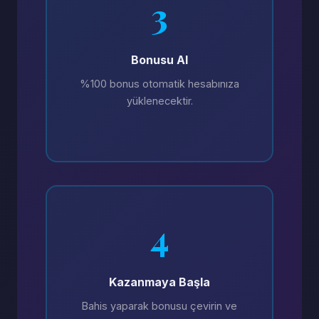
3
Bonusu Al
%100 bonus otomatik hesabınıza
yüklenecektir.
4
Kazanmaya Başla
Bahis yaparak bonusu çevirin ve