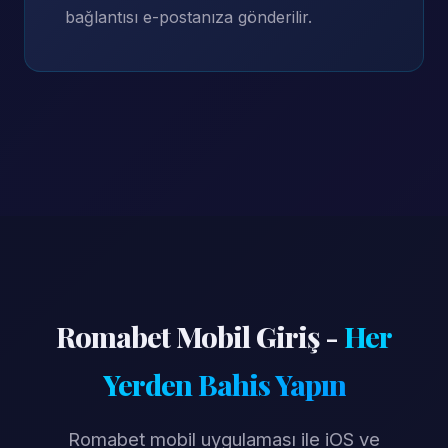
bağlantısı e-postanıza gönderilir.
Romabet Mobil Giriş -
Her
Yerden Bahis Yapın
Romabet mobil uygulaması ile iOS ve