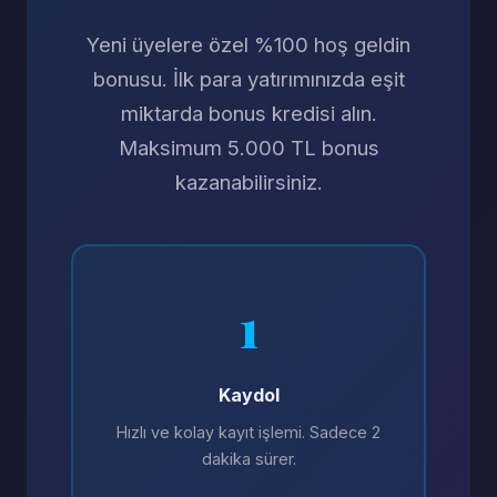
Yeni üyelere özel %100 hoş geldin
bonusu. İlk para yatırımınızda eşit
miktarda bonus kredisi alın.
Maksimum 5.000 TL bonus
kazanabilirsiniz.
1
Kaydol
Hızlı ve kolay kayıt işlemi. Sadece 2
dakika sürer.