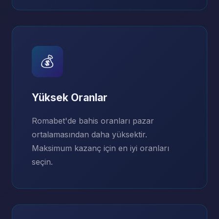
💰
Yüksek Oranlar
Romabet'de bahis oranları pazar
ortalamasından daha yüksektir.
Maksimum kazanç için en iyi oranları
seçin.