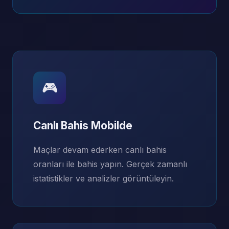
🎮
Canlı Bahis Mobilde
Maçlar devam ederken canlı bahis
oranları ile bahis yapın. Gerçek zamanlı
istatistikler ve analizler görüntüleyin.