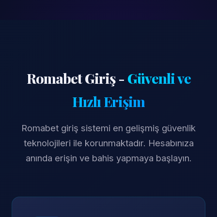
Romabet Giriş -
Güvenli ve
Hızlı Erişim
Romabet giriş sistemi en gelişmiş güvenlik
teknolojileri ile korunmaktadır. Hesabınıza
anında erişin ve bahis yapmaya başlayın.