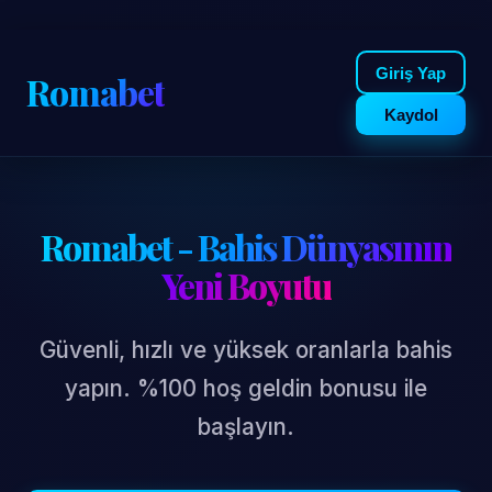
Giriş Yap
Romabet
Kaydol
Romabet - Bahis Dünyasının
Yeni Boyutu
Güvenli, hızlı ve yüksek oranlarla bahis
yapın. %100 hoş geldin bonusu ile
başlayın.