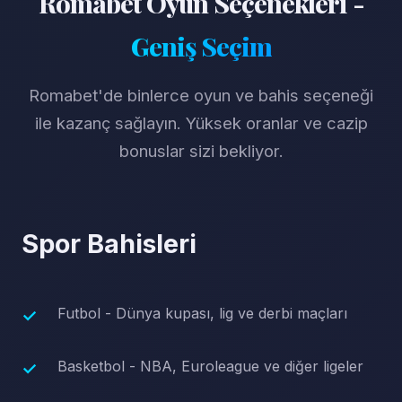
Romabet Oyun Seçenekleri -
Geniş Seçim
Romabet'de binlerce oyun ve bahis seçeneği
ile kazanç sağlayın. Yüksek oranlar ve cazip
bonuslar sizi bekliyor.
Spor Bahisleri
Futbol - Dünya kupası, lig ve derbi maçları
Basketbol - NBA, Euroleague ve diğer ligeler