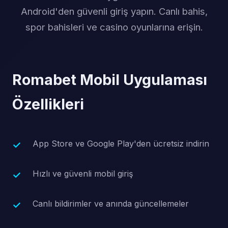
Android'den güvenli giriş yapın. Canlı bahis,
spor bahisleri ve casino oyunlarına erişin.
Romabet Mobil Uygulaması
Özellikleri
App Store ve Google Play'den ücretsiz indirin
Hızlı ve güvenli mobil giriş
Canlı bildirimler ve anında güncellemeler