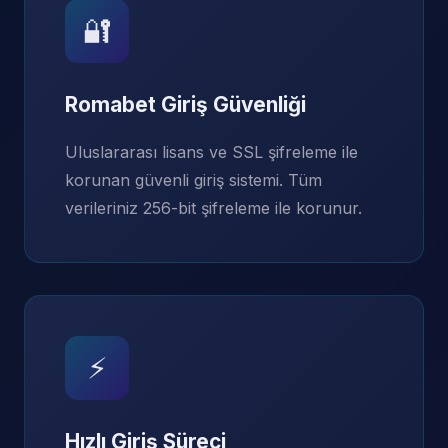
🔐
Romabet Giriş Güvenliği
Uluslararası lisans ve SSL şifreleme ile
korunan güvenli giriş sistemi. Tüm
verileriniz 256-bit şifreleme ile korunur.
⚡
Hızlı Giriş Süreci