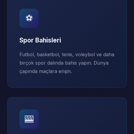
⚽
Spor Bahisleri
Futbol, basketbol, tenis, voleybol ve daha
birçok spor dalında bahis yapın. Dünya
çapında maçlara erişin.
🎰