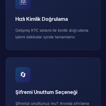
🆔
Hızlı Kimlik Doğrulama
Gelişmiş KYC sistemi ile kimlik doğrulama
işlemi dakikalar içinde tamamlanır.
🔄
Şifremi Unuttum Seçeneği
Şifrenizi unuttunuz mu? Anında sıfırlama