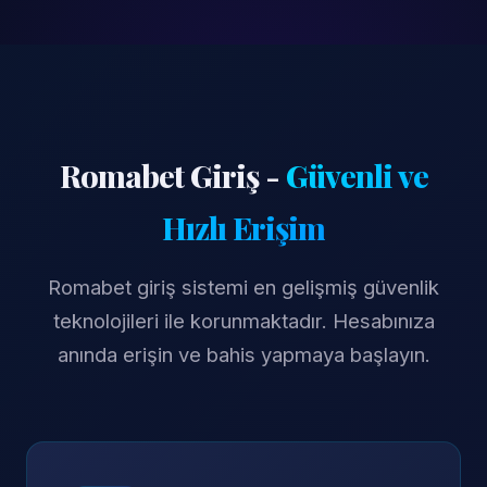
Romabet Giriş -
Güvenli ve
Hızlı Erişim
Romabet giriş sistemi en gelişmiş güvenlik
teknolojileri ile korunmaktadır. Hesabınıza
anında erişin ve bahis yapmaya başlayın.