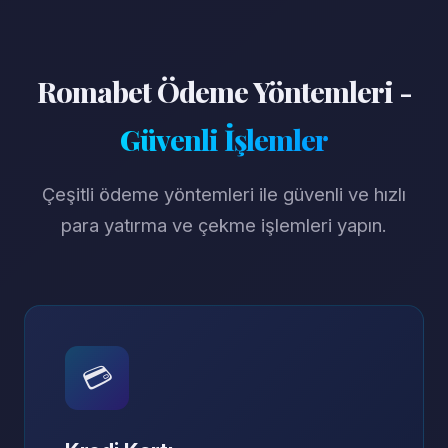
Romabet Ödeme Yöntemleri -
Güvenli İşlemler
Çeşitli ödeme yöntemleri ile güvenli ve hızlı
para yatırma ve çekme işlemleri yapın.
💳