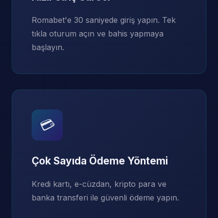
Romabet'e 30 saniyede giriş yapın. Tek
tıkla oturum açın ve bahis yapmaya
başlayın.
💳
Çok Sayıda Ödeme Yöntemi
Kredi kartı, e-cüzdan, kripto para ve
banka transferi ile güvenli ödeme yapın.