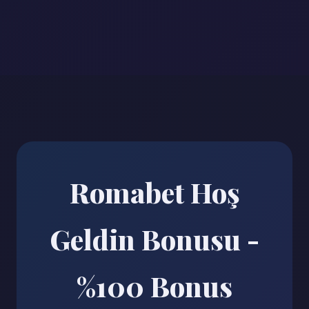
Romabet Hoş
Geldin Bonusu -
%100 Bonus