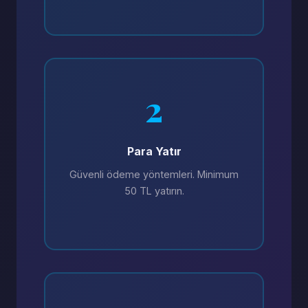
2
Para Yatır
Güvenli ödeme yöntemleri. Minimum
50 TL yatırın.