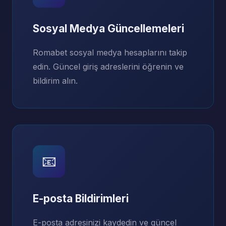
Sosyal Medya Güncellemeleri
Romabet sosyal medya hesaplarını takip
edin. Güncel giriş adreslerini öğrenin ve
bildirim alın.
📧
E-posta Bildirimleri
E-posta adresinizi kaydedin ve güncel