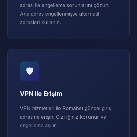
adresi ile engelleme sorunlarını çözün.
Ana adres engellenmişse alternatif
adresleri kullanın.
🛡️
VPN ile Erişim
VPN hizmetleri ile Romabet güncel giriş
adresine erişin. Gizliliğiniz korunur ve
engelleme aşılır.