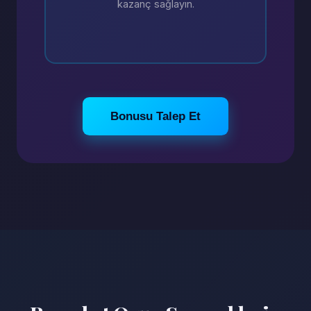
kazanç sağlayın.
Bonusu Talep Et