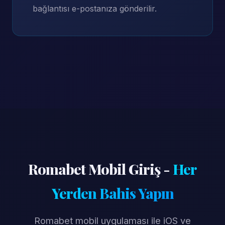
bağlantısı e-postanıza gönderilir.
Romabet Mobil Giriş -
Her
Yerden Bahis Yapın
Romabet mobil uygulaması ile iOS ve