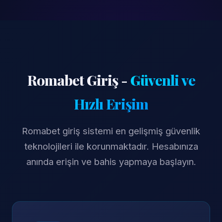
Romabet Giriş -
Güvenli ve
Hızlı Erişim
Romabet giriş sistemi en gelişmiş güvenlik
teknolojileri ile korunmaktadır. Hesabınıza
anında erişin ve bahis yapmaya başlayın.