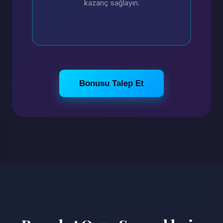
kazanç sağlayın.
Bonusu Talep Et