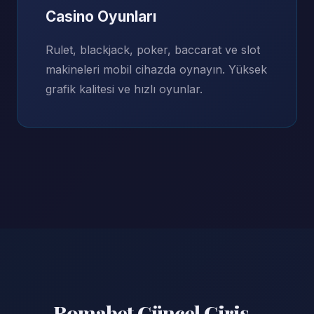
Casino Oyunları
Rulet, blackjack, poker, baccarat ve slot
makineleri mobil cihazda oynayın. Yüksek
grafik kalitesi ve hızlı oyunlar.
Romabet Güncel Giriş -