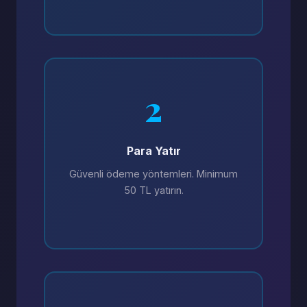
2
Para Yatır
Güvenli ödeme yöntemleri. Minimum
50 TL yatırın.