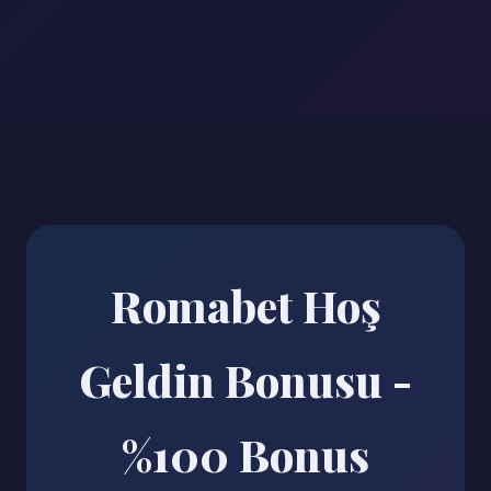
Romabet Hoş
Geldin Bonusu -
%100 Bonus