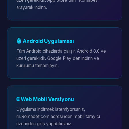
üzeri gereklidir. App Store'dan "Romabet"
arayarak indirin.
🤖 Android Uygulaması
Tüm Android cihazlarda çalışır. Android 8.0 ve
üzeri gereklidir. Google Play'den indirin ve
kurulumu tamamlayın.
🌐 Web Mobil Versiyonu
Uygulama indirmek istemiyorsanız,
m.Romabet.com adresinden mobil tarayıcı
üzerinden giriş yapabilirsiniz.