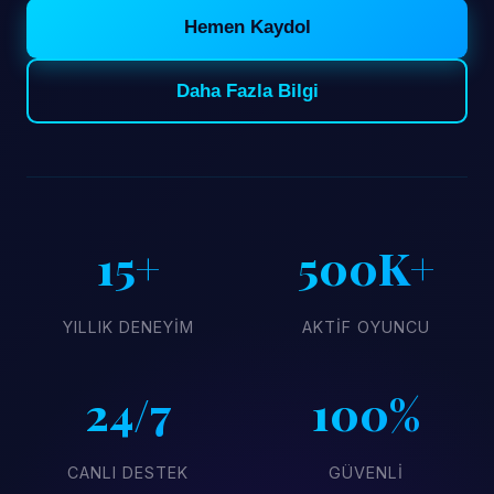
Hemen Kaydol
Daha Fazla Bilgi
15+
500K+
YILLIK DENEYIM
AKTIF OYUNCU
24/7
100%
CANLI DESTEK
GÜVENLI