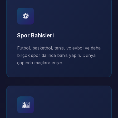
⚽
Spor Bahisleri
Futbol, basketbol, tenis, voleybol ve daha
birçok spor dalında bahis yapın. Dünya
çapında maçlara erişin.
🎰