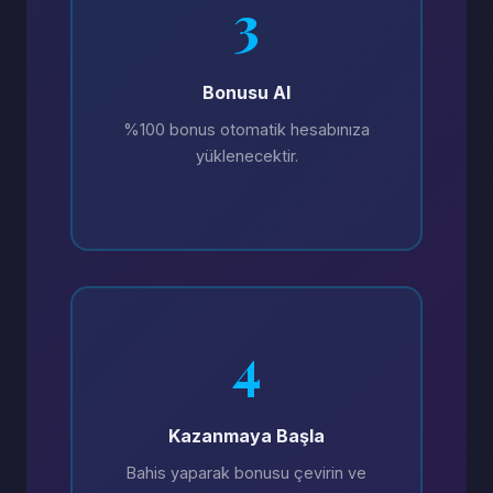
3
Bonusu Al
%100 bonus otomatik hesabınıza
yüklenecektir.
4
Kazanmaya Başla
Bahis yaparak bonusu çevirin ve