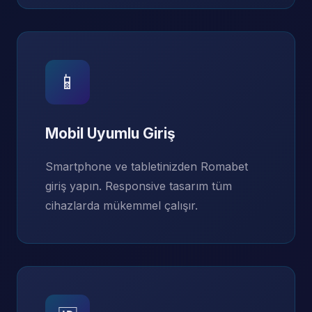
📱
Mobil Uyumlu Giriş
Smartphone ve tabletinizden Romabet
giriş yapın. Responsive tasarım tüm
cihazlarda mükemmel çalışır.