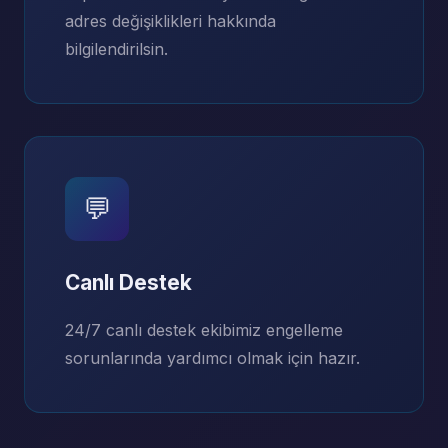
adres değişiklikleri hakkında
bilgilendirilsin.
💬
Canlı Destek
24/7 canlı destek ekibimiz engelleme
sorunlarında yardımcı olmak için hazır.