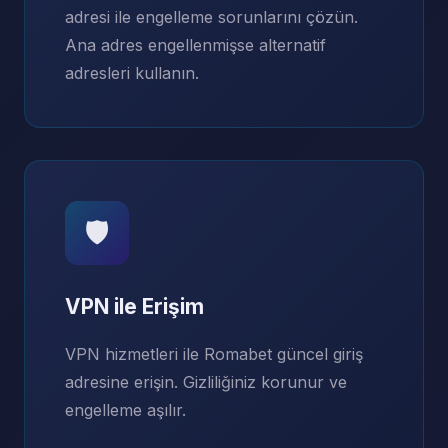
adresi ile engelleme sorunlarını çözün.
Ana adres engellenmişse alternatif
adresleri kullanın.
🛡️
VPN ile Erişim
VPN hizmetleri ile Romabet güncel giriş
adresine erişin. Gizliliğiniz korunur ve
engelleme aşılır.