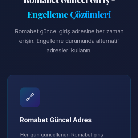
Engelleme Çözümleri
Romabet güncel giriş adresine her zaman
erişin. Engelleme durumunda alternatif
adresleri kullanın.
🔗
Romabet Güncel Adres
Her gün güncellenen Romabet giriş