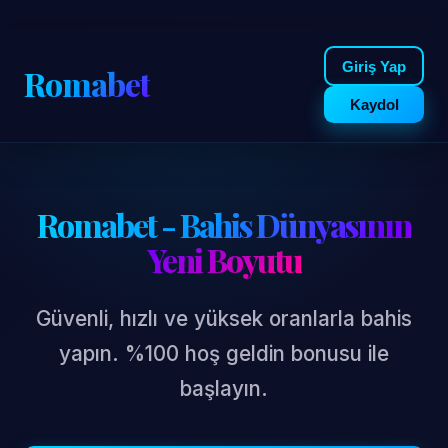
Giriş Yap
Romabet
Kaydol
Romabet - Bahis Dünyasının
Yeni Boyutu
Güvenli, hızlı ve yüksek oranlarla bahis
yapın. %100 hoş geldin bonusu ile
başlayın.