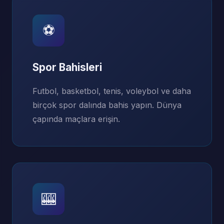
⚽
Spor Bahisleri
Futbol, basketbol, tenis, voleybol ve daha
birçok spor dalında bahis yapın. Dünya
çapında maçlara erişin.
🎰