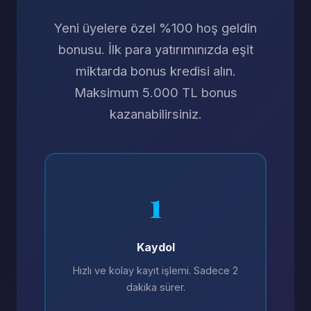
Yeni üyelere özel %100 hoş geldin
bonusu. İlk para yatırımınızda eşit
miktarda bonus kredisi alın.
Maksimum 5.000 TL bonus
kazanabilirsiniz.
1
Kaydol
Hızlı ve kolay kayıt işlemi. Sadece 2
dakika sürer.