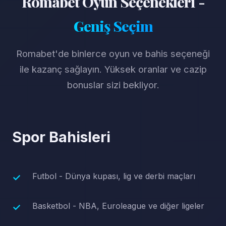
Romabet Oyun Seçenekleri -
Geniş Seçim
Romabet'de binlerce oyun ve bahis seçeneği
ile kazanç sağlayın. Yüksek oranlar ve cazip
bonuslar sizi bekliyor.
Spor Bahisleri
Futbol - Dünya kupası, lig ve derbi maçları
Basketbol - NBA, Euroleague ve diğer ligeler