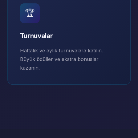
🏆
Turnuvalar
Haftalık ve aylık turnuvalara katılın.
Büyük ödüller ve ekstra bonuslar
kazanın.