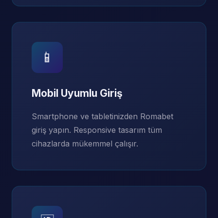
📱
Mobil Uyumlu Giriş
Smartphone ve tabletinizden Romabet
giriş yapın. Responsive tasarım tüm
cihazlarda mükemmel çalışır.