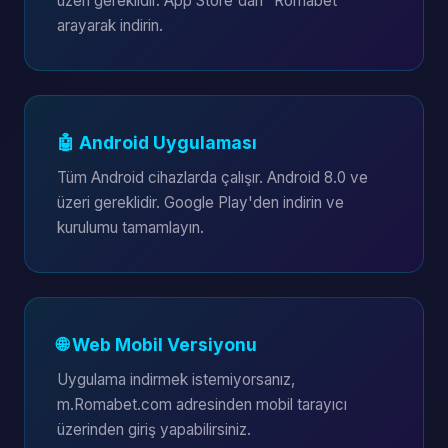
üzeri gereklidir. App Store'dan "Romabet"
arayarak indirin.
🤖 Android Uygulaması
Tüm Android cihazlarda çalışır. Android 8.0 ve
üzeri gereklidir. Google Play'den indirin ve
kurulumu tamamlayın.
🌐 Web Mobil Versiyonu
Uygulama indirmek istemiyorsanız,
m.Romabet.com adresinden mobil tarayıcı
üzerinden giriş yapabilirsiniz.