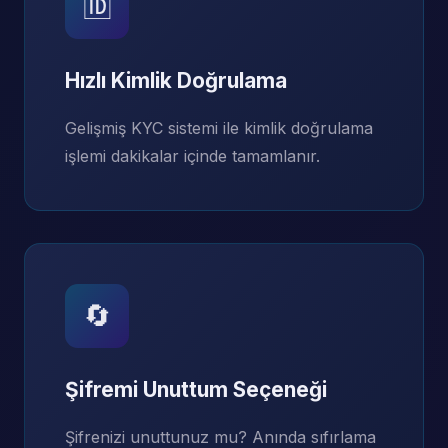
🆔
Hızlı Kimlik Doğrulama
Gelişmiş KYC sistemi ile kimlik doğrulama
işlemi dakikalar içinde tamamlanır.
🔄
Şifremi Unuttum Seçeneği
Şifrenizi unuttunuz mu? Anında sıfırlama