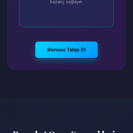
kazanç sağlayın.
Bonusu Talep Et