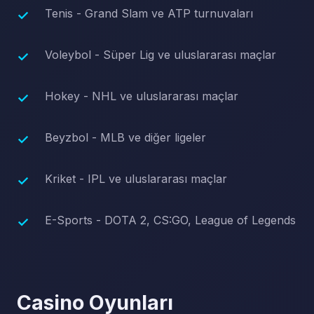
Tenis - Grand Slam ve ATP turnuvaları
Voleybol - Süper Lig ve uluslararası maçlar
Hokey - NHL ve uluslararası maçlar
Beyzbol - MLB ve diğer ligeler
Kriket - IPL ve uluslararası maçlar
E-Sports - DOTA 2, CS:GO, League of Legends
Casino Oyunları