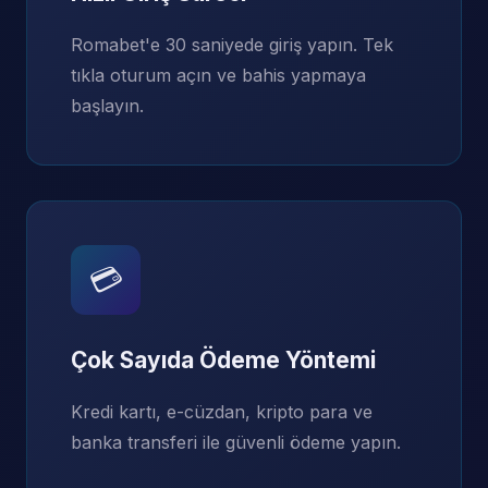
Romabet'e 30 saniyede giriş yapın. Tek
tıkla oturum açın ve bahis yapmaya
başlayın.
💳
Çok Sayıda Ödeme Yöntemi
Kredi kartı, e-cüzdan, kripto para ve
banka transferi ile güvenli ödeme yapın.