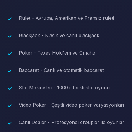
Rulet - Avrupa, Amerikan ve Fransız ruleti
Blackjack - Klasik ve canlı blackjack
Poker - Texas Hold'em ve Omaha
Baccarat - Canlı ve otomatik baccarat
Slot Makineleri - 1000+ farklı slot oyunu
Video Poker - Çeşitli video poker varyasyonları
Canlı Dealer - Profesyonel croupier ile oyunlar