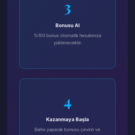
3
Bonusu Al
%100 bonus otomatik hesabınıza
yüklenecektir.
4
Kazanmaya Başla
Bahis yaparak bonusu çevirin ve