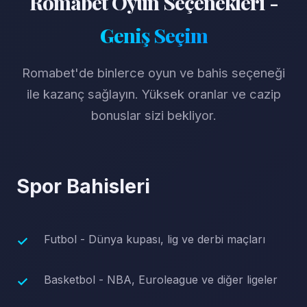
Romabet Oyun Seçenekleri -
Geniş Seçim
Romabet'de binlerce oyun ve bahis seçeneği
ile kazanç sağlayın. Yüksek oranlar ve cazip
bonuslar sizi bekliyor.
Spor Bahisleri
Futbol - Dünya kupası, lig ve derbi maçları
Basketbol - NBA, Euroleague ve diğer ligeler