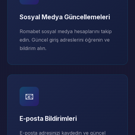
Sosyal Medya Güncellemeleri
Romabet sosyal medya hesaplarını takip
edin. Güncel giriş adreslerini öğrenin ve
bildirim alın.
📧
E-posta Bildirimleri
E-posta adresinizi kaydedin ve güncel