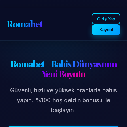
Giriş Yap
Romabet
Kaydol
Romabet - Bahis Dünyasının
Yeni Boyutu
Güvenli, hızlı ve yüksek oranlarla bahis
yapın. %100 hoş geldin bonusu ile
başlayın.