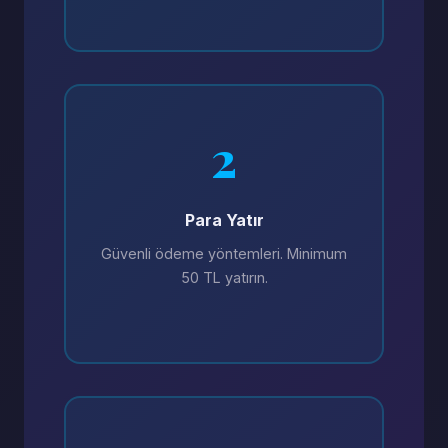
2
Para Yatır
Güvenli ödeme yöntemleri. Minimum
50 TL yatırın.