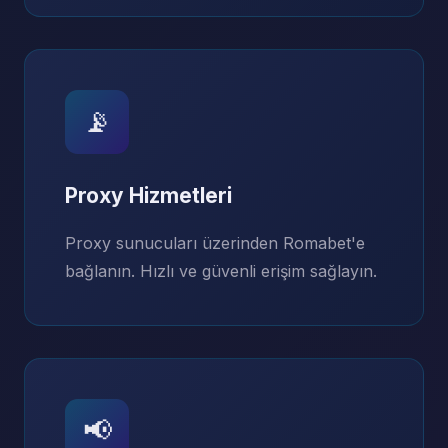
📡
Proxy Hizmetleri
Proxy sunucuları üzerinden Romabet'e
bağlanın. Hızlı ve güvenli erişim sağlayın.
📢