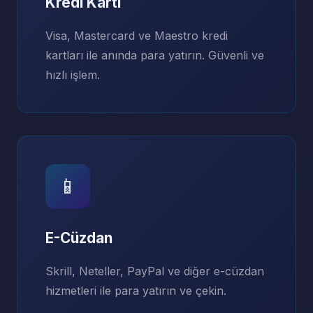
Kredi Kartı
Visa, Mastercard ve Maestro kredi
kartları ile anında para yatırın. Güvenli ve
hızlı işlem.
📱
E-Cüzdan
Skrill, Neteller, PayPal ve diğer e-cüzdan
hizmetleri ile para yatırın ve çekin.