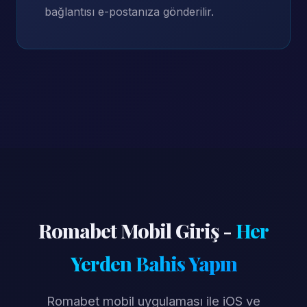
bağlantısı e-postanıza gönderilir.
Romabet Mobil Giriş -
Her
Yerden Bahis Yapın
Romabet mobil uygulaması ile iOS ve