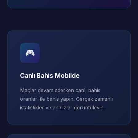
🎮
Canlı Bahis Mobilde
Maçlar devam ederken canlı bahis
oranları ile bahis yapın. Gerçek zamanlı
istatistikler ve analizler görüntüleyin.