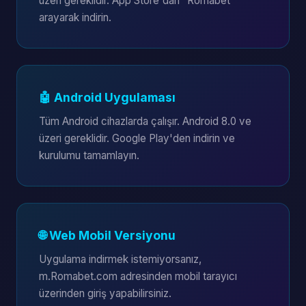
üzeri gereklidir. App Store'dan "Romabet"
arayarak indirin.
🤖 Android Uygulaması
Tüm Android cihazlarda çalışır. Android 8.0 ve
üzeri gereklidir. Google Play'den indirin ve
kurulumu tamamlayın.
🌐 Web Mobil Versiyonu
Uygulama indirmek istemiyorsanız,
m.Romabet.com adresinden mobil tarayıcı
üzerinden giriş yapabilirsiniz.