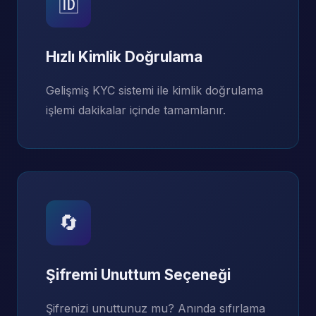
🆔
Hızlı Kimlik Doğrulama
Gelişmiş KYC sistemi ile kimlik doğrulama
işlemi dakikalar içinde tamamlanır.
🔄
Şifremi Unuttum Seçeneği
Şifrenizi unuttunuz mu? Anında sıfırlama