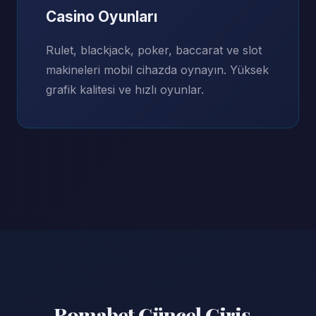
Casino Oyunları
Rulet, blackjack, poker, baccarat ve slot
makineleri mobil cihazda oynayın. Yüksek
grafik kalitesi ve hızlı oyunlar.
Romabet Güncel Giriş -