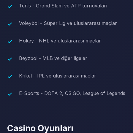
Tenis - Grand Slam ve ATP turnuvaları
Voleybol - Süper Lig ve uluslararası maçlar
Hokey - NHL ve uluslararası maçlar
Beyzbol - MLB ve diğer ligeler
Kriket - IPL ve uluslararası maçlar
E-Sports - DOTA 2, CS:GO, League of Legends
Casino Oyunları