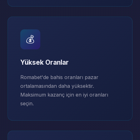
💰
Yüksek Oranlar
Romabet'de bahis oranları pazar
ortalamasından daha yüksektir.
Maksimum kazanç için en iyi oranları
seçin.