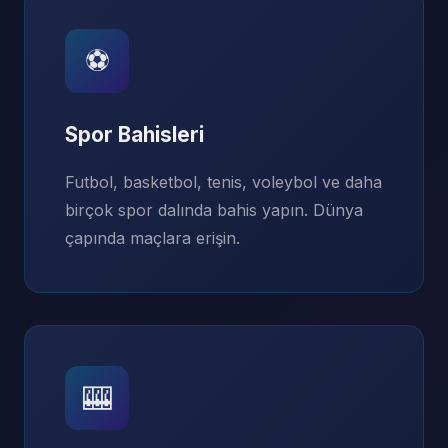
⚽
Spor Bahisleri
Futbol, basketbol, tenis, voleybol ve daha
birçok spor dalında bahis yapın. Dünya
çapında maçlara erişin.
🎰