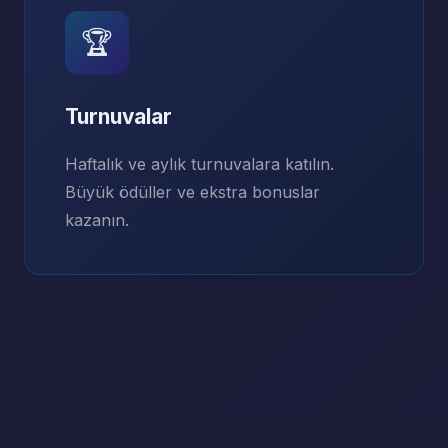
🏆
Turnuvalar
Haftalık ve aylık turnuvalara katılın.
Büyük ödüller ve ekstra bonuslar
kazanın.