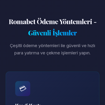
Romabet Ödeme Yöntemleri -
Güvenli İşlemler
Çeşitli ödeme yöntemleri ile güvenli ve hızlı
para yatırma ve çekme işlemleri yapın.
💳