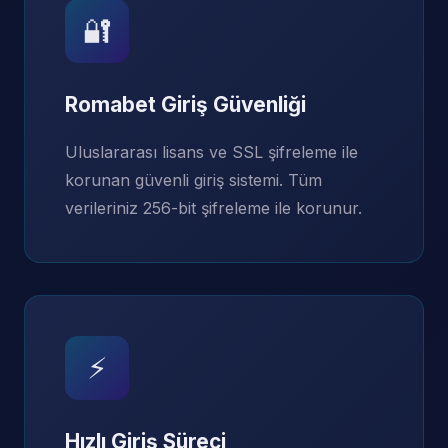
🔐
Romabet Giriş Güvenliği
Uluslararası lisans ve SSL şifreleme ile
korunan güvenli giriş sistemi. Tüm
verileriniz 256-bit şifreleme ile korunur.
⚡
Hızlı Giriş Süreci