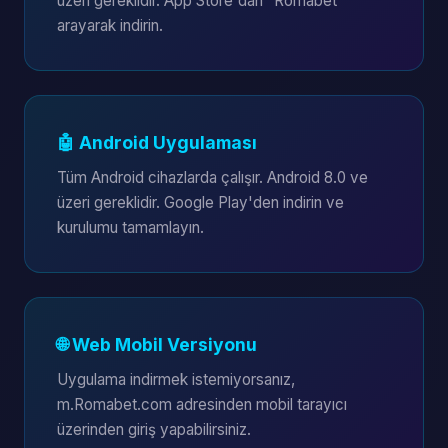
üzeri gereklidir. App Store'dan "Romabet"
arayarak indirin.
🤖 Android Uygulaması
Tüm Android cihazlarda çalışır. Android 8.0 ve
üzeri gereklidir. Google Play'den indirin ve
kurulumu tamamlayın.
🌐 Web Mobil Versiyonu
Uygulama indirmek istemiyorsanız,
m.Romabet.com adresinden mobil tarayıcı
üzerinden giriş yapabilirsiniz.