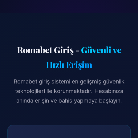
Romabet Giriş -
Güvenli ve
Hızlı Erişim
Romabet giriş sistemi en gelişmiş güvenlik
teknolojileri ile korunmaktadır. Hesabınıza
anında erişin ve bahis yapmaya başlayın.