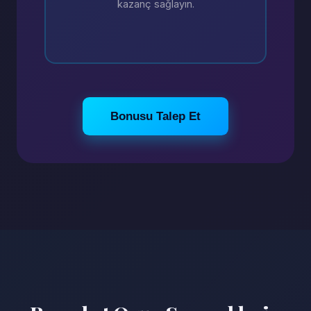
kazanç sağlayın.
Bonusu Talep Et