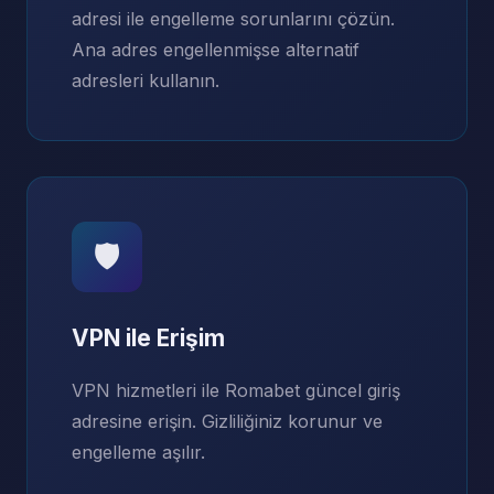
adresi ile engelleme sorunlarını çözün.
Ana adres engellenmişse alternatif
adresleri kullanın.
🛡️
VPN ile Erişim
VPN hizmetleri ile Romabet güncel giriş
adresine erişin. Gizliliğiniz korunur ve
engelleme aşılır.