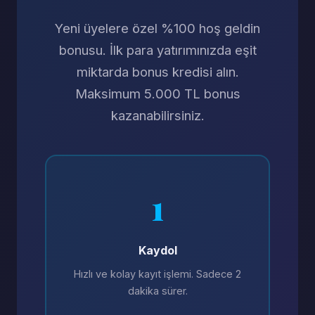
Yeni üyelere özel %100 hoş geldin
bonusu. İlk para yatırımınızda eşit
miktarda bonus kredisi alın.
Maksimum 5.000 TL bonus
kazanabilirsiniz.
1
Kaydol
Hızlı ve kolay kayıt işlemi. Sadece 2
dakika sürer.