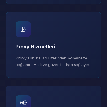
📡
Proxy Hizmetleri
Proxy sunucuları üzerinden Romabet'e
bağlanın. Hızlı ve güvenli erişim sağlayın.
📢