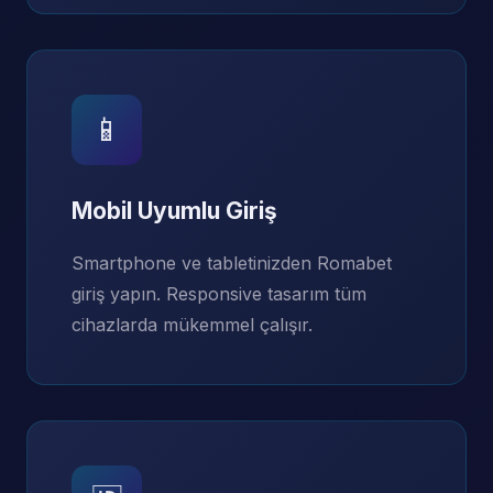
📱
Mobil Uyumlu Giriş
Smartphone ve tabletinizden Romabet
giriş yapın. Responsive tasarım tüm
cihazlarda mükemmel çalışır.