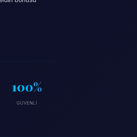
100%
GÜVENLI