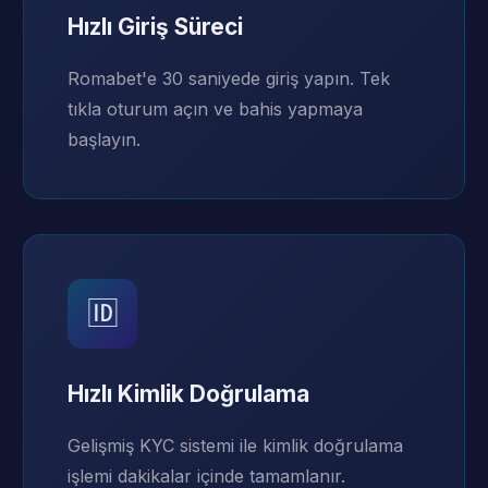
Hızlı Giriş Süreci
Romabet'e 30 saniyede giriş yapın. Tek
tıkla oturum açın ve bahis yapmaya
başlayın.
🆔
Hızlı Kimlik Doğrulama
Gelişmiş KYC sistemi ile kimlik doğrulama
işlemi dakikalar içinde tamamlanır.