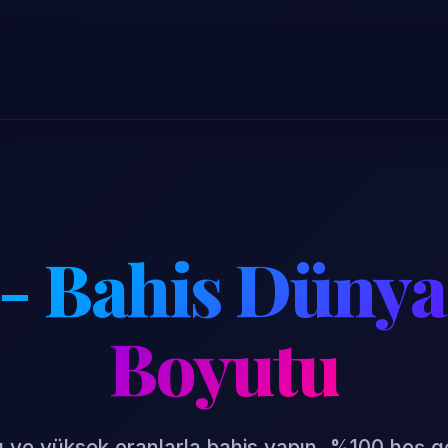
- Bahis Dünyas
Boyutu
lı ve yüksek oranlarla bahis yapın. %100 hoş 