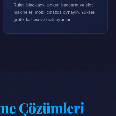
Rulet, blackjack, poker, baccarat ve slot
makineleri mobil cihazda oynayın. Yüksek
grafik kalitesi ve hızlı oyunlar.
me Çözümleri