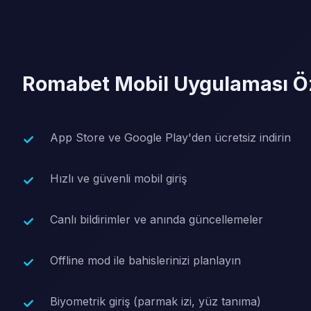
Romabet Mobil Uygulaması Öze
App Store ve Google Play'den ücretsiz indirin
Hızlı ve güvenli mobil giriş
Canlı bildirimler ve anında güncellemeler
Offline mod ile bahislerinizi planlayın
Biyometrik giriş (parmak izi, yüz tanıma)