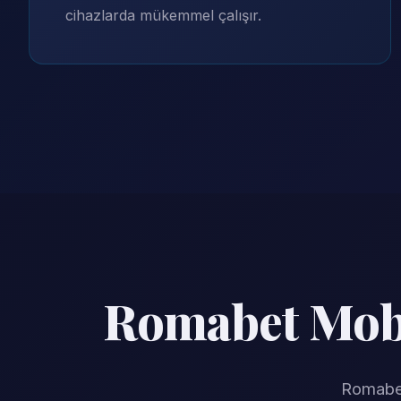
cihazlarda mükemmel çalışır.
Romabet Mobi
Romabet