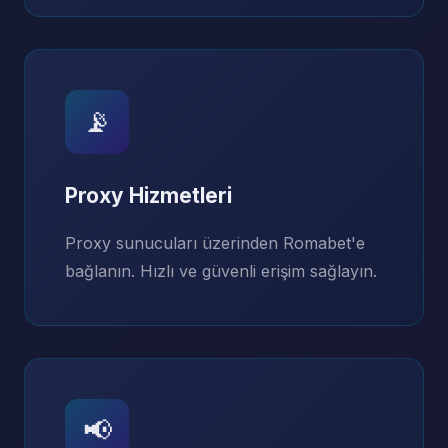
📡
Proxy Hizmetleri
Proxy sunucuları üzerinden Romabet'e
bağlanın. Hızlı ve güvenli erişim sağlayın.
📢