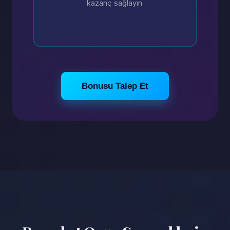
kazanç sağlayın.
Bonusu Talep Et