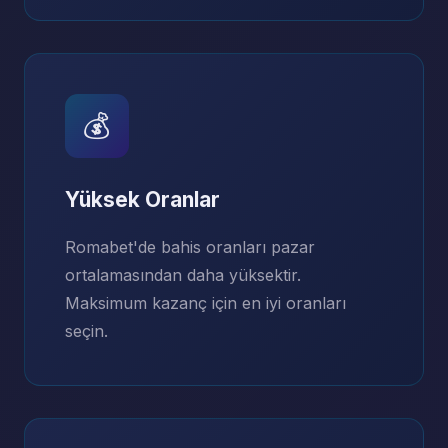
💰
Yüksek Oranlar
Romabet'de bahis oranları pazar
ortalamasından daha yüksektir.
Maksimum kazanç için en iyi oranları
seçin.