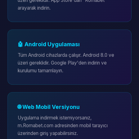
üzeri gereklidir. App Store'dan "Romabet"
arayarak indirin.
🤖 Android Uygulaması
Tüm Android cihazlarda çalışır. Android 8.0 ve
üzeri gereklidir. Google Play'den indirin ve
kurulumu tamamlayın.
🌐 Web Mobil Versiyonu
Uygulama indirmek istemiyorsanız,
m.Romabet.com adresinden mobil tarayıcı
üzerinden giriş yapabilirsiniz.