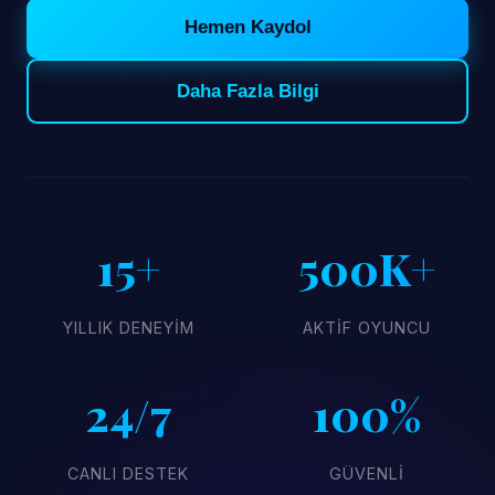
Hemen Kaydol
Daha Fazla Bilgi
15+
500K+
YILLIK DENEYIM
AKTIF OYUNCU
24/7
100%
CANLI DESTEK
GÜVENLI