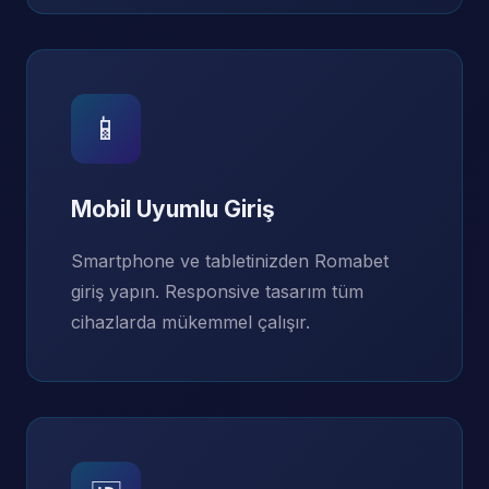
📱
Mobil Uyumlu Giriş
Smartphone ve tabletinizden Romabet
giriş yapın. Responsive tasarım tüm
cihazlarda mükemmel çalışır.