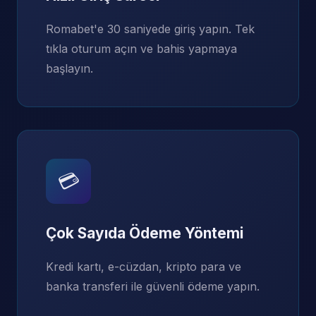
Romabet'e 30 saniyede giriş yapın. Tek
tıkla oturum açın ve bahis yapmaya
başlayın.
💳
Çok Sayıda Ödeme Yöntemi
Kredi kartı, e-cüzdan, kripto para ve
banka transferi ile güvenli ödeme yapın.