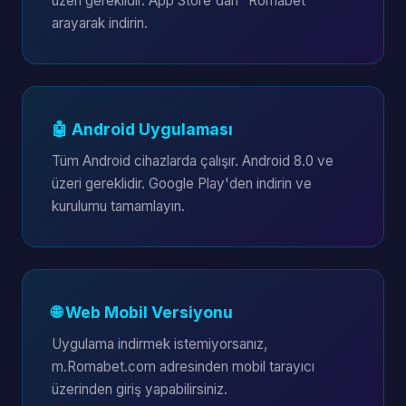
üzeri gereklidir. App Store'dan "Romabet"
arayarak indirin.
🤖 Android Uygulaması
Tüm Android cihazlarda çalışır. Android 8.0 ve
üzeri gereklidir. Google Play'den indirin ve
kurulumu tamamlayın.
🌐 Web Mobil Versiyonu
Uygulama indirmek istemiyorsanız,
m.Romabet.com adresinden mobil tarayıcı
üzerinden giriş yapabilirsiniz.