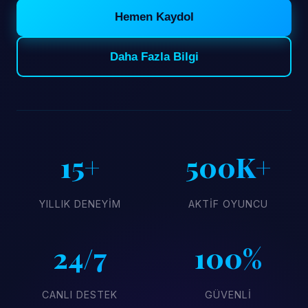
Hemen Kaydol
Daha Fazla Bilgi
15+
500K+
YILLIK DENEYIM
AKTIF OYUNCU
24/7
100%
CANLI DESTEK
GÜVENLI