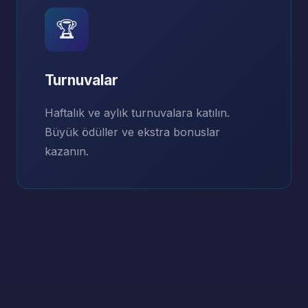
🏆
Turnuvalar
Haftalık ve aylık turnuvalara katılın.
Büyük ödüller ve ekstra bonuslar
kazanın.