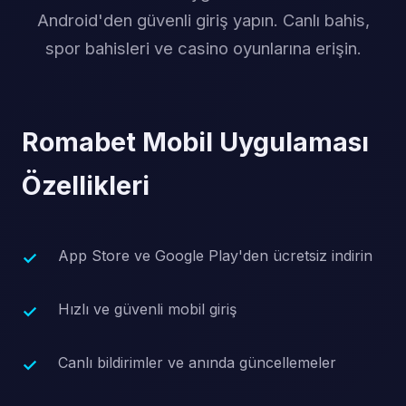
Android'den güvenli giriş yapın. Canlı bahis,
spor bahisleri ve casino oyunlarına erişin.
Romabet Mobil Uygulaması
Özellikleri
App Store ve Google Play'den ücretsiz indirin
Hızlı ve güvenli mobil giriş
Canlı bildirimler ve anında güncellemeler