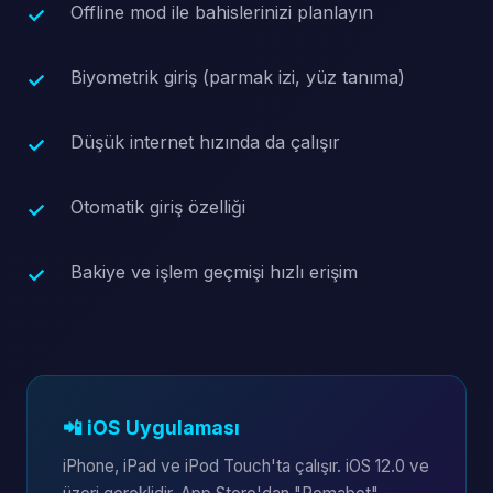
Offline mod ile bahislerinizi planlayın
Biyometrik giriş (parmak izi, yüz tanıma)
Düşük internet hızında da çalışır
Otomatik giriş özelliği
Bakiye ve işlem geçmişi hızlı erişim
📲 iOS Uygulaması
iPhone, iPad ve iPod Touch'ta çalışır. iOS 12.0 ve