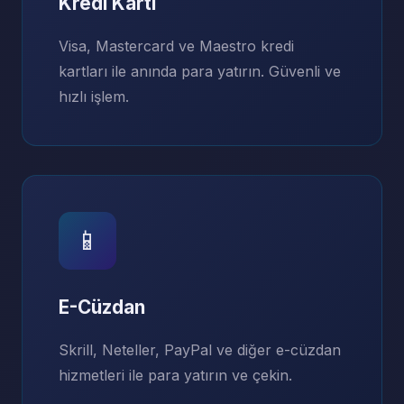
Kredi Kartı
Visa, Mastercard ve Maestro kredi
kartları ile anında para yatırın. Güvenli ve
hızlı işlem.
📱
E-Cüzdan
Skrill, Neteller, PayPal ve diğer e-cüzdan
hizmetleri ile para yatırın ve çekin.