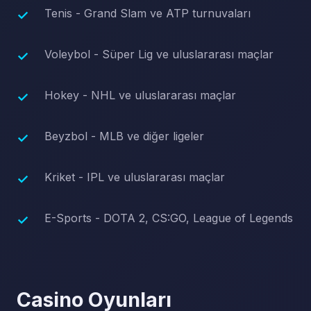
Tenis - Grand Slam ve ATP turnuvaları
Voleybol - Süper Lig ve uluslararası maçlar
Hokey - NHL ve uluslararası maçlar
Beyzbol - MLB ve diğer ligeler
Kriket - IPL ve uluslararası maçlar
E-Sports - DOTA 2, CS:GO, League of Legends
Casino Oyunları