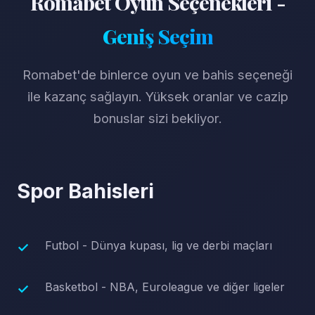
Romabet Oyun Seçenekleri -
Geniş Seçim
Romabet'de binlerce oyun ve bahis seçeneği
ile kazanç sağlayın. Yüksek oranlar ve cazip
bonuslar sizi bekliyor.
Spor Bahisleri
Futbol - Dünya kupası, lig ve derbi maçları
Basketbol - NBA, Euroleague ve diğer ligeler