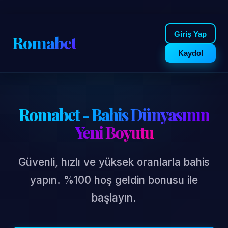
Giriş Yap
Romabet
Kaydol
Romabet - Bahis Dünyasının
Yeni Boyutu
Güvenli, hızlı ve yüksek oranlarla bahis
yapın. %100 hoş geldin bonusu ile
başlayın.