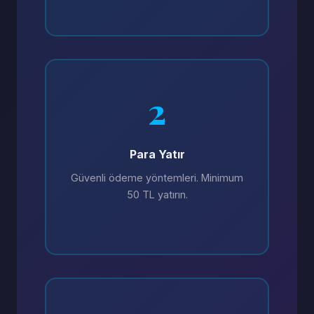
2
Para Yatır
Güvenli ödeme yöntemleri. Minimum
50 TL yatırın.