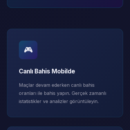
🎮
Canlı Bahis Mobilde
Maçlar devam ederken canlı bahis
oranları ile bahis yapın. Gerçek zamanlı
istatistikler ve analizler görüntüleyin.