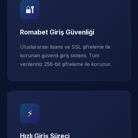
🔐
Romabet Giriş Güvenliği
Uluslararası lisans ve SSL şifreleme ile
korunan güvenli giriş sistemi. Tüm
verileriniz 256-bit şifreleme ile korunur.
⚡
Hızlı Giriş Süreci