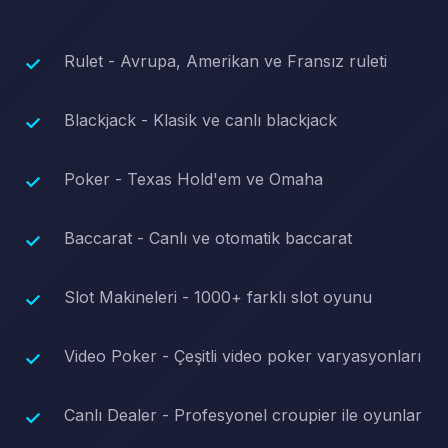
Rulet - Avrupa, Amerikan ve Fransız ruleti
Blackjack - Klasik ve canlı blackjack
Poker - Texas Hold'em ve Omaha
Baccarat - Canlı ve otomatik baccarat
Slot Makineleri - 1000+ farklı slot oyunu
Video Poker - Çeşitli video poker varyasyonları
Canlı Dealer - Profesyonel croupier ile oyunlar