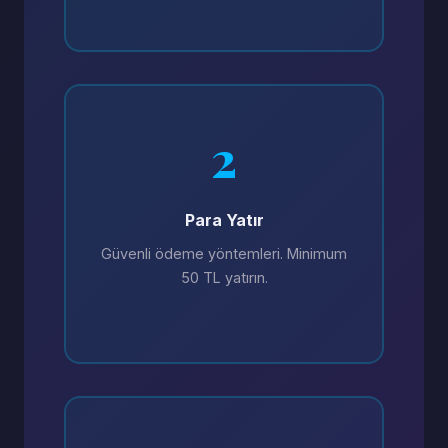
2
Para Yatır
Güvenli ödeme yöntemleri. Minimum
50 TL yatırın.