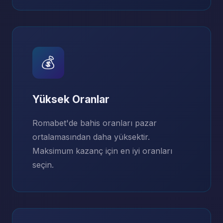
💰
Yüksek Oranlar
Romabet'de bahis oranları pazar
ortalamasından daha yüksektir.
Maksimum kazanç için en iyi oranları
seçin.