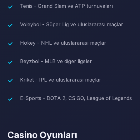
Tenis - Grand Slam ve ATP turnuvaları
Voleybol - Süper Lig ve uluslararası maçlar
Hokey - NHL ve uluslararası maçlar
Beyzbol - MLB ve diğer ligeler
Kriket - IPL ve uluslararası maçlar
E-Sports - DOTA 2, CS:GO, League of Legends
Casino Oyunları