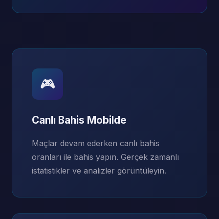
🎮
Canlı Bahis Mobilde
Maçlar devam ederken canlı bahis
oranları ile bahis yapın. Gerçek zamanlı
istatistikler ve analizler görüntüleyin.