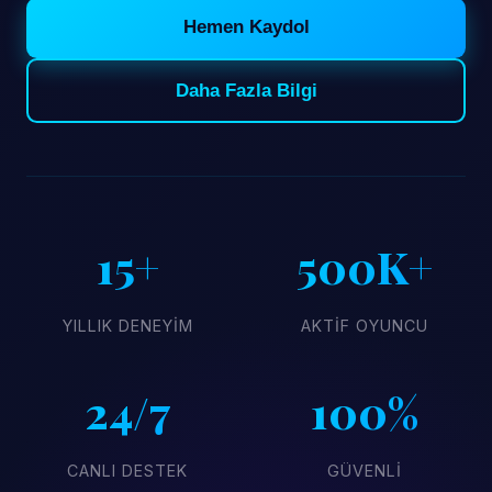
Hemen Kaydol
Daha Fazla Bilgi
15+
500K+
YILLIK DENEYIM
AKTIF OYUNCU
24/7
100%
CANLI DESTEK
GÜVENLI