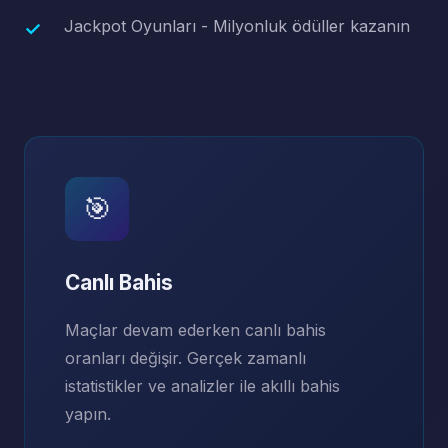
Jackpot Oyunları - Milyonluk ödüller kazanın
🎯
Canlı Bahis
Maçlar devam ederken canlı bahis
oranları değişir. Gerçek zamanlı
istatistikler ve analizler ile akıllı bahis
yapın.