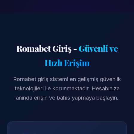
Romabet Giriş -
Güvenli ve
Hızlı Erişim
Romabet giriş sistemi en gelişmiş güvenlik
teknolojileri ile korunmaktadır. Hesabınıza
anında erişin ve bahis yapmaya başlayın.