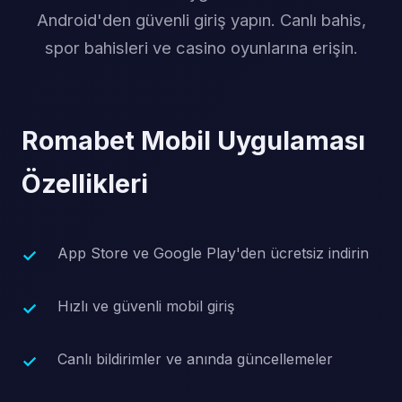
Android'den güvenli giriş yapın. Canlı bahis,
spor bahisleri ve casino oyunlarına erişin.
Romabet Mobil Uygulaması
Özellikleri
App Store ve Google Play'den ücretsiz indirin
Hızlı ve güvenli mobil giriş
Canlı bildirimler ve anında güncellemeler