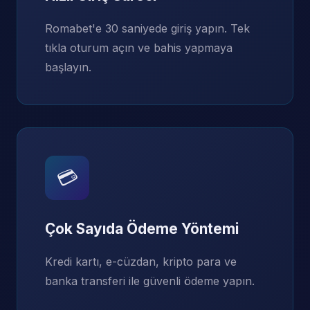
Romabet'e 30 saniyede giriş yapın. Tek
tıkla oturum açın ve bahis yapmaya
başlayın.
💳
Çok Sayıda Ödeme Yöntemi
Kredi kartı, e-cüzdan, kripto para ve
banka transferi ile güvenli ödeme yapın.