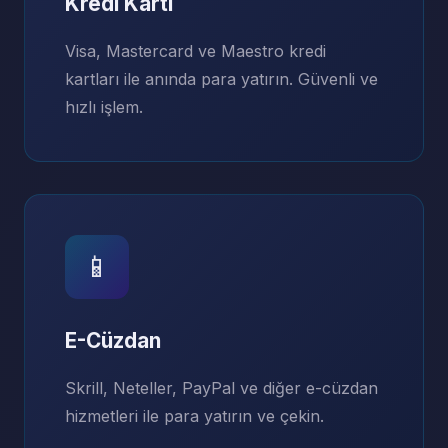
Kredi Kartı
Visa, Mastercard ve Maestro kredi
kartları ile anında para yatırın. Güvenli ve
hızlı işlem.
📱
E-Cüzdan
Skrill, Neteller, PayPal ve diğer e-cüzdan
hizmetleri ile para yatırın ve çekin.