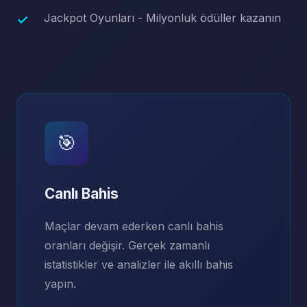
Jackpot Oyunları - Milyonluk ödüller kazanın
🎯
Canlı Bahis
Maçlar devam ederken canlı bahis
oranları değişir. Gerçek zamanlı
istatistikler ve analizler ile akıllı bahis
yapın.