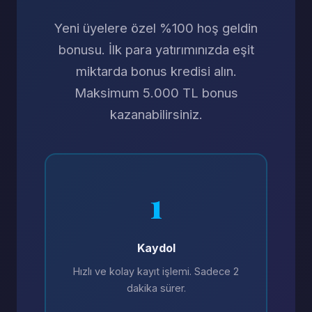
Yeni üyelere özel %100 hoş geldin
bonusu. İlk para yatırımınızda eşit
miktarda bonus kredisi alın.
Maksimum 5.000 TL bonus
kazanabilirsiniz.
1
Kaydol
Hızlı ve kolay kayıt işlemi. Sadece 2
dakika sürer.