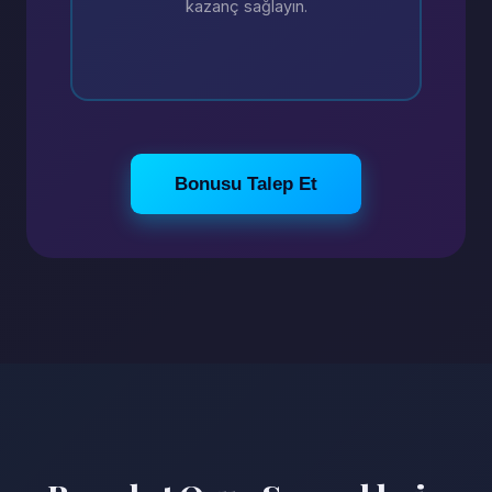
kazanç sağlayın.
Bonusu Talep Et