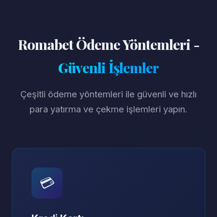
Romabet Ödeme Yöntemleri -
Güvenli İşlemler
Çeşitli ödeme yöntemleri ile güvenli ve hızlı
para yatırma ve çekme işlemleri yapın.
💳