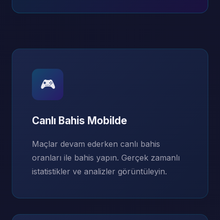
🎮
Canlı Bahis Mobilde
Maçlar devam ederken canlı bahis
oranları ile bahis yapın. Gerçek zamanlı
istatistikler ve analizler görüntüleyin.