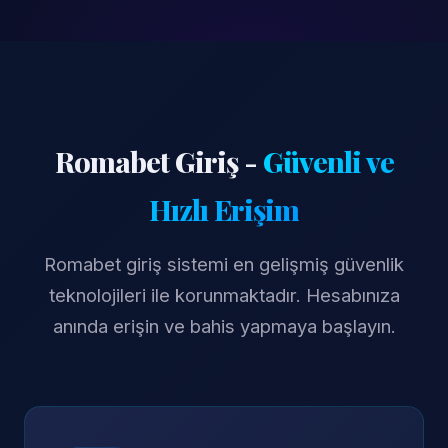
Romabet Giriş -
Güvenli ve
Hızlı Erişim
Romabet giriş sistemi en gelişmiş güvenlik
teknolojileri ile korunmaktadır. Hesabınıza
anında erişin ve bahis yapmaya başlayın.