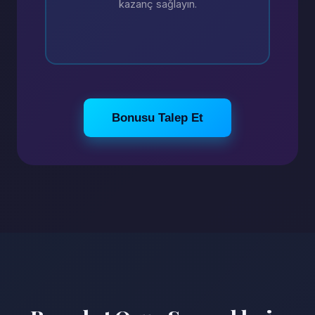
kazanç sağlayın.
Bonusu Talep Et