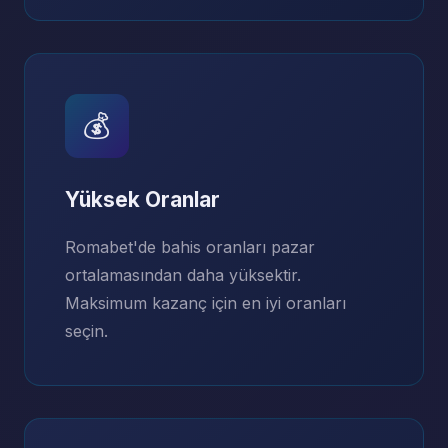
💰
Yüksek Oranlar
Romabet'de bahis oranları pazar
ortalamasından daha yüksektir.
Maksimum kazanç için en iyi oranları
seçin.