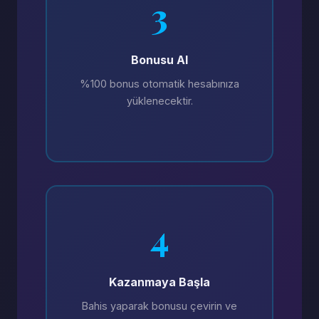
3
Bonusu Al
%100 bonus otomatik hesabınıza
yüklenecektir.
4
Kazanmaya Başla
Bahis yaparak bonusu çevirin ve