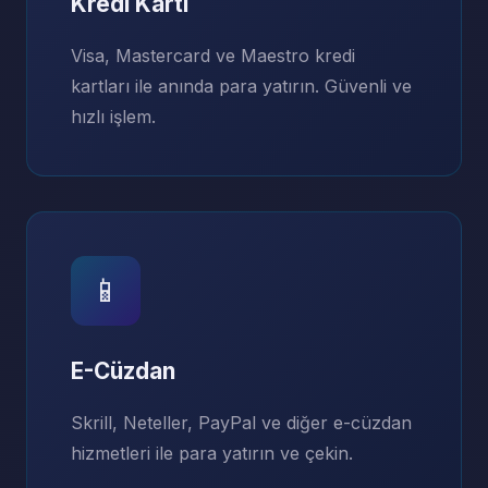
Kredi Kartı
Visa, Mastercard ve Maestro kredi
kartları ile anında para yatırın. Güvenli ve
hızlı işlem.
📱
E-Cüzdan
Skrill, Neteller, PayPal ve diğer e-cüzdan
hizmetleri ile para yatırın ve çekin.