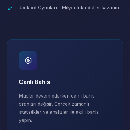
Jackpot Oyunları - Milyonluk ödüller kazanın
🎯
Canlı Bahis
Maçlar devam ederken canlı bahis
oranları değişir. Gerçek zamanlı
istatistikler ve analizler ile akıllı bahis
yapın.