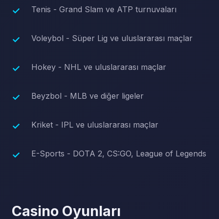
Tenis - Grand Slam ve ATP turnuvaları
Voleybol - Süper Lig ve uluslararası maçlar
Hokey - NHL ve uluslararası maçlar
Beyzbol - MLB ve diğer ligeler
Kriket - IPL ve uluslararası maçlar
E-Sports - DOTA 2, CS:GO, League of Legends
Casino Oyunları