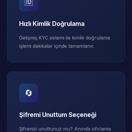
🆔
Hızlı Kimlik Doğrulama
Gelişmiş KYC sistemi ile kimlik doğrulama
işlemi dakikalar içinde tamamlanır.
🔄
Şifremi Unuttum Seçeneği
Şifrenizi unuttunuz mu? Anında sıfırlama