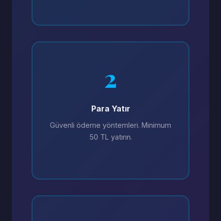
2
Para Yatır
Güvenli ödeme yöntemleri. Minimum
50 TL yatırın.