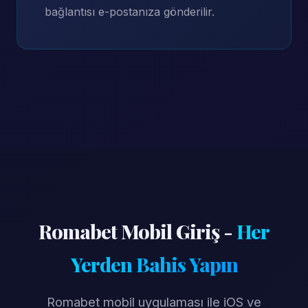
bağlantısı e-postanıza gönderilir.
Romabet Mobil Giriş -
Her
Yerden Bahis Yapın
Romabet mobil uygulaması ile iOS ve