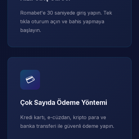
Romabet'e 30 saniyede giriş yapın. Tek
tıkla oturum açın ve bahis yapmaya
başlayın.
💳
Çok Sayıda Ödeme Yöntemi
Kredi kartı, e-cüzdan, kripto para ve
banka transferi ile güvenli ödeme yapın.