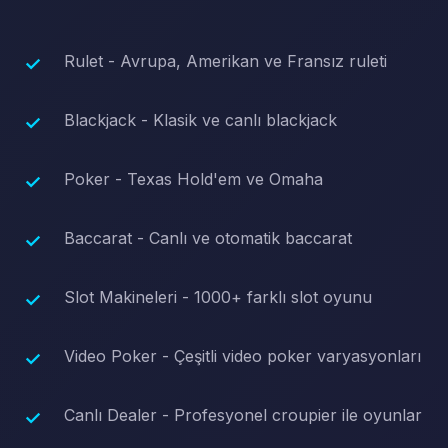
Rulet - Avrupa, Amerikan ve Fransız ruleti
Blackjack - Klasik ve canlı blackjack
Poker - Texas Hold'em ve Omaha
Baccarat - Canlı ve otomatik baccarat
Slot Makineleri - 1000+ farklı slot oyunu
Video Poker - Çeşitli video poker varyasyonları
Canlı Dealer - Profesyonel croupier ile oyunlar