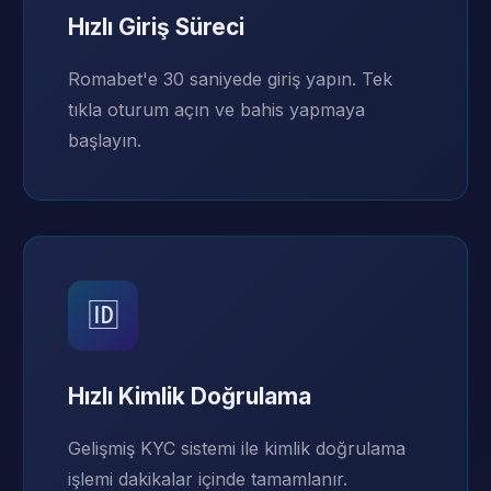
Hızlı Giriş Süreci
Romabet'e 30 saniyede giriş yapın. Tek
tıkla oturum açın ve bahis yapmaya
başlayın.
🆔
Hızlı Kimlik Doğrulama
Gelişmiş KYC sistemi ile kimlik doğrulama
işlemi dakikalar içinde tamamlanır.