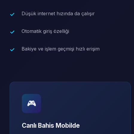
Düşük internet hızında da çalışır
Otomatik giriş özelliği
Bakiye ve işlem geçmişi hızlı erişim
🎮
Canlı Bahis Mobilde