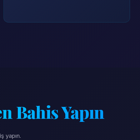
n Bahis Yapın
ş yapın.