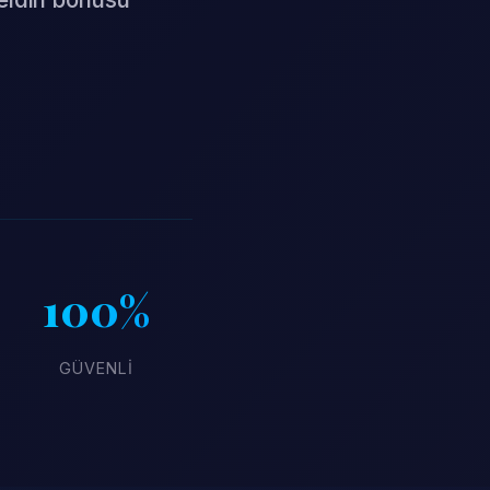
100%
GÜVENLI