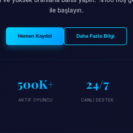
ile başlayın.
Hemen Kaydol
Daha Fazla Bilgi
500K+
24/7
AKTIF OYUNCU
CANLI DESTEK