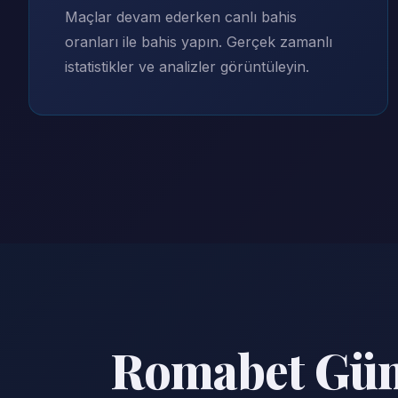
Maçlar devam ederken canlı bahis
oranları ile bahis yapın. Gerçek zamanlı
istatistikler ve analizler görüntüleyin.
Romabet Günc