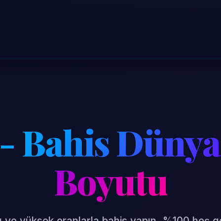
- Bahis Dünyas
Boyutu
lı ve yüksek oranlarla bahis yapın. %100 hoş 