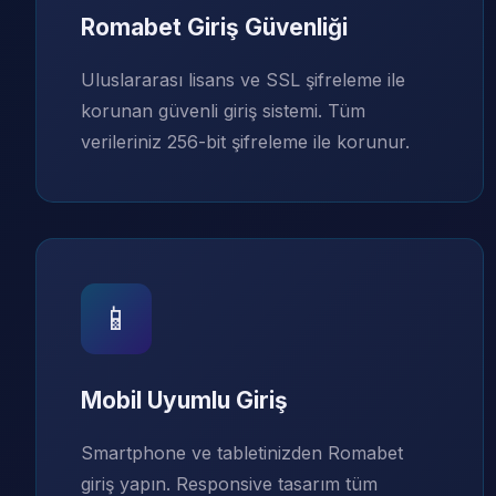
Romabet Giriş Güvenliği
Uluslararası lisans ve SSL şifreleme ile
korunan güvenli giriş sistemi. Tüm
verileriniz 256-bit şifreleme ile korunur.
📱
Mobil Uyumlu Giriş
Smartphone ve tabletinizden Romabet
giriş yapın. Responsive tasarım tüm