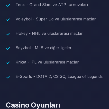
Tenis - Grand Slam ve ATP turnuvaları
Voleybol - Süper Lig ve uluslararası maçlar
Hokey - NHL ve uluslararası maçlar
Beyzbol - MLB ve diğer ligeler
Kriket - IPL ve uluslararası maçlar
E-Sports - DOTA 2, CS:GO, League of Legends
Casino Oyunları