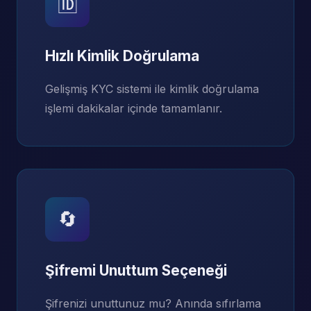
🆔
Hızlı Kimlik Doğrulama
Gelişmiş KYC sistemi ile kimlik doğrulama
işlemi dakikalar içinde tamamlanır.
🔄
Şifremi Unuttum Seçeneği
Şifrenizi unuttunuz mu? Anında sıfırlama