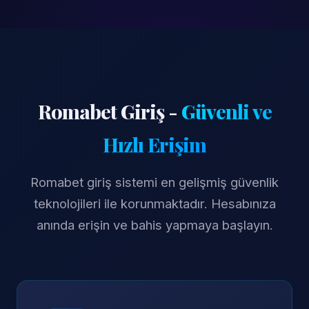
Romabet Giriş -
Güvenli ve
Hızlı Erişim
Romabet giriş sistemi en gelişmiş güvenlik
teknolojileri ile korunmaktadır. Hesabınıza
anında erişin ve bahis yapmaya başlayın.