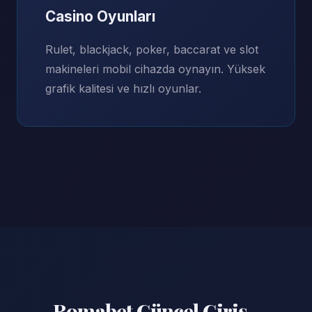
Casino Oyunları
Rulet, blackjack, poker, baccarat ve slot
makineleri mobil cihazda oynayın. Yüksek
grafik kalitesi ve hızlı oyunlar.
Romabet Güncel Giriş -