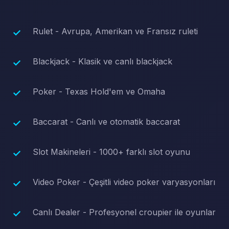
Rulet - Avrupa, Amerikan ve Fransız ruleti
Blackjack - Klasik ve canlı blackjack
Poker - Texas Hold'em ve Omaha
Baccarat - Canlı ve otomatik baccarat
Slot Makineleri - 1000+ farklı slot oyunu
Video Poker - Çeşitli video poker varyasyonları
Canlı Dealer - Profesyonel croupier ile oyunlar