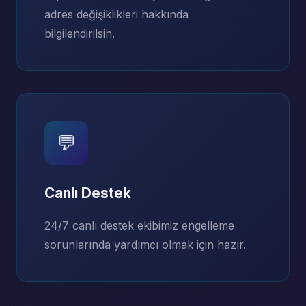
adres değişiklikleri hakkında
bilgilendirilsin.
💬
Canlı Destek
24/7 canlı destek ekibimiz engelleme
sorunlarında yardımcı olmak için hazır.