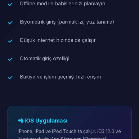
Offline mod ile bahislerinizi planlayın
Biyometrik giriş (parmak izi, yüz tanıma)
Düşük internet hızında da çalışır
Otomatik giriş özelliği
Bakiye ve işlem geçmişi hızlı erişim
📲 iOS Uygulaması
iPhone, iPad ve iPod Touch'ta çalışır. iOS 12.0 ve