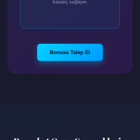
kazanç sağlayın.
Bonusu Talep Et