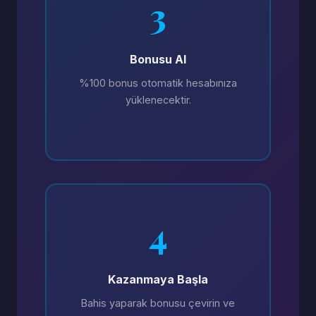
3
Bonusu Al
%100 bonus otomatik hesabınıza
yüklenecektir.
4
Kazanmaya Başla
Bahis yaparak bonusu çevirin ve