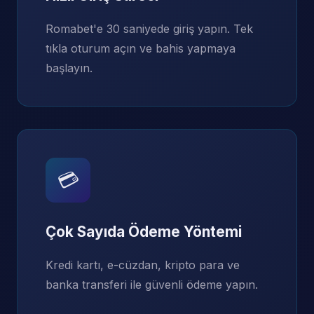
Romabet'e 30 saniyede giriş yapın. Tek
tıkla oturum açın ve bahis yapmaya
başlayın.
💳
Çok Sayıda Ödeme Yöntemi
Kredi kartı, e-cüzdan, kripto para ve
banka transferi ile güvenli ödeme yapın.