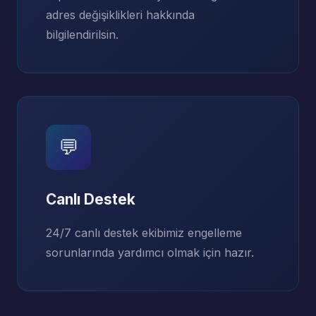
adres değişiklikleri hakkında
bilgilendirilsin.
💬
Canlı Destek
24/7 canlı destek ekibimiz engelleme
sorunlarında yardımcı olmak için hazır.