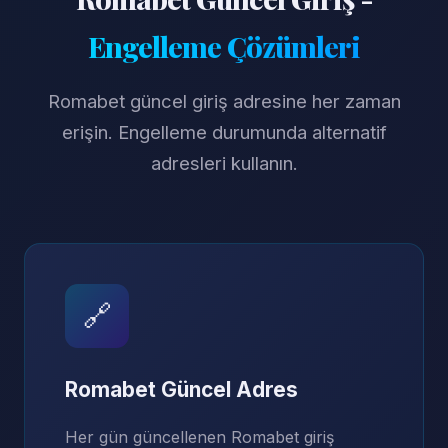
Engelleme Çözümleri
Romabet güncel giriş adresine her zaman
erişin. Engelleme durumunda alternatif
adresleri kullanın.
🔗
Romabet Güncel Adres
Her gün güncellenen Romabet giriş