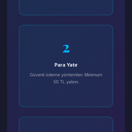
2
Para Yatır
Güvenli ödeme yöntemleri. Minimum
50 TL yatırın.