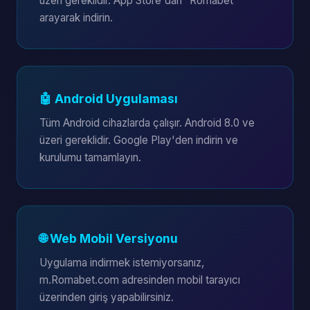
üzeri gereklidir. App Store'dan "Romabet"
arayarak indirin.
🤖 Android Uygulaması
Tüm Android cihazlarda çalışır. Android 8.0 ve
üzeri gereklidir. Google Play'den indirin ve
kurulumu tamamlayın.
🌐 Web Mobil Versiyonu
Uygulama indirmek istemiyorsanız,
m.Romabet.com adresinden mobil tarayıcı
üzerinden giriş yapabilirsiniz.