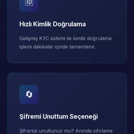
🆔
Hızlı Kimlik Doğrulama
Gelişmiş KYC sistemi ile kimlik doğrulama
işlemi dakikalar içinde tamamlanır.
🔄
Şifremi Unuttum Seçeneği
Şifrenizi unuttunuz mu? Anında sıfırlama