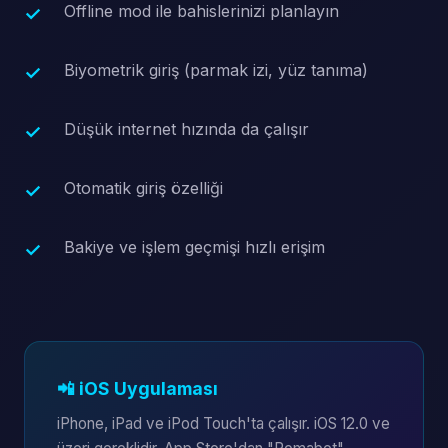
Offline mod ile bahislerinizi planlayın
Biyometrik giriş (parmak izi, yüz tanıma)
Düşük internet hızında da çalışır
Otomatik giriş özelliği
Bakiye ve işlem geçmişi hızlı erişim
📲 iOS Uygulaması
iPhone, iPad ve iPod Touch'ta çalışır. iOS 12.0 ve