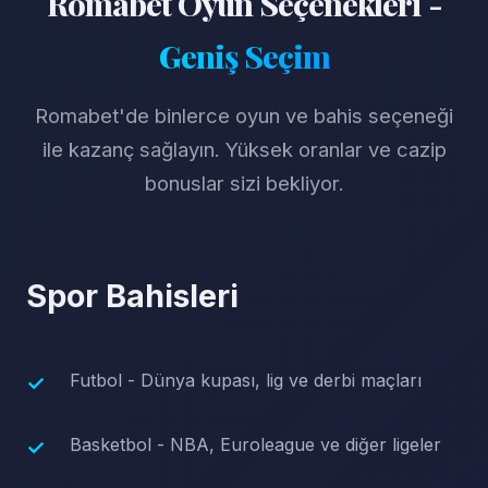
Romabet Oyun Seçenekleri -
Geniş Seçim
Romabet'de binlerce oyun ve bahis seçeneği
ile kazanç sağlayın. Yüksek oranlar ve cazip
bonuslar sizi bekliyor.
Spor Bahisleri
Futbol - Dünya kupası, lig ve derbi maçları
Basketbol - NBA, Euroleague ve diğer ligeler