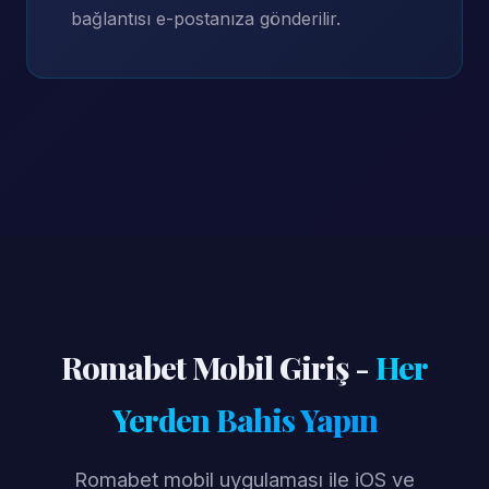
bağlantısı e-postanıza gönderilir.
Romabet Mobil Giriş -
Her
Yerden Bahis Yapın
Romabet mobil uygulaması ile iOS ve