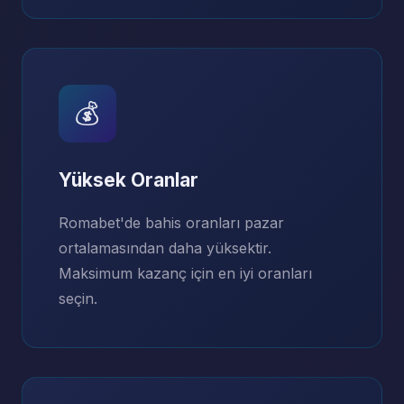
💰
Yüksek Oranlar
Romabet'de bahis oranları pazar
ortalamasından daha yüksektir.
Maksimum kazanç için en iyi oranları
seçin.