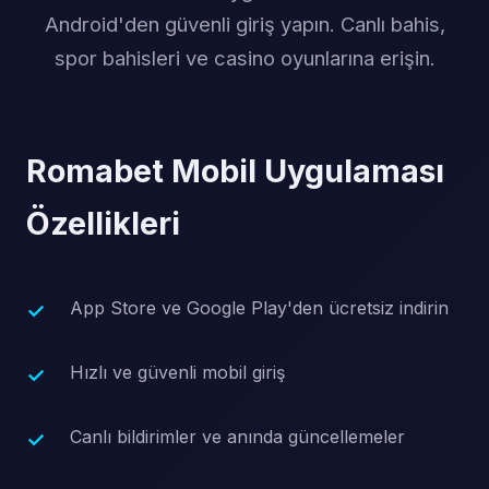
Android'den güvenli giriş yapın. Canlı bahis,
spor bahisleri ve casino oyunlarına erişin.
Romabet Mobil Uygulaması
Özellikleri
App Store ve Google Play'den ücretsiz indirin
Hızlı ve güvenli mobil giriş
Canlı bildirimler ve anında güncellemeler